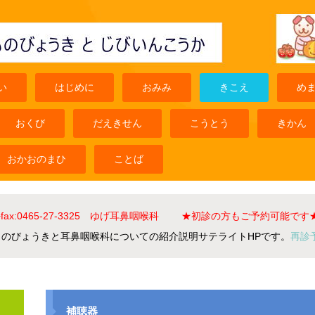
い
はじめに
おみみ
きこえ
め
おくび
だえきせん
こうとう
きかん
おかおのまひ
ことば
el+fax:0465-27-3325 ゆげ耳鼻咽喉科 ★初診の方もご予約可能です
ものびょうきと耳鼻咽喉科についての紹介説明サテライトHPです。
再診
補聴器