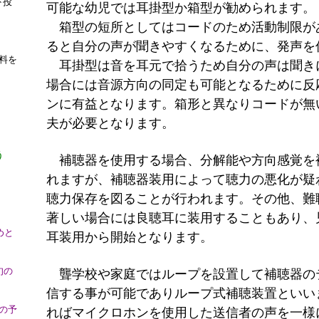
下投
可能な幼児では耳掛型か箱型が勧められます。
箱型の短所としてはコードのため活動制限が
ると自分の声が聞きやすくなるために、発声を
料を
耳掛型は音を耳元で拾うため自分の声は聞き
場合には音源方向の同定も可能となるために反
ンに有益となります。箱形と異なりコードが無
夫が必要となります。
う
補聴器を使用する場合、分解能や方向感覚を
れますが、補聴器装用によって聴力の悪化が疑
聴力保存を図ることが行われます。その他、難
著しい場合には良聴耳に装用することもあり、
めと
耳装用から開始となります。
旬の
聾学校や家庭ではループを設置して補聴器の
信する事が可能でありループ式補聴装置といい
の予
ればマイクロホンを使用した送信者の声を一様