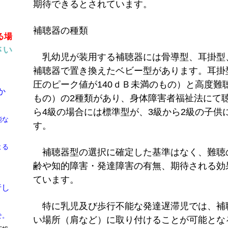
期待できるとされています。
補聴器の種類
る場
さい
乳幼児が装用する補聴器には骨導型、耳掛型
補聴器で置き換えたベビー型があります。耳掛
圧のピーク値が140ｄＢ未満のもの）と高度難
か
もの）の2種類があり、身体障害者福祉法にて
ら4級の場合には標準型が、3級から2級の子供
能な
す。
よる
補聴器型の選択に確定した基準はなく、難聴
齢や知的障害・発達障害の有無、期待される効
ています。
行し
特に乳児及び歩行不能な発達遅滞児では、補
せ。
い場所（肩など）に取り付けることが可能とな