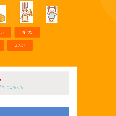
まい
おはな
えんげ
★
予約はこちらち