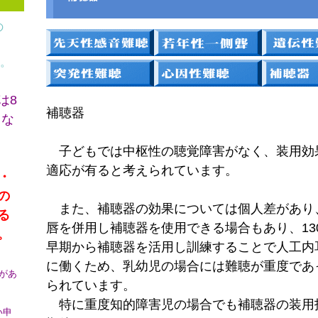
の
。
は8
補聴器
とな
子どもでは中枢性の聴覚障害がなく、装用効
適応が有ると考えられています。
・
の
また、補聴器の効果については個人差があり、
る
唇を併用し補聴器を使用できる場合もあり、13
。
早期から補聴器を活用し訓練することで人工内
に働くため、乳幼児の場合には難聴が重度であ
があ
られています。
特に重度知的障害児の場合でも補聴器の装用
い申