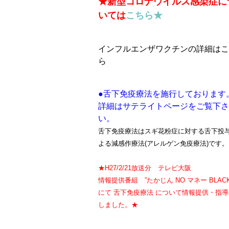
★新型コロナウイルス感染症に
いては
こちら★
インフルエンザワクチンの詳細はこ
ら
●舌下免疫療法を施行しております
詳細はサテライトページをご覧下さ
い。
舌下免疫療法はスギ花粉症に対する舌下投
よる減感作療法(アレルゲン免疫療法)です。
★H27/2/21放送分 テレビ大阪
情報提供番組 ”たかじん NO マネー BLAC
にて 舌下免疫療法 について情報提供・指導
しました。★