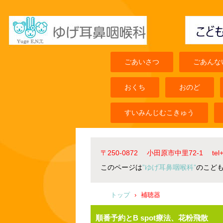
ごあいさつ
ごあんな
おくち
おのど
すいみんじむこきゅう
〒250-0872 小田原市中里72-1 t
このページは
”ゆげ耳鼻咽喉科”
のこど
トップ
›
補聴器
順番予約とB spot療法、花粉飛散