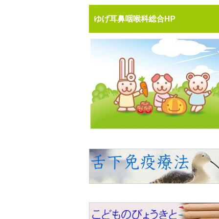
ゆげ耳鼻咽喉科総合HP