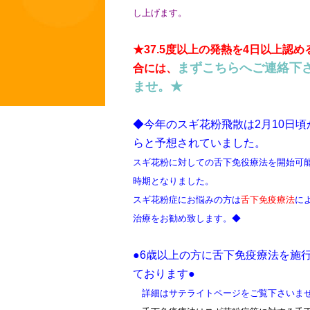
し上げます。
★37.5度以上の発熱を4日以上認め
まずこちらへご連絡下
合には、
ませ。★
◆今年のスギ花粉飛散は2月10日頃
らと予想されていました。
スギ花粉に対しての舌下免役療法を開始可
時期となりました。
スギ花粉症にお悩みの方は
舌下免疫療法
に
治療をお勧め致します。
◆
●6歳以上の方に舌下免疫療法を施
ております●
詳細はサテライトページをご覧下さいま