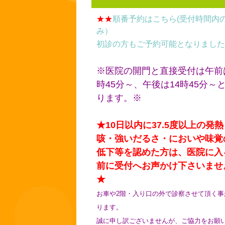
★★
順番予約はこちら(受付時間内
み）
初診の方もご予約可能となりました
※医院の開門と直接受付は午前
時45分～、午後は14時45分～
ります。※
★10日以内に37.5度以上の発熱
咳・強いだるさ・においや味覚
低下等を認めた方は、医院に入
前に受付へお声かけ下さいませ
★
お車や2階・入り口の外で診察させて頂く事
ります。
誠に申し訳ございませんが、ご協力をお願