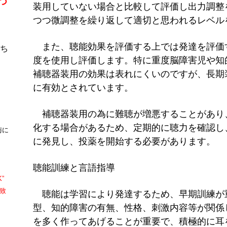
つ
装用していない場合と比較して評価し出力調整
つつ微調整を繰り返して適切と思われるレベル
また、聴能効果を評価する上では発達を評価
ち
度を使用し評価します。特に重度脳障害児や知
補聴器装用の効果は表れにくいのですが、長期
に有効とされています。
。
補聴器装用の為に難聴が増悪することがあり
化する場合があるため、定期的に聴力を確認し
与に
に発見し、投薬を開始する必要があります。
聴能訓練と言語指導
K”
致
聴能は学習により発達するため、早期訓練が
型、知的障害の有無、性格、刺激内容等が関係
を多く作ってあげることが重要で、積極的に耳