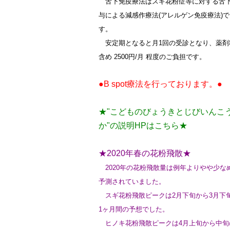
舌下免疫療法はスギ花粉症等に対する舌
与による減感作療法(アレルゲン免疫療法)で
す。
安定期となると月1回の受診となり、薬剤
含め 2500円/月 程度のご負担です。
●B spot療法を行っております。●
★"こどものびょうきとじびいんこ
か"の説明HPはこちら★
★2020年春の花粉飛散★
2020年の花粉飛散量は例年よりやや少な
予測されていました。
スギ花粉飛散ピークは2月下旬から3月下
1ヶ月間の予想でした。
ヒノキ花粉飛散ピークは4月上旬から中旬