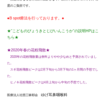
度のご負担です。
●B spot療法を行っております。●
★"こどものびょうきとじびいんこうか"の説明HPはこ
ちら★
★2020年春の花粉飛散★
2020年の花粉飛散量は例年よりやや少なめと予測されていまし
た。
スギ花粉飛散ピークは2月下旬から3月下旬の1ヶ月間の予想でし
た。
ヒノキ花粉飛散ピークは4月上旬から中旬の予想でした。
ゆげ耳鼻咽喉科
医療法人社団三昧耶会