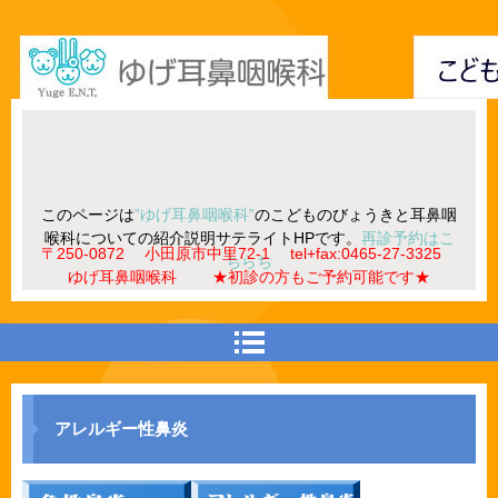
このページは
”ゆげ耳鼻咽喉科”
のこどものびょうきと耳鼻咽
喉科についての紹介説明サテライトHPです。
再診予約はこ
〒250-0872 小田原市中里72-1 tel+fax:0465-27-3325
ちらち
ゆげ耳鼻咽喉科 ★初診の方もご予約可能です★
アレルギー性鼻炎