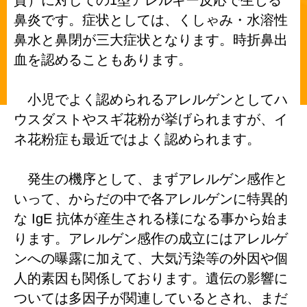
1
質）に対しての
型アレルギー反応で生じる
鼻炎です。
症状としては、くしゃみ・水溶性
鼻水と鼻閉が三大症状となります。時折鼻出
血を認めることもあります。
小児でよく認められるアレルゲンとしてハ
ウスダストやスギ花粉が挙げられますが、イ
ネ花粉症も最近ではよく認められます。
発生の機序として、まずアレルゲン感作と
いって
、からだの中で各アレルゲンに特異的
IgE
な
抗体が産生される様になる事から始ま
ります。アレルゲン感作の成立にはアレルゲ
ンへの曝露に加えて、大気汚染等の外因や個
人的素因も関係しております。遺伝の影響に
ついては多因子が関連しているとされ、まだ