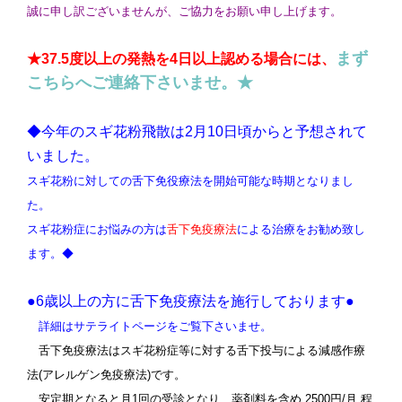
誠に申し訳ございませんが、ご協力をお願い申し上げます。
まず
★37.5度以上の発熱を4日以上認める場合には、
こちらへご連絡下さいませ。★
◆今年のスギ花粉飛散は2月10日頃からと予想されて
いました。
スギ花粉に対しての舌下免役療法を開始可能な時期となりまし
た。
スギ花粉症にお悩みの方は
舌下免疫療法
による治療をお勧め致し
ます。
◆
●6歳以上の方に舌下免疫療法を施行しております●
詳細はサテライトページをご覧下さいませ。
舌下免疫療法はスギ花粉症等に対する舌下投与による減感作療
法(アレルゲン免疫療法)です。
安定期となると月1回の受診となり、薬剤料を含め 2500円/月 程