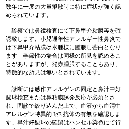
数年に一度の大量飛散時に特に症状が強く認
められています。
診察では
鼻鏡検査にて下鼻甲介粘膜等を確
認致します。小児通年性アレルギー性鼻炎で
は下鼻甲介粘膜は水腫様に腫脹し蒼白となり
ます。
季節性の場合は同様の所見を認めるこ
とがありますが、発赤腫脹することもあり、
特徴的な所見は無いとされています。
診断には
感作アレルゲンの同定と鼻汁中好
酸球検査または鼻粘膜誘発反応が必須とさ
れ、問診で絞り込んだ上で、血液から血清中
アレルゲン特異的
IgE
抗体の有無を確認しま
す。
鼻汁好酸球の確認
はハンセル染色にて行