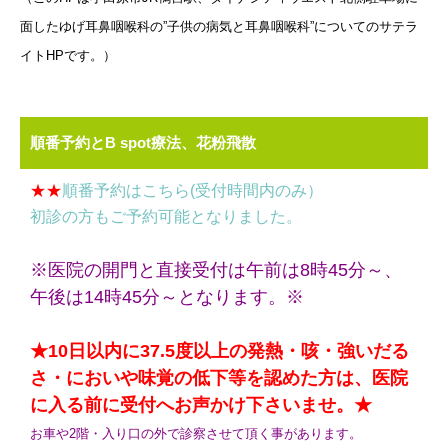
面したゆげ耳鼻咽喉科の”子供の病気と耳鼻咽喉科”についてのサテラ
イトHPです。）
順番予約とB spot療法、花粉飛散
★★
順番予約はこちら(受付時間内のみ）
初診の方もご予約可能となりました。
※医院の開門と直接受付は午前は8時45分～、
午後は14時45分～となります。※
★10日以内に37.5度以上の発熱・咳・強いだる
さ・においや味覚の低下等を認めた方は、医院
に入る前に受付へお声かけ下さいませ。★
お車や2階・入り口の外で診察させて頂く事があります。