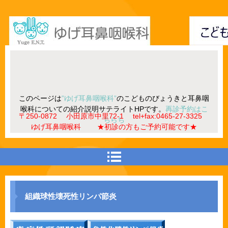
このページは
”ゆげ耳鼻咽喉科”
のこどものびょうきと耳鼻咽
喉科についての紹介説明サテライトHPです。
再診予約はこ
〒250-0872 小田原市中里72-1 tel+fax:0465-27-3325
ちらち
ゆげ耳鼻咽喉科 ★初診の方もご予約可能です★
組織球性壊死性リンパ節炎