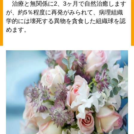
2
3
治療と無関係に
、
ヶ月で自然治癒します
5
が、約
％程度に再発がみられて、病理組織
学的には壊死する異物を貪食した組織球を認
めます。