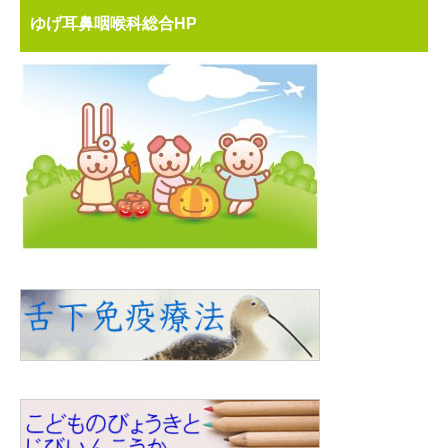
ゆげ耳鼻咽喉科総合HP