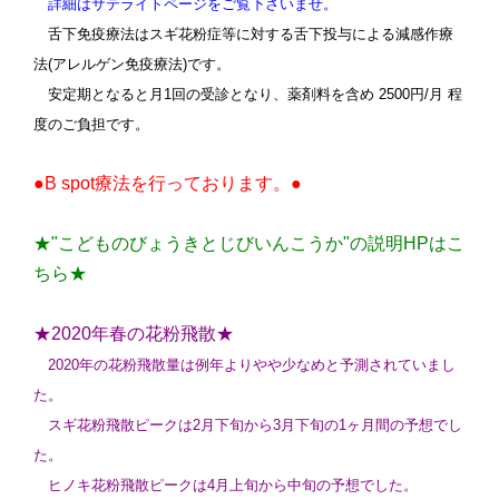
詳細はサテライトページをご覧下さいませ。
舌下免疫療法はスギ花粉症等に対する舌下投与による減感作療
法(アレルゲン免疫療法)です。
安定期となると月1回の受診となり、薬剤料を含め 2500円/月 程
度のご負担です。
●B spot療法を行っております。●
★"こどものびょうきとじびいんこうか"の説明HPはこ
ちら★
★2020年春の花粉飛散★
2020年の花粉飛散量は例年よりやや少なめと予測されていまし
た。
スギ花粉飛散ピークは2月下旬から3月下旬の1ヶ月間の予想でし
た。
ヒノキ花粉飛散ピークは4月上旬から中旬の予想でした。