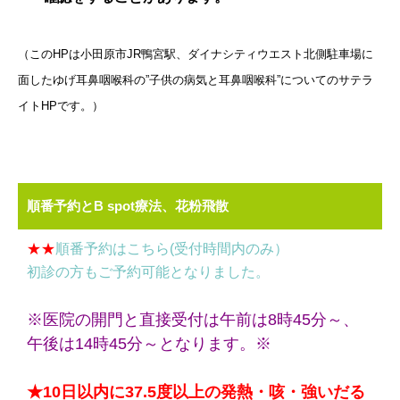
（このHPは小田原市JR鴨宮駅、ダイナシティウエスト北側駐車場に
面したゆげ耳鼻咽喉科の”子供の病気と耳鼻咽喉科”についてのサテラ
イトHPです。）
順番予約とB spot療法、花粉飛散
★★
順番予約はこちら(受付時間内のみ）
初診の方もご予約可能となりました。
※医院の開門と直接受付は午前は8時45分～、
午後は14時45分～となります。※
★10日以内に37.5度以上の発熱・咳・強いだる