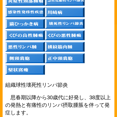
組織球性壊死性リンパ節炎
30
38
思春期以降から
歳代に好発し、
度以上
の発熱と有痛性のリンパ摂取腫脹を伴って発
症します。