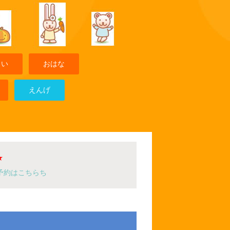
まい
おはな
えんげ
★
予約はこちらち