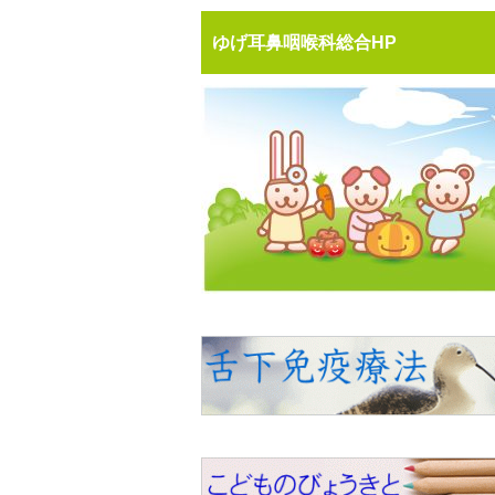
ゆげ耳鼻咽喉科総合HP