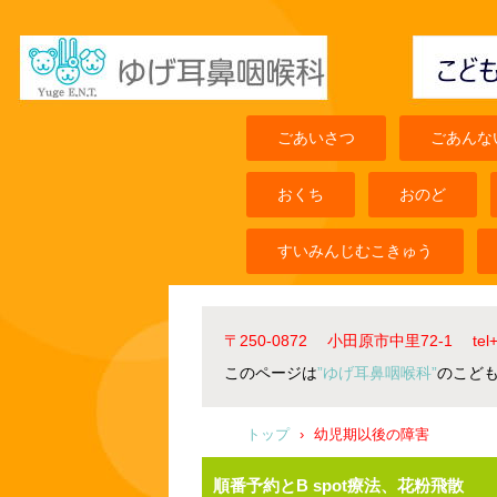
ごあいさつ
ごあんな
おくち
おのど
すいみんじむこきゅう
〒250-0872 小田原市中里72-1 t
このページは
”ゆげ耳鼻咽喉科”
のこど
トップ
›
幼児期以後の障害
順番予約とB spot療法、花粉飛散