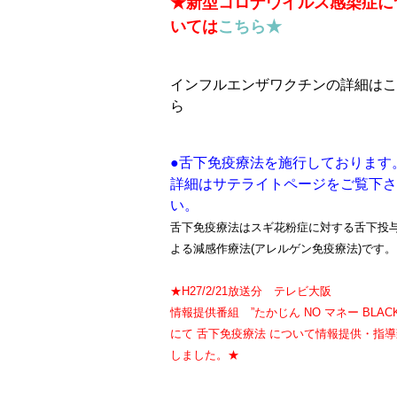
★新型コロナウイルス感染症に
いては
こちら★
インフルエンザワクチンの詳細はこ
ら
●舌下免疫療法を施行しております
詳細はサテライトページをご覧下さ
い。
舌下免疫療法はスギ花粉症に対する舌下投
よる減感作療法(アレルゲン免疫療法)です。
★H27/2/21放送分 テレビ大阪
情報提供番組 ”たかじん NO マネー BLAC
にて 舌下免疫療法 について情報提供・指導
しました。★