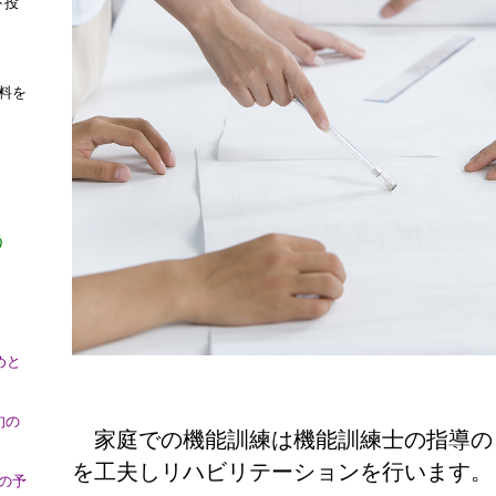
下投
料を
う
めと
旬の
家庭での機能訓練は機能訓練士の指導の
を工夫しリハビリテーションを行います。
の予