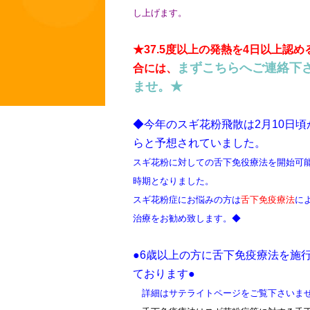
し上げます。
★37.5度以上の発熱を4日以上認め
まずこちらへご連絡下
合には、
ませ。★
◆今年のスギ花粉飛散は2月10日頃
らと予想されていました。
スギ花粉に対しての舌下免役療法を開始可
時期となりました。
スギ花粉症にお悩みの方は
舌下免疫療法
に
治療をお勧め致します。
◆
●6歳以上の方に舌下免疫療法を施
ております●
詳細はサテライトページをご覧下さいま