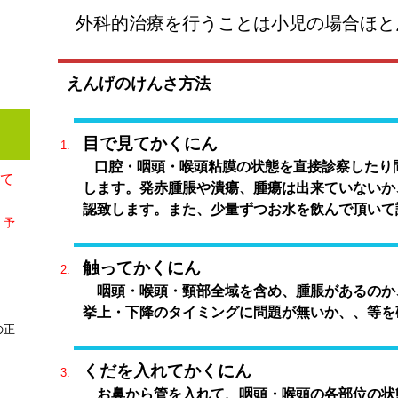
外科的治療を行うことは小児の場合ほと
えんげのけんさ方法
目で見てかくにん
口腔・咽頭・喉頭粘膜の状態を直接診察したり
して
します。発赤腫脹や潰瘍、腫瘍は出来ていないか
認致します。また、少量ずつお水を飲んで頂いて
、予
触ってかくにん
咽頭・喉頭・頸部全域を含め、腫脹があるのか
挙上・下降のタイミングに問題が無いか、、等を
の正
くだを入れてかくにん
お鼻から管を入れて、咽頭・喉頭の各部位の状