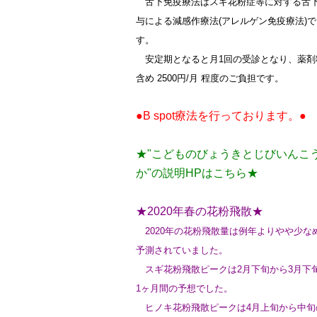
舌下免疫療法はスギ花粉症等に対する舌
与による減感作療法(アレルゲン免疫療法)で
す。
安定期となると月1回の受診となり、薬剤
含め 2500円/月 程度のご負担です。
●B spot療法を行っております。●
★"こどものびょうきとじびいんこ
か"の説明HPはこちら★
★2020年春の花粉飛散★
2020年の花粉飛散量は例年よりやや少な
予測されていました。
スギ花粉飛散ピークは2月下旬から3月下
1ヶ月間の予想でした。
ヒノキ花粉飛散ピークは4月上旬から中旬