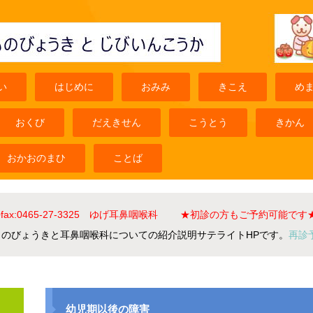
い
はじめに
おみみ
きこえ
め
おくび
だえきせん
こうとう
きかん
おかおのまひ
ことば
el+fax:0465-27-3325 ゆげ耳鼻咽喉科 ★初診の方もご予約可能です
ものびょうきと耳鼻咽喉科についての紹介説明サテライトHPです。
再診
幼児期以後の障害