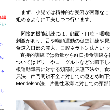
まず、小児では精神的な受容が困難なこ
る場
組めるように工夫しつつ行います。
さい
間接的機能訓練には、顔面・口腔・咽喉
刺激があり、舌や喉頭運動の促進訓練や尿
か
食道入口部の開大、口腔ネラトン法といっ
直接的訓練では微量から経口摂食訓練を
能な
ついてはゼリーやヨーグルトなどの嚥下し
根運動障害に対する頸部前屈嚥下法や、食
よる
屈法、声門閉鎖不全に対しての息どめ嚥下
Mendelson
法、片側性麻痺に対しての頸部
行し
せ。