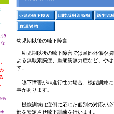
の
。
は8
幼児期以後の嚥下障害
とな
幼児期以後の嚥下障害では頭部外傷や脳
よる無酸素脳症、重症筋無力症など、やは
・
す。
の
る
嚥下障害が非進行性の場合、機能訓練に
。
事があります。
があ
機能訓練は症例に応じた個別の対応が必
部を安定させ嚥下訓練を行います。
い申