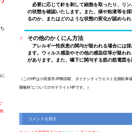
つ
必要に応じて針を刺して細胞を取ったり、リン
の状態を確認いたします。また、痰や粘液等を採
るのか、またはどのような状態の変化が認められ
ち
その他のかくにん方法
アレルギー性疾患の関与が疑われる場合には採
ます。ウィルス感染やその他の感染症等が疑われ
。
があります。また、嚥下に関与する筋の筋電図を
与に
（このHPは小田原市JR鴨宮駅、ダイナシティウエスト北側駐車
咽喉科”についてのサテライトHPです。）
K”
致
コメントを残す