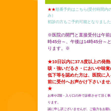
★★
順番予約はこちら(受付時間内
み）
初診の方もご予約可能となりました
※医院の開門と直接受付は午前
時45分～、午後は14時45分～
ります。※
★10日以内に37.5度以上の発熱
咳・強いだるさ・においや味覚
低下等を認めた方は、医院に入
前に受付へお声かけ下さいませ
★
お車や2階・入り口の外で診察させて頂く事
ります。
誠に申し訳ございませんが、ご協力をお願