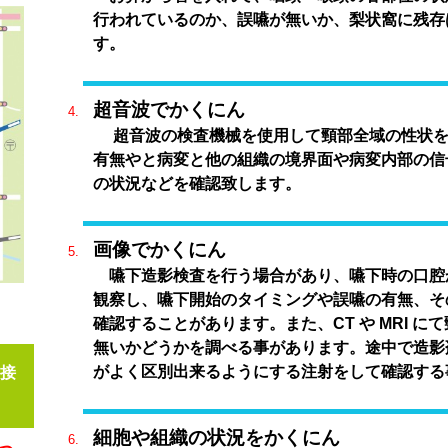
行われているのか、誤嚥が無いか、梨状窩に残存
す。
超音波でかくにん
超音波の検査機械を使用して頸部全域の性状を
有無やと病変と他の組織の境界面や病変内部の信
の状況などを確認致します。
画像でかくにん
嚥下造影検査を行う場合があり、嚥下時の口腔
観察し、嚥下開始のタイミングや誤嚥の有無、そ
確認することがあります。また、CT や MRI 
無いかどうかを調べる事があります。途中で造影
がよく区別出来るようにする注射をして確認する
接
細胞や組織の状況をかくにん