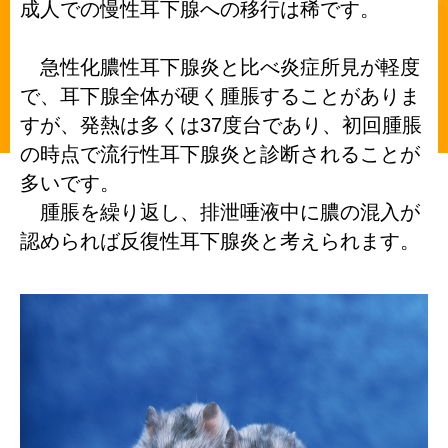
成人での慢性耳下腺への移行は稀です。
急性化膿性耳下腺炎と比べ炎症所見が軽度
で、
耳下腺全体が硬く腫脹することがありま
37
すが、発熱は多くは
度台であり、
初回腫脹
の時点で流行性耳下腺炎と診断されることが
多いです。
腫脹を繰り返し、排泄唾液中に膿の混入が
認められば反復性耳下腺炎と考えられます。