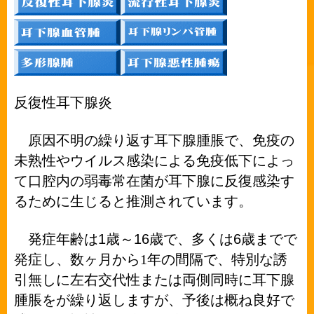
反復性耳下腺炎
原因不明の繰り返す耳下腺腫脹で、免疫の
未熟性やウイルス感染による免疫低下によっ
て口腔内の弱毒常在菌が耳下腺に反復感染す
るために生じると推測されています。
1
16
6
発症年齢は
歳～
歳で、多くは
歳までで
発症し、数ヶ月から1年の間隔で、特別な誘
引無しに左右交代性または両側同時に耳下腺
腫脹をが繰り返しますが、予後は概ね良好で