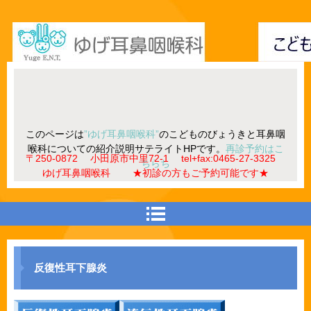
このページは
”ゆげ耳鼻咽喉科”
のこどものびょうきと耳鼻咽
喉科についての紹介説明サテライトHPです。
再診予約はこ
〒250-0872 小田原市中里72-1 tel+fax:0465-27-3325
ちらち
ゆげ耳鼻咽喉科 ★初診の方もご予約可能です★
反復性耳下腺炎