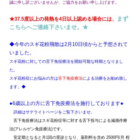
誠に申し訳ございませんが、ご協力をお願い申し上げます。
まず
★37.5度以上の発熱を4日以上認める場合には、
こちらへご連絡下さいませ。★
◆今年のスギ花粉飛散は2月10日頃からと予想されて
いました。
スギ花粉に対しての舌下免役療法を開始可能な時期となりまし
た。
スギ花粉症にお悩みの方は
舌下免疫療法
による治療をお勧め致し
ます。
◆
●6歳以上の方に舌下免疫療法を施行しております●
詳細はサテライトページをご覧下さいませ。
舌下免疫療法はスギ花粉症等に対する舌下投与による減感作療
法(アレルゲン免疫療法)です。
安定期となると月1回の受診となり、薬剤料を含め 2500円/月 程