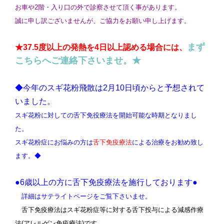
お車や2階・入り口の外で診察させて頂く事があります。
誠に申し訳ございませんが、ご協力をお願い申し上げます。
まず
★37.5度以上の発熱を4日以上認める場合には、
こちらへご連絡下さいませ。★
◆今年のスギ花粉飛散は2月10日頃からと予想されて
いました。
スギ花粉に対しての舌下免役療法を開始可能な時期となりまし
た。
スギ花粉症にお悩みの方は
舌下免疫療法
による治療をお勧め致し
ます。
◆
●6歳以上の方に舌下免疫療法を施行しております●
詳細はサテライトページをご覧下さいませ。
舌下免疫療法はスギ花粉症等に対する舌下投与による減感作療
法(アレルゲン免疫療法)です。