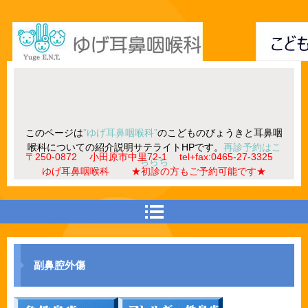
このページは
”ゆげ耳鼻咽喉科”
のこどものびょうきと耳鼻咽
喉科についての紹介説明サテライトHPです。
再診予約はこ
〒250-0872 小田原市中里72-1 tel+fax:0465-27-3325
ちらち
ゆげ耳鼻咽喉科 ★初診の方もご予約可能です★
副鼻腔外傷