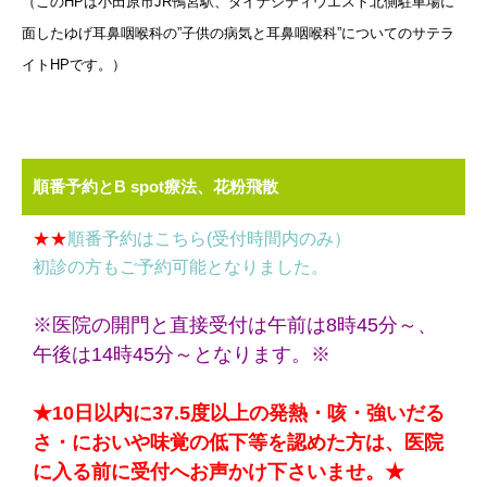
（このHPは小田原市JR鴨宮駅、ダイナシティウエスト北側駐車場に
面したゆげ耳鼻咽喉科の”子供の病気と耳鼻咽喉科”についてのサテラ
イトHPです。）
順番予約とB spot療法、花粉飛散
★★
順番予約はこちら(受付時間内のみ）
初診の方もご予約可能となりました。
※医院の開門と直接受付は午前は8時45分～、
午後は14時45分～となります。※
★10日以内に37.5度以上の発熱・咳・強いだる
さ・においや味覚の低下等を認めた方は、医院
に入る前に受付へお声かけ下さいませ。★