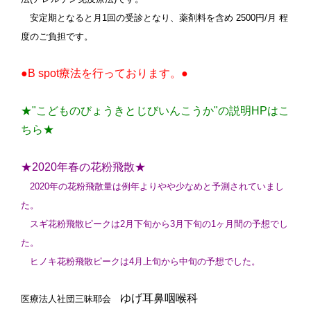
安定期となると月1回の受診となり、薬剤料を含め 2500円/月 程
度のご負担です。
●B spot療法を行っております。●
★"こどものびょうきとじびいんこうか"の説明HPはこ
ちら★
★2020年春の花粉飛散★
2020年の花粉飛散量は例年よりやや少なめと予測されていまし
た。
スギ花粉飛散ピークは2月下旬から3月下旬の1ヶ月間の予想でし
た。
ヒノキ花粉飛散ピークは4月上旬から中旬の予想でした。
ゆげ耳鼻咽喉科
医療法人社団三昧耶会