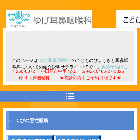
このページは
”ゆげ耳鼻咽喉科”
のこどものびょうきと耳鼻咽
喉科についての紹介説明サテライトHPです。
再診予約はこ
〒250-0872 小田原市中里72-1 tel+fax:0465-27-3325
ちらち
ゆげ耳鼻咽喉科 ★初診の方もご予約可能です★
くびの悪性腫瘍