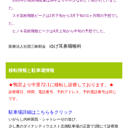
2020年の花粉飛散量は例年よりやや少なめと予測されていまし
た。
スギ花粉飛散ピークは2月下旬から3月下旬の1ヶ月間の予想でし
た。
ヒノキ花粉飛散ピークは4月上旬から中旬の予想でした。
ゆげ耳鼻咽喉科
医療法人社団三昧耶会
移転情報と駐車場情報
★鴨宮より中里72-1に移転し診療しております。★
診察曜日、時間、電話番号、予約アドレス、予約電話番号は同じ
です。
駐車場詳細はこちらをクリック
いがらし内科医院・シャトレーゼの並び、
少し奥のダイナシティウエスト北側駐車場の正面で1階にて診察致