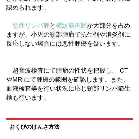
認められます。
悪性リンパ腫
と
横紋筋肉腫
が大部分を占め
ますが、小児の頸部腫瘤で抗生剤や消炎剤に
反応しない場合には悪性腫瘍を疑います。
CT
超音波検査にて腫瘤の性状を把握し、
MRI
や
にて腫瘍の範囲を確認します。また、
血液検査等を行い状況に応じ頸部リンパ節生
検も行います。
おくびのけんさ方法