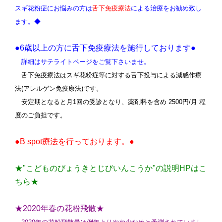
スギ花粉症にお悩みの方は
舌下免疫療法
による治療をお勧め致し
ます。
◆
●6歳以上の方に舌下免疫療法を施行しております●
詳細はサテライトページをご覧下さいませ。
舌下免疫療法はスギ花粉症等に対する舌下投与による減感作療
法(アレルゲン免疫療法)です。
安定期となると月1回の受診となり、薬剤料を含め 2500円/月 程
度のご負担です。
●B spot療法を行っております。●
★"こどものびょうきとじびいんこうか"の説明HPはこ
ちら★
★2020年春の花粉飛散★