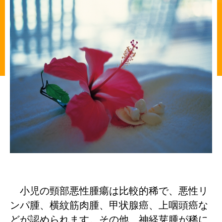
小児の頸部悪性腫瘍は比較的稀で、悪性リ
ンパ腫、横紋筋肉腫、甲状腺癌、上咽頭癌な
どが認められます。その他、神経芽腫が稀に