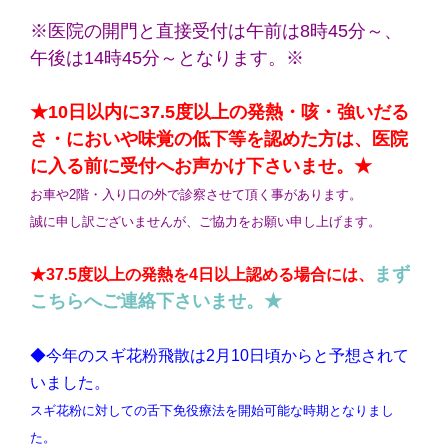
※医院の開門と直接受付は午前は8時45分～、
午後は14時45分～となります。※
★10日以内に37.5度以上の発熱・咳・強いだる
さ・においや味覚の低下等を認めた方は、医院
に入る前に受付へお声かけ下さいませ。★
お車や2階・入り口の外で診察させて頂く事があります。
誠に申し訳ございませんが、ご協力をお願い申し上げます。
まず
★37.5度以上の発熱を4日以上認める場合には、
こちらへご連絡下さいませ。★
◆今年のスギ花粉飛散は2月10日頃からと予想されて
いました。
スギ花粉に対しての舌下免役療法を開始可能な時期となりまし
た。