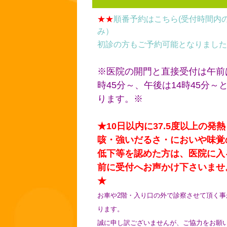
★★
順番予約はこちら(受付時間内
み）
初診の方もご予約可能となりました
※医院の開門と直接受付は午前
時45分～、午後は14時45分～
ります。※
★10日以内に37.5度以上の発熱
咳・強いだるさ・においや味覚
低下等を認めた方は、医院に入
前に受付へお声かけ下さいませ
★
お車や2階・入り口の外で診察させて頂く事
ります。
誠に申し訳ございませんが、ご協力をお願