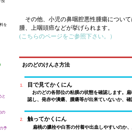
下投
その他、小児の鼻咽腔悪性腫瘍について
料を
腫、上咽頭癌などが挙げられます。
(こちらのページをご参照下さい。）
う
おのどのけんさ方法
目で見てかくにん
おのどの各部位の粘膜の状態を確認します。扁
めと
認し、発赤や潰瘍、腫瘍等が出来ていないか、確
旬の
触ってかくにん
扁桃の膿栓や白苔の付着や出血しやすいのか、
の予