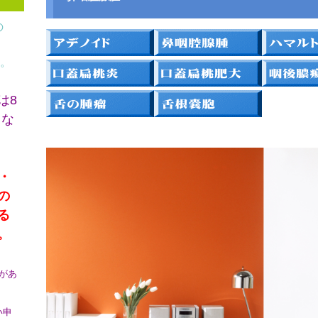
の
。
は8
とな
・
の
る
。
があ
い申