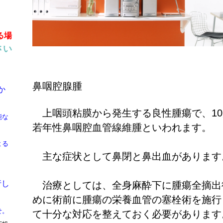
る場
さい
鼻咽腔腺腫
か
10
上咽頭粘膜から発生する良性腫瘍で、
能な
若年性鼻咽腔血管線維腫といわれます。
よる
主な症状として鼻閉と鼻出血があります
行し
治療としては、全身麻酔下に腫瘍全摘出
めに術前に腫瘍の栄養血管の塞栓術を施行
せ。
て十分な対応を整えておく必要があります