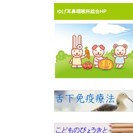
ゆげ耳鼻咽喉科総合HP