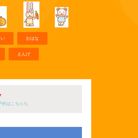
まい
おはな
えんげ
★
予約はこちらち