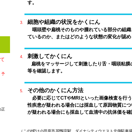
す。
細胞や組織の状況をかくにん
咽頭壁や扁桃そのものや腫れている部分の組織
ているのか、またはどのような状態の変化が認め
刺激してかくにん
して
扁桃をマッサージして刺激したり舌・咽頭粘膜
等を確認します。
、予
その他のかくにん方法
必要に応じてCTやMRIといった画像検査を行
性疾患が疑われる場合には採血して原因物質につ
の正
が疑われる場合にも採血して血清中の抗体価を確
（このHPは小田原市JR鴨宮駅、ダイナシティウエスト北側駐車