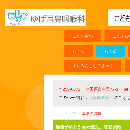
ごあいさつ
ごあんな
おくち
おのど
すいみんじむこきゅう
〒250-0872 小田原市中里72-1 t
このページは
”ゆげ耳鼻咽喉科”
のこど
トップ
›
鼻咽腔腺腫
順番予約とB spot療法、花粉飛散