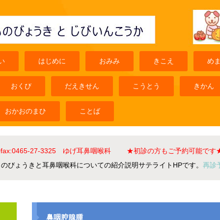
い
はじめに
おみみ
きこえ
め
おくび
だえきせん
こうとう
きかん
おかおのまひ
ことば
el+fax:0465-27-3325 ゆげ耳鼻咽喉科 ★初診の方もご予約可能です
ものびょうきと耳鼻咽喉科についての紹介説明サテライトHPです。
再診
鼻咽腔腺腫