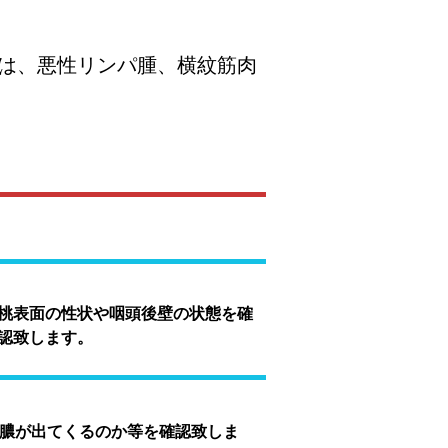
は、悪性リンパ腫、横紋筋肉
桃表面の性状や咽頭後壁の状態を確
認致します。
膿が出てくるのか等を確認致しま