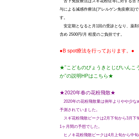
舌下免疫療法はスギ花粉症等に対する舌
与による減感作療法(アレルゲン免疫療法)で
す。
安定期となると月1回の受診となり、薬剤
含め 2500円/月 程度のご負担です。
●B spot療法を行っております。●
★"こどものびょうきとじびいんこ
か"の説明HPはこちら★
★2020年春の花粉飛散★
2020年の花粉飛散量は例年よりやや少な
予測されていました。
スギ花粉飛散ピークは2月下旬から3月下
1ヶ月間の予想でした。
ヒノキ花粉飛散ピークは4月上旬から中旬