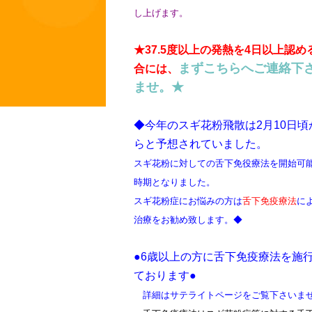
し上げます。
★37.5度以上の発熱を4日以上認め
まずこちらへご連絡下
合には、
ませ。★
◆今年のスギ花粉飛散は2月10日頃
らと予想されていました。
スギ花粉に対しての舌下免役療法を開始可
時期となりました。
スギ花粉症にお悩みの方は
舌下免疫療法
に
治療をお勧め致します。
◆
●6歳以上の方に舌下免疫療法を施
ております●
詳細はサテライトページをご覧下さいま