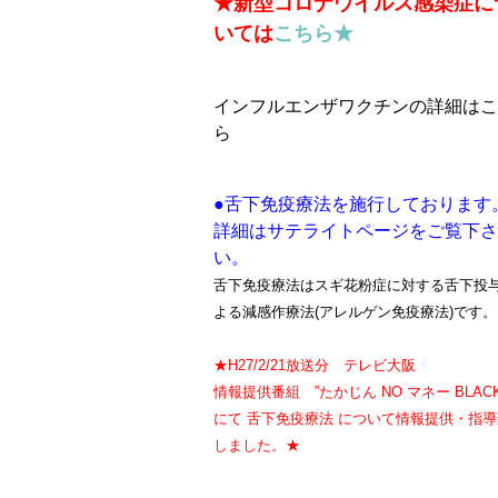
★新型コロナウイルス感染症に
いては
こちら★
インフルエンザワクチンの詳細はこ
ら
●舌下免疫療法を施行しております
詳細はサテライトページをご覧下さ
い。
舌下免疫療法はスギ花粉症に対する舌下投
よる減感作療法(アレルゲン免疫療法)です。
★H27/2/21放送分 テレビ大阪
情報提供番組 ”たかじん NO マネー BLAC
にて 舌下免疫療法 について情報提供・指導
しました。★