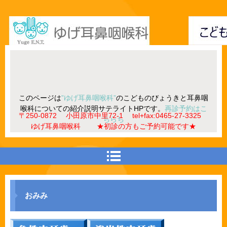
このページは
”ゆげ耳鼻咽喉科”
のこどものびょうきと耳鼻咽
喉科についての紹介説明サテライトHPです。
再診予約はこ
〒250-0872 小田原市中里72-1 tel+fax:0465-27-3325
ちらち
ゆげ耳鼻咽喉科 ★初診の方もご予約可能です★
おみみ