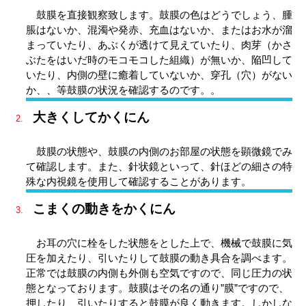
鼓膜を直接観察致します。鼓膜の色はどうでしょう、腫
脹はないか、混濁や発赤、充血はないか、またはお水が溜
まっていたり、あぶくが透けて見えていたり、肉芽（かさ
ぶたをはいだ時のモコモコした組織）が無いか、陥凹して
いたり、内側の壁に癒着していないか、穿孔（穴）がない
か、、等鼓膜の状況を確認するのです。。
大きくしてかくにん
鼓膜の状態や、鼓膜の内側のお部屋の状態を顕微鏡でみ
て確認します。また、針状鏡といって、針ほどの細さの特
殊な内視鏡を使用して確認することがあります。
こまくの動きをかくにん
お耳の穴に栓をした状態をとした上で、機械で鼓膜に気
圧を加えたり、引いたりして鼓膜の動き具合を調べます。
正常では鼓膜の内側も外側も空気ですので、同じ圧力の状
態となっております。鼓膜はその名の通り”膜”ですので、
押したり、引いたりすると鼓膜が良く動きます。しかしな