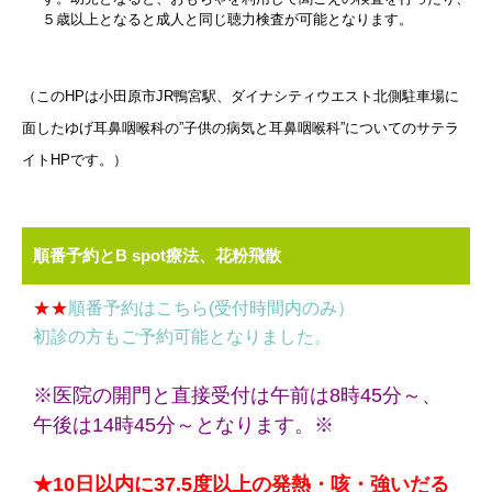
５歳以上となると成人と同じ聴力検査が可能となります。
（このHPは小田原市JR鴨宮駅、ダイナシティウエスト北側駐車場に
面したゆげ耳鼻咽喉科の”子供の病気と耳鼻咽喉科”についてのサテラ
イトHPです。）
順番予約とB spot療法、花粉飛散
★★
順番予約はこちら(受付時間内のみ）
初診の方もご予約可能となりました。
※医院の開門と直接受付は午前は8時45分～、
午後は14時45分～となります。※
★10日以内に37.5度以上の発熱・咳・強いだる