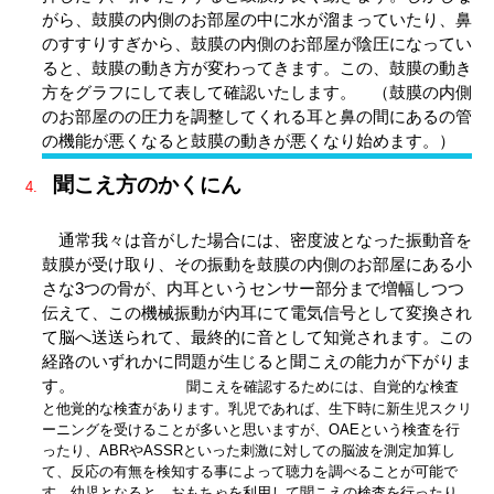
がら、鼓膜の内側のお部屋の中に水が溜まっていたり、鼻
のすすりすぎから、鼓膜の内側のお部屋が陰圧になってい
ると、鼓膜の動き方が変わってきます。この、鼓膜の動き
方をグラフにして表して確認いたします。 （鼓膜の内側
のお部屋のの圧力を調整してくれる耳と鼻の間にあるの管
の機能が悪くなると鼓膜の動きが悪くなり始めます。）
聞こえ方のかくにん
通常我々は音がした場合には、密度波となった振動音を
鼓膜が受け取り、その振動を鼓膜の内側のお部屋にある小
さな3つの骨が、内耳というセンサー部分まで増幅しつつ
伝えて、この機械振動が内耳にて電気信号として変換され
て脳へ送送られて、最終的に音として知覚されます。この
経路のいずれかに問題が生じると聞こえの能力が下がりま
す。
聞こえを確認するためには、自覚的な検査
と他覚的な検査があります。乳児であれば、生下時に新生児スクリ
ーニングを受けることが多いと思いますが、OAEという検査を行
ったり、ABRやASSRといった刺激に対しての脳波を測定加算し
て、反応の有無を検知する事によって聴力を調べることが可能で
す。幼児となると、おもちゃを利用して聞こえの検査を行ったり、