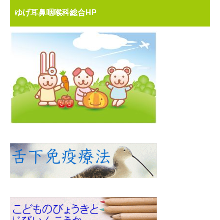
ゆげ耳鼻咽喉科総合HP