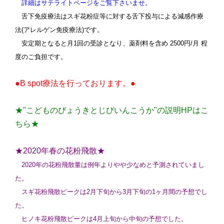
詳細はサテライトページをご覧下さいませ。
舌下免疫療法はスギ花粉症等に対する舌下投与による減感作療
法(アレルゲン免疫療法)です。
安定期となると月1回の受診となり、薬剤料を含め 2500円/月 程
度のご負担です。
●B spot療法を行っております。●
★"こどものびょうきとじびいんこうか"の説明HPはこ
ちら★
★2020年春の花粉飛散★
2020年の花粉飛散量は例年よりやや少なめと予測されていまし
た。
スギ花粉飛散ピークは2月下旬から3月下旬の1ヶ月間の予想でし
た。
ヒノキ花粉飛散ピークは4月上旬から中旬の予想でした。