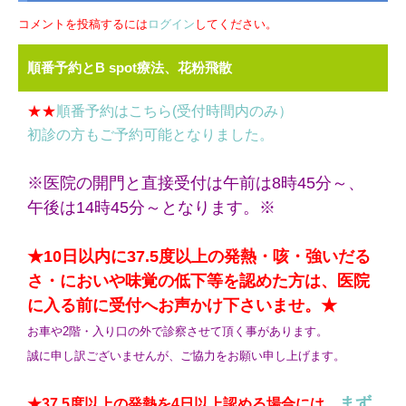
コメントを投稿するには
ログイン
してください。
順番予約とB spot療法、花粉飛散
★★
順番予約はこちら(受付時間内のみ）
初診の方もご予約可能となりました。
※医院の開門と直接受付は午前は8時45分～、
午後は14時45分～となります。※
★10日以内に37.5度以上の発熱・咳・強いだる
さ・においや味覚の低下等を認めた方は、医院
に入る前に受付へお声かけ下さいませ。★
お車や2階・入り口の外で診察させて頂く事があります。
誠に申し訳ございませんが、ご協力をお願い申し上げます。
まず
★37.5度以上の発熱を4日以上認める場合には、