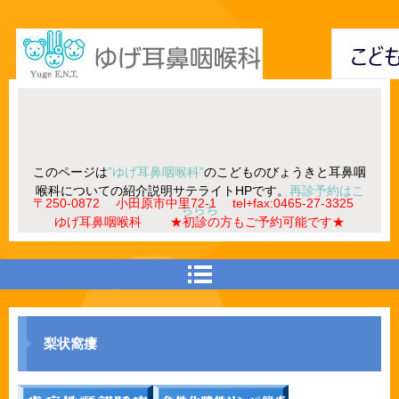
このページは
”ゆげ耳鼻咽喉科”
のこどものびょうきと耳鼻咽
喉科についての紹介説明サテライトHPです。
再診予約はこ
〒250-0872 小田原市中里72-1 tel+fax:0465-27-3325
ちらち
ゆげ耳鼻咽喉科 ★初診の方もご予約可能です★
梨状窩瘻