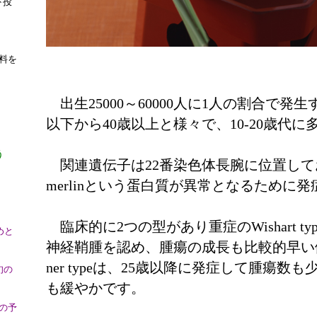
下投
料を
出生25000～60000人に1人の割合で発
以下から40歳以上と様々で、10-20歳代
う
関連遺伝子は22番染色体長腕に位置し
merlinという蛋白質が異常となるために
臨床的に2つの型があり重症のWishart 
めと
神経鞘腫を認め、腫瘍の成長も比較的早い傾
ner typeは、25
歳以降に発症して腫瘍数も
旬の
も緩やかです。
の予