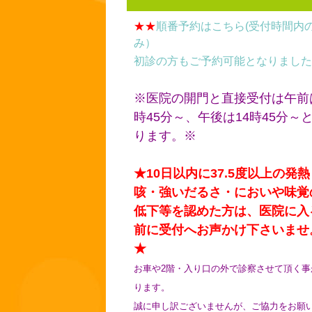
★★
順番予約はこちら(受付時間内
み）
初診の方もご予約可能となりました
※医院の開門と直接受付は午前
時45分～、午後は14時45分～
ります。※
★10日以内に37.5度以上の発熱
咳・強いだるさ・においや味覚
低下等を認めた方は、医院に入
前に受付へお声かけ下さいませ
★
お車や2階・入り口の外で診察させて頂く事
ります。
誠に申し訳ございませんが、ご協力をお願