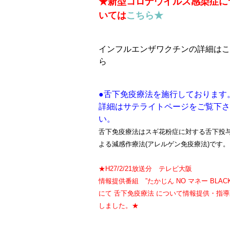
★新型コロナウイルス感染症に
いては
こちら★
インフルエンザワクチンの詳細はこ
ら
●舌下免疫療法を施行しております
詳細はサテライトページをご覧下さ
い。
舌下免疫療法はスギ花粉症に対する舌下投
よる減感作療法(アレルゲン免疫療法)です。
★H27/2/21放送分 テレビ大阪
情報提供番組 ”たかじん NO マネー BLAC
にて 舌下免疫療法 について情報提供・指導
しました。★