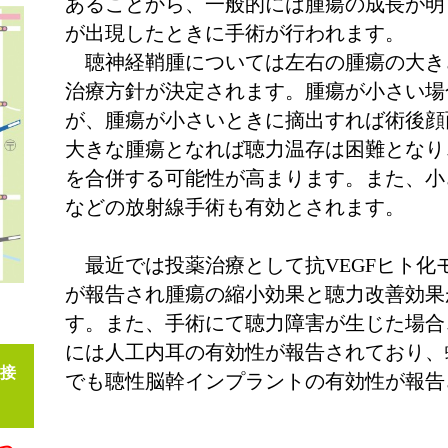
あることから、一般的には腫瘍の成長が明
が出現したときに手術が行われます。
聴神経鞘腫については左右の腫瘍の大き
治療方針が決定されます。腫瘍が小さい場
が、腫瘍が小さいときに摘出すれば術後顔
大きな腫瘍となれば聴力温存は困難となり
を合併する可能性が高まります。また、小
などの放射線手術も有効とされます。
最近では投薬治療として抗VEGFヒト化
が報告され腫瘍の縮小効果と聴力改善効果
す。また、手術にて聴力障害が生じた場合
には人工内耳の有効性が報告されており、
接
でも聴性脳幹インプラントの有効性が報告