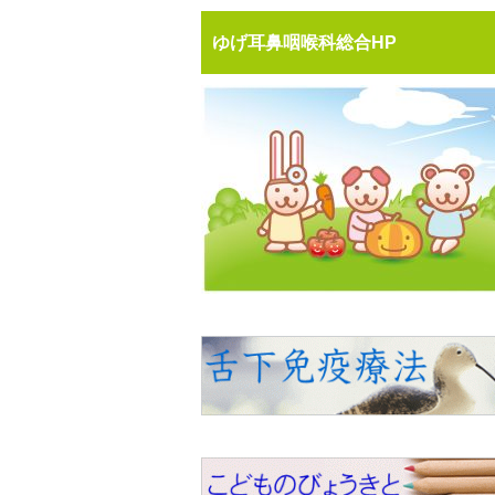
ゆげ耳鼻咽喉科総合HP