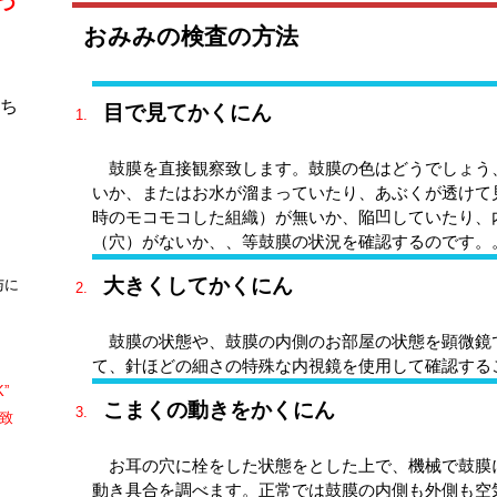
つ
おみみの検査の方法
ち
目で見てかくにん
鼓膜を直接観察致します。鼓膜の色はどうでしょう
いか、またはお水が溜まっていたり、あぶくが透けて
。
時のモコモコした組織）が無いか、陥凹していたり、
（穴）がないか、、等鼓膜の状況を確認するのです。
大きくしてかくにん
与に
鼓膜の状態や、鼓膜の内側のお部屋の状態を顕微鏡
て、針ほどの細さの特殊な内視鏡を使用して確認する
K”
こまくの動きをかくにん
致
お耳の穴に栓をした状態をとした上で、機械で鼓膜
動き具合を調べます。正常では鼓膜の内側も外側も空