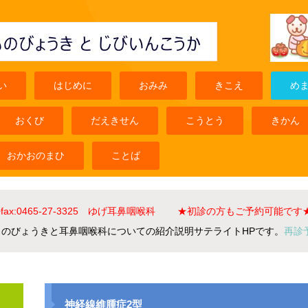
い
はじめに
おみみ
きこえ
め
おくび
だえきせん
こうとう
きかん
おかおのまひ
ことば
el+fax:0465-27-3325 ゆげ耳鼻咽喉科 ★初診の方もご予約可能です
ものびょうきと耳鼻咽喉科についての紹介説明サテライトHPです。
再診
神経線維腫症2型