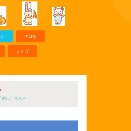
まい
おはな
えんげ
★
予約はこちらち