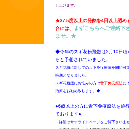
し上げます。
★37.5度以上の発熱を4日以上認め
まずこちらへご連絡下
合には、
ませ。★
◆今年のスギ花粉飛散は2月10日頃
らと予想されていました。
スギ花粉に対しての舌下免役療法を開始可
時期となりました。
スギ花粉症にお悩みの方は
舌下免疫療法
に
治療をお勧め致します。
◆
●6歳以上の方に舌下免疫療法を施
ております●
詳細はサテライトページをご覧下さいま