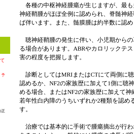
各種の中枢神経腫瘍が生じますが、最も
神経鞘腫がほぼ全例に認められ、脊髄神経
ば伴います。また、髄膜腫は約半数に認め
聴神経鞘腫の発生に伴い、小児期からの
る場合があります。
ABRやカロリックテ
害の程度を把握します。
して
診断としてはMRIまたはCTにて両側に聴
、予
認めるか、NF2の家族歴に加えて1側に聴
める場合、またはNF2の家族歴に加えて
若年性白内障のうちいずれか2種類を認める
す。
の正
治療では基本的に手術で腫瘍摘出が行わ