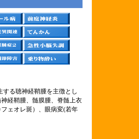
生する聴神経鞘腫を主徴とし
髄神経鞘腫、髄膜腫、脊髄上衣
カフェオレ斑）、眼病変(若年