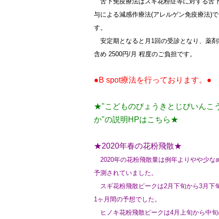
舌下免疫療法はスギ花粉症等に対する舌
与による減感作療法(アレルゲン免疫療法)で
す。
安定期となると月1回の受診となり、薬剤
含め 2500円/月 程度のご負担です。
●B spot療法を行っております。●
★"こどものびょうきとじびいんこ
か"の説明HPはこちら★
★2020年春の花粉飛散★
2020年の花粉飛散量は例年よりやや少な
予測されていました。
スギ花粉飛散ピークは2月下旬から3月下
1ヶ月間の予想でした。
ヒノキ花粉飛散ピークは4月上旬から中旬