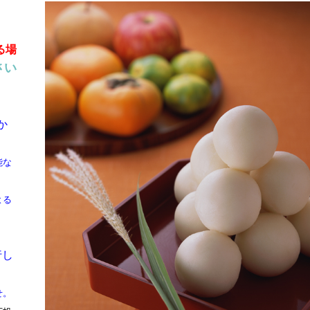
る場
さい
か
能な
よる
行し
せ。