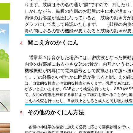
ります。鼓膜はその名の通り”膜”ですので、押したり
しかしながら、鼓膜の内側のお部屋の中に水が溜まっ
内側のお部屋が陰圧になっていると、鼓膜の動き方が
グラフにして表して確認いたします。 （鼓膜の内側
鼻の間にあるの管の機能が悪くなると鼓膜の動きが悪
聞こえ方のかくにん
通常我々は音がした場合には、密度波となった振動
内側のお部屋にある小さな3つの骨が、内耳というセ
機械振動が内耳にて電気信号として変換されて脳へ送
す。この経路のいずれかに問題が生じると聞こえの能
は、自覚的な検査と他覚的な検査があります。乳児であれば、
が多いと思いますが、OAEという検査を行ったり、ABRやA
て、反応の有無を検知する事によって聴力を調べることが可能
こえの検査を行ったり、５歳以上となると成人と同じ聴力検査
その他のかくにん方法
各種の神経学的検査に加えて必要に応じて画像診断を行い、
伝性疾患や代謝性疾患を疑い、血液検査を行います。