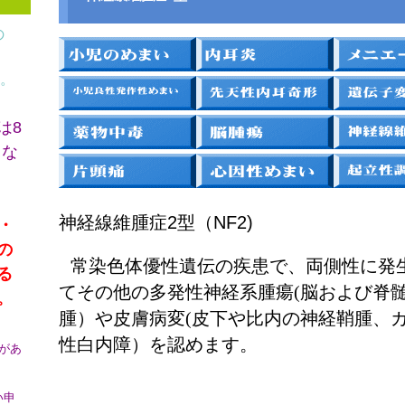
の
。
は8
とな
症2型（NF2)
神経線維腫
・
の
常染色体優性遺伝の疾患で、両側性に発
る
てその他の多発性神経系腫瘍(脳および脊
。
腫）や皮膚病変(皮下や比内の神経鞘腫、
性白内障）を認めます。
があ
い申