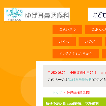
ごあいさつ
ごあんな
おくち
おのど
すいみんじむこきゅう
〒250-0872 小田原市中里72-1 t
このページは
”ゆげ耳鼻咽喉科”
のこど
トップ
›
神経線維腫症2型
順番予約とB spot療法、花粉飛散