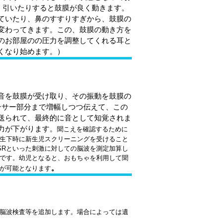
、引いたりすると鼓膜が良く動きます。
ていたり、鼻のすすりすぎから、鼓膜の
変わってきます。この、鼓膜の動き方を
のお部屋のの圧力を調整してくれる耳と
くなり始めます。）
音を鼓膜が受け取り、その振動を鼓膜の
ンサー部分まで増幅しつつ伝えて、この
送られて、最終的に音として知覚されま
力が下がります。
聞こえを確認するために
生下時に新生児スクリーニングを受けること
SSRといった刺激に対しての脳波を測定加算し
です。幼児となると、おもちゃを利用して聞
。
が可能となります
脳波検査等を追加します。場合によっては遺