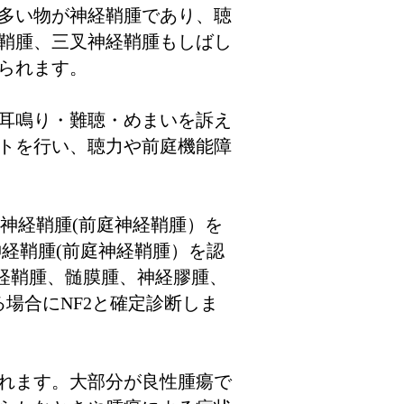
多い物が神経鞘腫であり、聴
鞘腫、三叉神経鞘腫もしばし
られます。
耳鳴り・難聴・めまいを訴え
ストを行い、聴力や前庭機能障
神経鞘腫(前庭神経鞘腫）を
神経鞘腫(前庭神経鞘腫）を認
神経鞘腫、髄膜腫、神経膠腫、
場合にNF2と確定診断しま
れます。大部分が良性腫瘍で