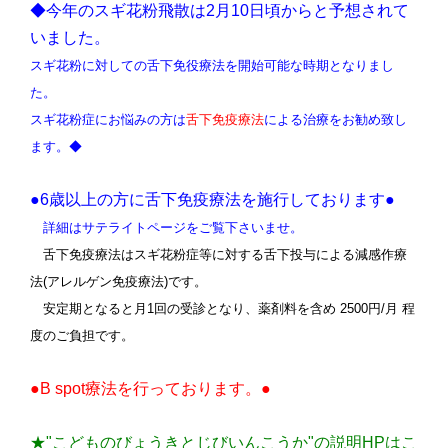
◆今年のスギ花粉飛散は2月10日頃からと予想されて
いました。
スギ花粉に対しての舌下免役療法を開始可能な時期となりまし
た。
スギ花粉症にお悩みの方は
舌下免疫療法
による治療をお勧め致し
ます。
◆
●6歳以上の方に舌下免疫療法を施行しております●
詳細はサテライトページをご覧下さいませ。
舌下免疫療法はスギ花粉症等に対する舌下投与による減感作療
法(アレルゲン免疫療法)です。
安定期となると月1回の受診となり、薬剤料を含め 2500円/月 程
度のご負担です。
●B spot療法を行っております。●
★"こどものびょうきとじびいんこうか"の説明HPはこ