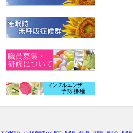
〒250-0872 小田原市中里72-1 鴨宮 耳鼻科 小田原 花粉症 中耳炎 耳鼻科