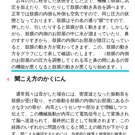
お耳の穴に栓をした状態をとした上で、機械で鼓膜に気
圧を加えたり、引いたりして鼓膜の動き具合を調べます。
正常では鼓膜の内側も外側も空気ですので、同じ圧力の状
態となっております。鼓膜はその名の通り”膜”ですので、
押したり、引いたりすると鼓膜が良く動きます。しかしな
がら、鼓膜の内側のお部屋の中に水が溜まっていたり、鼻
のすすりすぎから、鼓膜の内側のお部屋が陰圧になってい
ると、鼓膜の動き方が変わってきます。この、鼓膜の動き
方をグラフにして表して確認いたします。 （鼓膜の内側
のお部屋のの圧力を調整してくれる耳と鼻の間にあるの管
の機能が悪くなると鼓膜の動きが悪くなり始めます。）
聞こえ方のかくにん
通常我々は音がした場合には、密度波となった振動音を
鼓膜が受け取り、その振動を鼓膜の内側のお部屋にある小
さな3つの骨が、内耳というセンサー部分まで増幅しつつ
伝えて、この機械振動が内耳にて電気信号として変換され
て脳へ送送られて、最終的に音として知覚されます。この
経路のいずれかに問題が生じると聞こえの能力が下がりま
す。
聞こえを確認するためには、自覚的な検査と他覚的な検査が