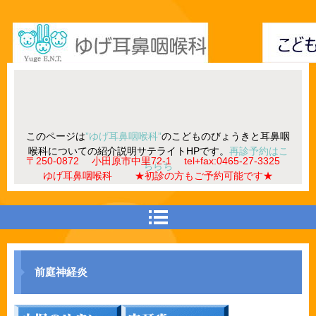
このページは
”ゆげ耳鼻咽喉科”
のこどものびょうきと耳鼻咽
喉科についての紹介説明サテライトHPです。
再診予約はこ
〒250-0872 小田原市中里72-1 tel+fax:0465-27-3325
ちらち
ゆげ耳鼻咽喉科 ★初診の方もご予約可能です★
前庭神経炎