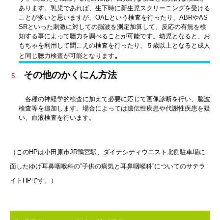
あります。乳児であれば、生下時に新生児スクリーニングを受ける
ことが多いと思いますが、OAEという検査を行ったり、ABRやAS
SRといった刺激に対しての脳波を測定加算して、反応の有無を検
知する事によって聴力を調べることが可能です。幼児となると、お
もちゃを利用して聞こえの検査を行ったり、５歳以上となると成人
。
と同じ聴力検査が可能となります
その他のかくにん方法
各種の神経学的検査に加えて必要に応じて画像診断を行い、脳波
検査等を追加します。場合によっては遺伝性疾患や代謝性疾患を疑
い、血液検査を行います。
（このHPは小田原市JR鴨宮駅、ダイナシティウエスト北側駐車場に
面したゆげ耳鼻咽喉科の”子供の病気と耳鼻咽喉科”についてのサテラ
イトHPです。）