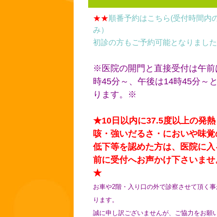
★★
順番予約はこちら(受付時間内
み）
初診の方もご予約可能となりました
※医院の開門と直接受付は午前
時45分～、午後は14時45分～
ります。※
★10日以内に37.5度以上の発熱
咳・強いだるさ・においや味覚
低下等を認めた方は、医院に入
前に受付へお声かけ下さいませ
★
お車や2階・入り口の外で診察させて頂く事
ります。
誠に申し訳ございませんが、ご協力をお願