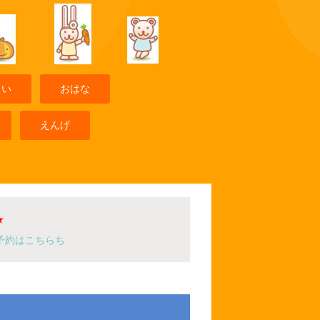
まい
おはな
えんげ
★
予約はこちらち