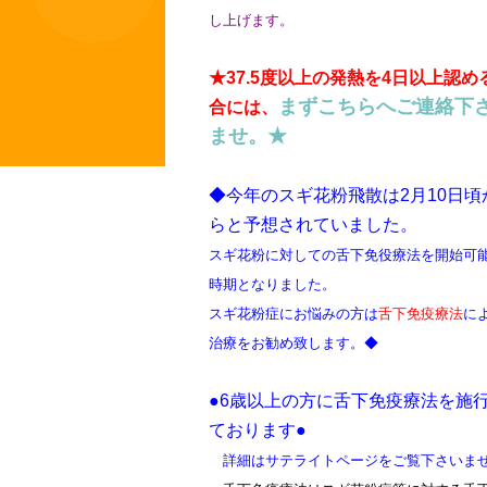
し上げます。
★37.5度以上の発熱を4日以上認め
まずこちらへご連絡下
合には、
ませ。★
◆今年のスギ花粉飛散は2月10日頃
らと予想されていました。
スギ花粉に対しての舌下免役療法を開始可
時期となりました。
スギ花粉症にお悩みの方は
舌下免疫療法
に
治療をお勧め致します。
◆
●6歳以上の方に舌下免疫療法を施
ております●
詳細はサテライトページをご覧下さいま