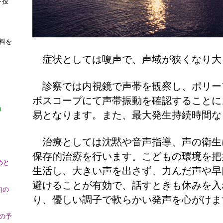
下投
料を
症状としては嗄声で、声域が狭くなり大
診察では内視鏡で声帯を観察し、ポリー
ボスコープにて声帯振動を確認することに
う
易となります。また、最大発生持続時間な
治療としては沈黙や音声指導、声の衛生
保存的治療を行います。こどもの環境を把
めと
生活し、大きい声を出さず、力んだ声や早
避けることが有効で、話すときも休みを入
旬の
り、優しい調子で軟らかい発声を心がけま
の予