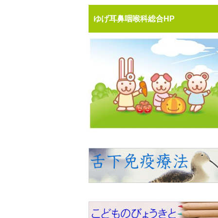
ゆげ耳鼻咽喉科総合HP