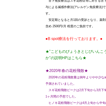
舌下免疫療法はスギ花粉症等に対する舌
与による減感作療法(アレルゲン免疫療法)で
す。
安定期となると月1回の受診となり、薬剤
含め 2500円/月 程度のご負担です。
●B spot療法を行っております。●
★"こどものびょうきとじびいんこ
か"の説明HPはこちら★
★2020年春の花粉飛散★
2020年の花粉飛散量は例年よりやや少な
予測されていました。
スギ花粉飛散ピークは2月下旬から3月下
1ヶ月間の予想でした。
ヒノキ花粉飛散ピークは4月上旬から中旬