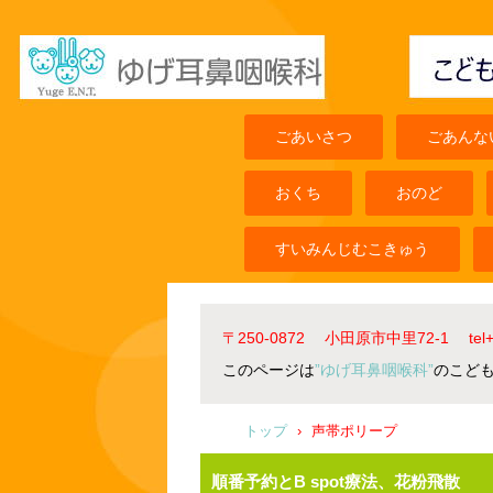
ごあいさつ
ごあんな
おくち
おのど
すいみんじむこきゅう
〒250-0872 小田原市中里72-1 t
このページは
”ゆげ耳鼻咽喉科”
のこど
トップ
›
声帯ポリープ
順番予約とB spot療法、花粉飛散