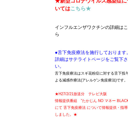
★新型コロナウイルス感染症に
いては
こちら★
インフルエンザワクチンの詳細はこ
ら
●舌下免疫療法を施行しております
詳細はサテライトページをご覧下さ
い。
舌下免疫療法はスギ花粉症に対する舌下投
よる減感作療法(アレルゲン免疫療法)です。
★H27/2/21放送分 テレビ大阪
情報提供番組 ”たかじん NO マネー BLAC
にて 舌下免疫療法 について情報提供・指導
しました。★