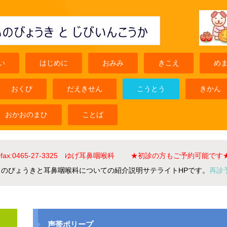
い
はじめに
おみみ
きこえ
め
おくび
だえきせん
こうとう
きかん
おかおのまひ
ことば
el+fax:0465-27-3325 ゆげ耳鼻咽喉科 ★初診の方もご予約可能です
ものびょうきと耳鼻咽喉科についての紹介説明サテライトHPです。
再診
声帯ポリープ