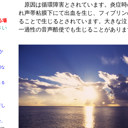
原因は循環障害とされています。炎症時
れ声帯粘膜下にて出血を生じ、フィブリン
る場
ることで生じるとされています。大きな泣
さい
一過性の音声酷使でも生じることがありま
か
能な
よる
行し
せ。