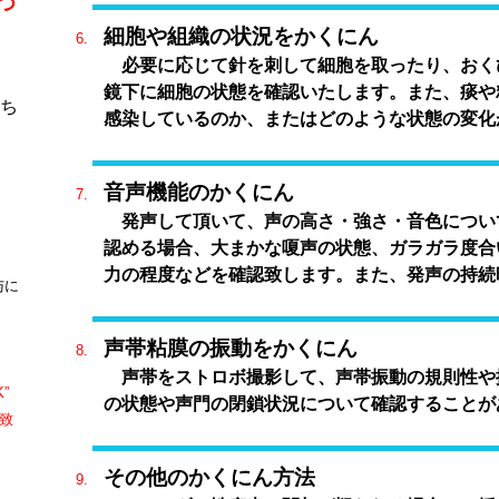
つ
細胞や組織の状況をかくにん
必要に応じて針を刺して細胞を取ったり、おく
鏡下に細胞の状態を確認いたします。また、痰や
ち
感染しているのか、またはどのような状態の変化
音声機能のかくにん
。
発声して頂いて、声の高さ・強さ・音色につい
認める場合、大まかな嗄声の状態、ガラガラ度合
力の程度などを確認致します。また、発声の持続
与に
声帯粘膜の振動をかくにん
声帯をストロボ撮影して、声帯振動の規則性や
K”
の状態や声門の閉鎖状況について確認することが
致
その他のかくにん方法