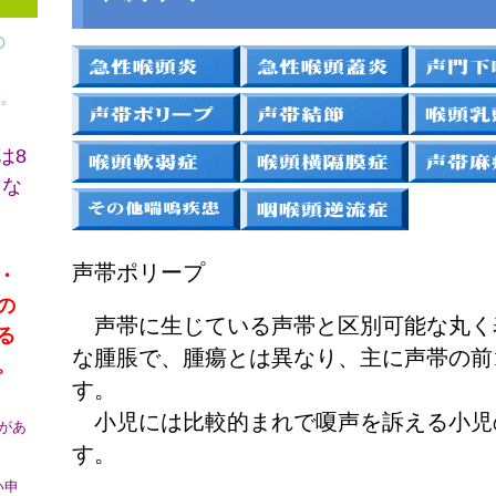
の
。
は8
とな
声帯ポリープ
・
の
声帯に生じている声帯と区別可能な丸く
る
な腫脹で、腫瘍とは異なり、主に声帯の前1
。
す。
小児には比較的まれで嗄声を訴える小児の
があ
す。
い申