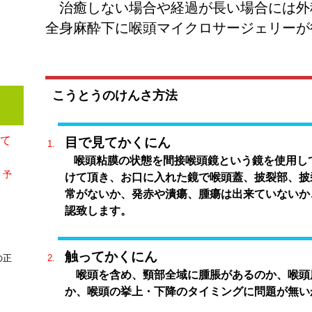
治癒しない場合や経過が長い場合には外
全身麻酔下に喉頭マイクロサージェリーが
こうとうのけんさ方法
して
目で見てかくにん
喉頭粘膜の状態を間接喉頭鏡という鏡を使用し
、予
けて頂き、お口に入れた鏡で喉頭蓋、披裂部、披
常がないか、発赤や潰瘍、腫瘍は出来ていないか
認致します。
触ってかくにん
の正
喉頭を含め、頸部全域に腫脹があるのか、喉頭
か、喉頭の挙上・下降のタイミングに問題が無い