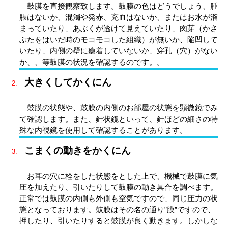
鼓膜を直接観察致します。鼓膜の色はどうでしょう、腫
脹はないか、混濁や発赤、充血はないか、またはお水が溜
まっていたり、あぶくが透けて見えていたり、肉芽（かさ
ぶたをはいだ時のモコモコした組織）が無いか、陥凹して
いたり、内側の壁に癒着していないか、穿孔（穴）がない
か、、等鼓膜の状況を確認するのです。。
大きくしてかくにん
鼓膜の状態や、鼓膜の内側のお部屋の状態を顕微鏡でみ
て確認します。また、針状鏡といって、針ほどの細さの特
殊な内視鏡を使用して確認することがあります。
こまくの動きをかくにん
お耳の穴に栓をした状態をとした上で、機械で鼓膜に気
圧を加えたり、引いたりして鼓膜の動き具合を調べます。
正常では鼓膜の内側も外側も空気ですので、同じ圧力の状
態となっております。鼓膜はその名の通り”膜”ですので、
押したり、引いたりすると鼓膜が良く動きます。しかしな