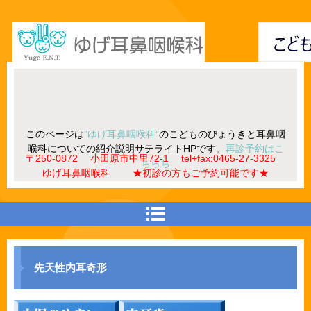
このページは
”ゆげ耳鼻咽喉科”
のこどものびょうきと耳鼻咽
喉科についての紹介説明サテライトHPです。
再診予約はこ
〒250-0872 小田原市中里72-1 tel+fax:0465-27-3325
ちらち
ゆげ耳鼻咽喉科 ★初診の方もご予約可能です★
先天性内耳奇形