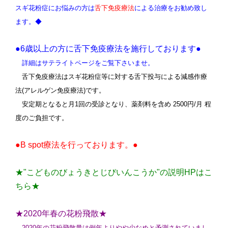
スギ花粉症にお悩みの方は
舌下免疫療法
による治療をお勧め致し
ます。
◆
●6歳以上の方に舌下免疫療法を施行しております●
詳細はサテライトページをご覧下さいませ。
舌下免疫療法はスギ花粉症等に対する舌下投与による減感作療
法(アレルゲン免疫療法)です。
安定期となると月1回の受診となり、薬剤料を含め 2500円/月 程
度のご負担です。
●B spot療法を行っております。●
★"こどものびょうきとじびいんこうか"の説明HPはこ
ちら★
★2020年春の花粉飛散★
2020年の花粉飛散量は例年よりやや少なめと予測されていまし