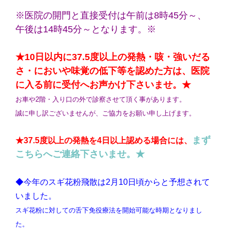
※医院の開門と直接受付は午前は8時45分～、
午後は14時45分～となります。※
★10日以内に37.5度以上の発熱・咳・強いだる
さ・においや味覚の低下等を認めた方は、医院
に入る前に受付へお声かけ下さいませ。★
お車や2階・入り口の外で診察させて頂く事があります。
誠に申し訳ございませんが、ご協力をお願い申し上げます。
まず
★37.5度以上の発熱を4日以上認める場合には、
こちらへご連絡下さいませ。★
◆今年のスギ花粉飛散は2月10日頃からと予想されて
いました。
スギ花粉に対しての舌下免役療法を開始可能な時期となりまし
た。