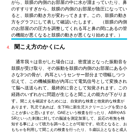
がら、鼓膜の内側のお部屋の中に水が溜まっていたり、鼻
のすすりすぎから、鼓膜の内側のお部屋が陰圧になってい
ると、鼓膜の動き方が変わってきます。この、鼓膜の動き
方をグラフにして表して確認いたします。 （鼓膜の内側
のお部屋のの圧力を調整してくれる耳と鼻の間にあるの管
の機能が悪くなると鼓膜の動きが悪くなり始めます。）
聞こえ方のかくにん
通常我々は音がした場合には、密度波となった振動音を
鼓膜が受け取り、その振動を鼓膜の内側のお部屋にある小
さな3つの骨が、内耳というセンサー部分まで増幅しつつ
伝えて、この機械振動が内耳にて電気信号として変換され
て脳へ送送られて、最終的に音として知覚されます。この
経路のいずれかに問題が生じると聞こえの能力が下がりま
す。
聞こえを確認するためには、自覚的な検査と他覚的な検査が
あります。乳児であれば、生下時に新生児スクリーニングを受ける
ことが多いと思いますが、OAEという検査を行ったり、ABRやAS
SRといった刺激に対しての脳波を測定加算して、反応の有無を検
知する事によって聴力を調べることが可能です。幼児となると、お
もちゃを利用して聞こえの検査を行ったり、５歳以上となると成人