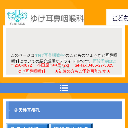
このページは
”ゆげ耳鼻咽喉科”
のこどものびょうきと耳鼻咽
喉科についての紹介説明サテライトHPです。
再診予約はこ
〒250-0872 小田原市中里72-1 tel+fax:0465-27-3325
ちらち
ゆげ耳鼻咽喉科 ★初診の方もご予約可能です★
先天性耳瘻孔