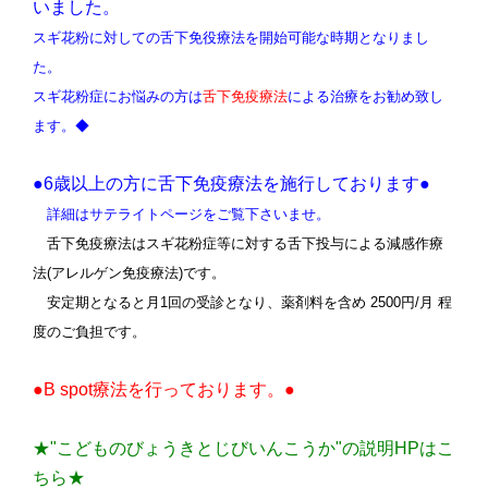
いました。
スギ花粉に対しての舌下免役療法を開始可能な時期となりまし
た。
スギ花粉症にお悩みの方は
舌下免疫療法
による治療をお勧め致し
ます。
◆
●6歳以上の方に舌下免疫療法を施行しております●
詳細はサテライトページをご覧下さいませ。
舌下免疫療法はスギ花粉症等に対する舌下投与による減感作療
法(アレルゲン免疫療法)です。
安定期となると月1回の受診となり、薬剤料を含め 2500円/月 程
度のご負担です。
●B spot療法を行っております。●
★"こどものびょうきとじびいんこうか"の説明HPはこ
ちら★