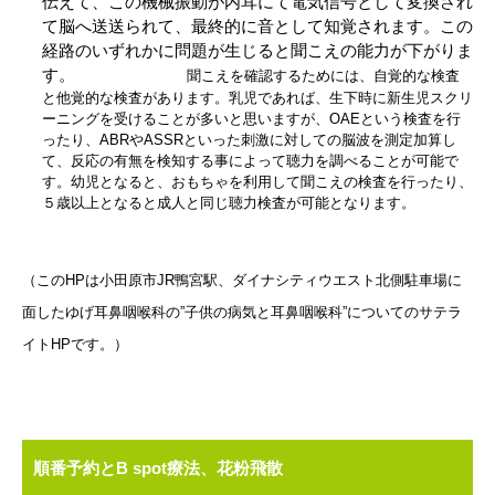
伝えて、この機械振動が内耳にて電気信号として変換され
て脳へ送送られて、最終的に音として知覚されます。この
経路のいずれかに問題が生じると聞こえの能力が下がりま
す。
聞こえを確認するためには、自覚的な検査
と他覚的な検査があります。乳児であれば、生下時に新生児スクリ
ーニングを受けることが多いと思いますが、OAEという検査を行
ったり、ABRやASSRといった刺激に対しての脳波を測定加算し
て、反応の有無を検知する事によって聴力を調べることが可能で
す。幼児となると、おもちゃを利用して聞こえの検査を行ったり、
５歳以上となると成人と同じ聴力検査が可能となります。
（このHPは小田原市JR鴨宮駅、ダイナシティウエスト北側駐車場に
面したゆげ耳鼻咽喉科の”子供の病気と耳鼻咽喉科”についてのサテラ
イトHPです。）
順番予約とB spot療法、花粉飛散