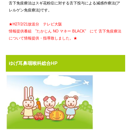
舌下免疫療法はスギ花粉症に対する舌下投与による減感作療法(ア
レルゲン免疫療法)です。
★H27/2/21放送分 テレビ大阪
情報提供番組 ”たかじん NO マネー BLACK” にて 舌下免疫療法
について情報提供・指導致しました。★
ゆげ耳鼻咽喉科総合HP