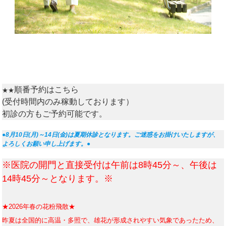
順番予約はこちら
★★
(受付時間内のみ稼動しております）
初診の方もご予約可能です。
●8月10日(月)～14日(金)は夏期休診となります。ご迷惑をお掛けいたしますが、
よろしくお願い申し上げます。●
※医院の開門と直接受付は午前は8時45分～、午後は
14時45分～となります。※
★2026年春の花粉飛散★
昨
夏は全国的に高温・多照で、雄花が形成されやすい気象であったため、