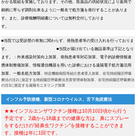
かかる取組を実施しております。その他、医薬品の供給状況により薬局で
銘柄に寄らず調剤出来るように一般名で処方箋を発行することがありま
す。また、診療報酬明細書については無料交付しておりま
す。
■当院では受診歴の有無に関わらず、発熱患者等の受け入れを行っておりま
す。
■当院が届け出ている施設基準は下記となり
ます。：外来感染対策向上加算、発熱患者等対応加算、電子的診療情報連
携体制整備加算、情報通信機器を用いた診療における遠隔電子処方箋活用
加算、一般名処方加算
、特定機能病院等紹介患者受入加算、在宅持続陽圧呼吸
療法の注2に規定する持続陽圧呼吸療法充実管理体制加算、在宅持続陽圧呼吸療法
の注3に規定する遠隔モニタリング加算
インフル予防接種、新型コロナウイルス、舌下免疫療法
★★インフルエンザワクチン接種は10月10日頃から行う
予定です。2歳から18歳までの健康な方は、鼻にスプレー
をするだけの”経鼻生ワクチン”を接種することができま
す。接種は年に1回です。