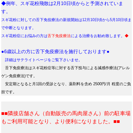
◆例年、スギ花粉飛散は2月10日頃からと予測されていま
す。
スギ花粉に対しての舌下免役療法の新規開始は12月10日頃から5月10日頃ま
で中断となります。
スギ花粉症にお悩みの方は
舌下免疫療法
による治療をお勧め致します。
◆
●6歳以上の方に舌下免疫療法を施行しております●
詳細はサテライトページをご覧下さいませ。
舌下免疫療法はスギ花粉症等に対する舌下投与による減感作療法(アレル
ゲン免疫療法)です。
安定期となると月1回の受診となり、薬剤料を含め 2500円/月 程度のご負
担です。
■■隣接店舗さん（自動販売の馬肉屋さん）前の駐車場
もご利用可能となり、より便利になりました。■■