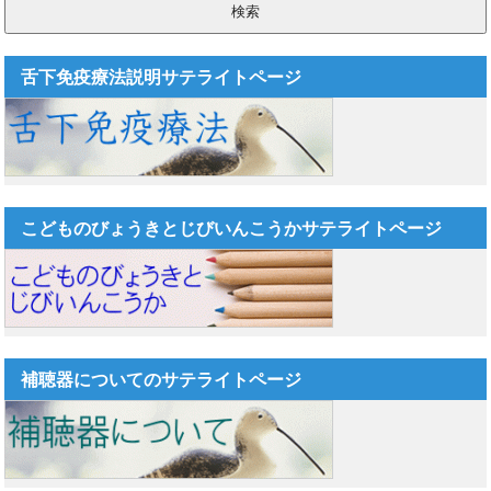
舌下免疫療法説明サテライトページ
こどものびょうきとじびいんこうかサテライトページ
補聴器についてのサテライトページ