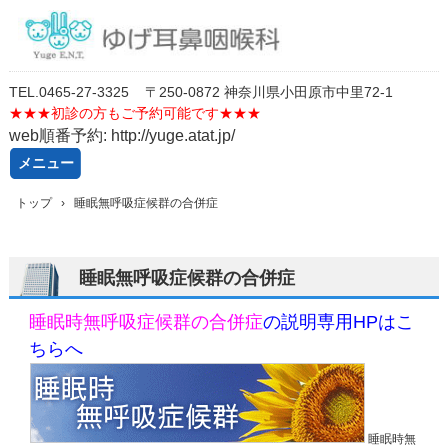
TEL.
0
46
5-27-3325
〒250-0872 神奈川県小田原市中里72-1
★★★
初診の方もご予約可能です★★★
web順番予約: http://yuge.atat.jp/
メニュー
コ
トップ
›
睡眠無呼吸症候群の合併症
ン
テ
ン
ツ
睡眠無呼吸症候群の合併症
へ
ス
睡眠時無呼吸症候群の合併症
の説明専用HPはこ
キ
ッ
ちらへ
プ
睡眠時無