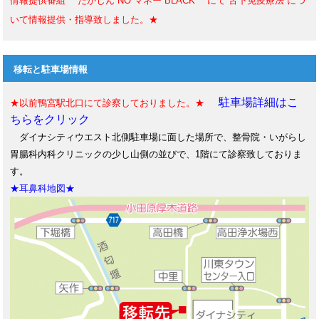
情報提供番組 ”たかじん NO マネー BLACK” にて 舌下免疫療法 につ
いて情報提供・指導致しました。★
移転と駐車場情報
駐車場詳細はこ
★以前鴨宮駅北口にて診察しておりました。★
ちらをクリック
ダイナシティウエスト北側駐車場に面した場所で、整骨院・いがらし
胃腸科内科クリニックの少し山側の並びで、1階にて診察致しておりま
す。
★耳鼻科地図★