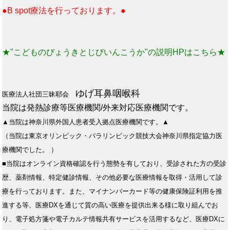
●B spot療法を行っております。●
★"こどものびょうきとじびいんこうか"の説明HPはこちら★
ゆげ耳鼻咽喉科
医療法人社団三昧耶会
当院は発熱診療等医療機関/外来対応医療機関です。
▲当院は神奈川県外国人患者受入拠点医療機関です。▲
（当院は東京オリンピック・パラリンピック競技大会神奈川県指定協力医
療機関でした。 ）
■当院はオンライン資格確認を行う態勢を有しており、受診された方の受診
歴、薬剤情報、特定健診情報、その他必要な医療情報を取得・活用して診
療を行っております。また、マイナンバーカード等の健康保険証利用を推
進する等、医療DXを通じて質の高い医療を提供出来る様に取り組んでお
り、電子処方箋や電子カルテ情報共有サービスを活用するなど、医療DXに