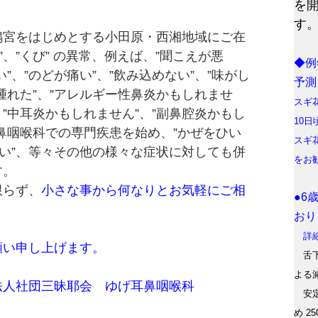
を
す
宮をはじめとする小田原・西湘地域にご在
ど”、”くび” の異常、例えば、”聞こえが悪
◆例
い”、”のどが痛い”、”飲み込めない”、”味がし
予測
が腫れた”、”アレルギー性鼻炎かもしれませ
スギ
、”中耳炎かもしれません”、”副鼻腔炎かもし
10
鼻咽喉科での専門疾患を始め、”かぜをひい
スギ
ない”、等々その他の様々な症状に対しても併
をお
す。
限らず、
小さな事から何なりとお気軽にご相
●6
おり
詳細
い申し上げます。
舌下
よる
耶会 ゆげ耳鼻咽喉科
安定
め 2