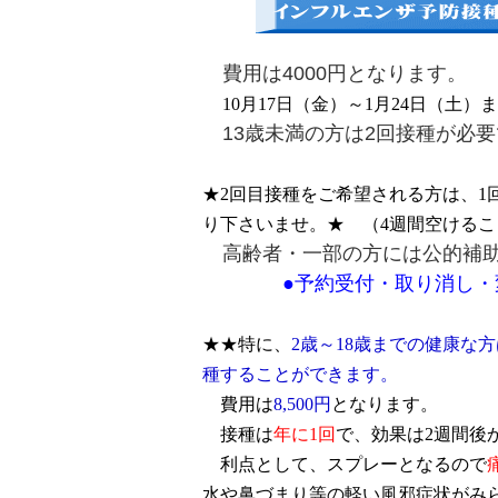
費用は4000円となります。
10月17日（金）～1月24日（土
13歳未満の方は2回接種が必要
★2回目接種をご希望される方は、1
り下さいませ。★ （4週間空ける
高齢者・一部の方には公的補助
●予約受付・取り消し・変更
★★特に、
2歳～18歳までの健康な
種することができます。
費用は
8,500円
となります。
接種は
年に1回
で、効果は2週間後
利点として、スプレーとなるので
水や鼻づまり等の軽い風邪症状がみ