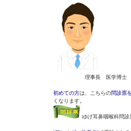
理事長 医学博士 弓削勇 I
初めての方
は、こちらの
問診票
くなります。
ゆげ耳鼻咽喉科問診