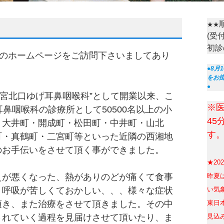
★★
(受
初診
のホームページをご訪問下さいましてあり
●8月
をお
●
鴨宮北口ゆげ耳鼻咽喉科”として開業以来、こ
※
鼻咽喉科の診療所として50500名以上の小
45
、大井町・開成町・松田町・中井町・山北
す
町・真鶴町・二宮町等といった近隣の西湘地
のお手伝いをさせて頂く事ができました。
★20
が悪くなった、熱がありのどが痛くて食事
昨
夏
、呼吸が苦しくておかしい、、、様々な症状
い気
頂き、また治療をさせて頂きました。その中
東日
されていく過程を見届けさせて頂いたり、ま
見込