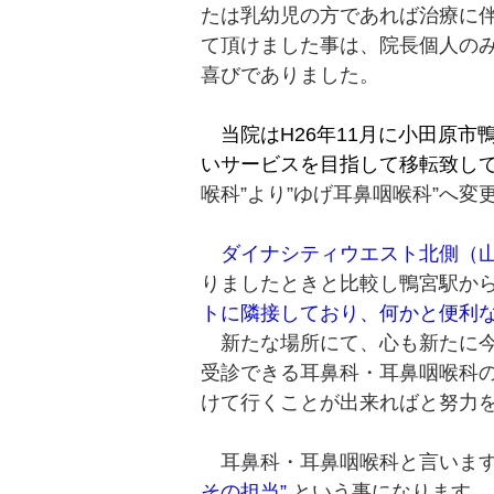
たは乳幼児の方であれば治療に
て頂けました事は、院長個人の
喜びでありました。
当院はH26年11月に小田原市
いサービスを目指して移転致し
喉科”より”ゆげ耳鼻咽喉科”へ変
ダイナシティウエスト北側（
りましたときと比較し鴨宮駅か
トに隣接しており、何かと便利
新たな場所にて、心も新たに今
受診できる耳鼻科・耳鼻咽喉科
けて行くことが出来ればと努力
耳鼻科・耳鼻咽喉科と言いま
その担当”
という事になります。