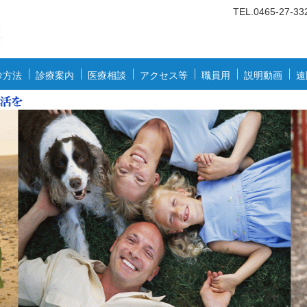
TEL.
0
46
5-27-33
診方法
診療案内
医療相談
アクセス等
職員用
説明動画
遠