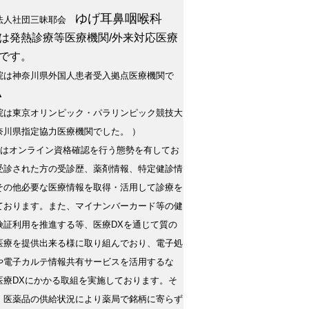
ゆげ耳鼻咽喉科
法人社団三昧耶会
は発熱診療等医療機関/外来対応医療
です。
院は神奈川県外国人患者受入拠点医療機関で
▲
院は東京オリンピック・パラリンピック競技大
奈川県指定協力医療機関でした。 ）
院はオンライン資格確認を行う態勢を有してお
受診された方の受診歴、薬剤情報、特定健診情
その他必要な医療情報を取得・活用して診療を
ております。また、マイナンバーカード等の健
険証利用を推進する等、医療DXを通じて質の
医療を提供出来る様に取り組んでおり、電子処
や電子カルテ情報共有サービスを活用するな
医療DXにかかる取組を実施しております。そ
、医薬品の供給状況により薬局で銘柄に寄らず