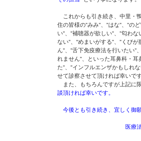
これからも引き続き、中里・鴨
住の皆様の”みみ”、”はな”、”の
い”、”補聴器が欲しい”、”匂わな
ない”、"めまいがする”、”くび
ん”、”舌下免疫療法を行いたい”
れません”、といった耳鼻科・耳
た”、”インフルエンザかもしれ
せて診察させて頂ければ幸いで
また、もちろんですが上記に
談頂ければ幸いです。
今後とも引き続き、宜しく御願
医療法人社団三昧