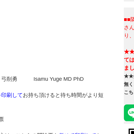
■
さ
り
★
て
ま
★★
samu Yuge MD PhD
無く
こち
を印刷して
お持ち頂けると待ち時間がより短
票