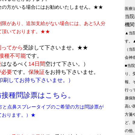
の方がいる場合にはお勧めいたしません。★★
医療
当院
制限があり、追加支給がない場合には、あと5人分
機関
て頂いております。★★
▲当
す。
測ってから
受診して下さいませ。★★
（当
接種不可能
です。
会神
後
はなるべく
14日間
空けて下さい。）
■当
が必要
です。
保険証
をお持ち下さいませ。
り、
てお持ち下さいませ。）
報、
行っ
防接種問診票はこちら。
康保
高い
の方と点鼻スプレータイプのご希望の方は問診票が
方箋
ております。）★
ど、
の他