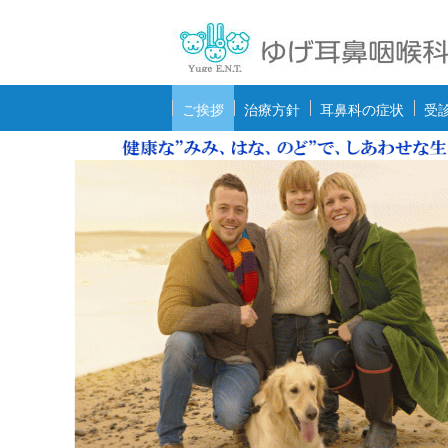
ご挨拶
治療方針
耳鼻科の症状
受