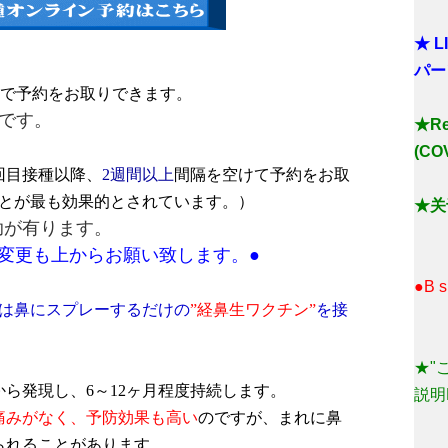
★ 
パー
）まで予約をお取りできます。
です。
★Reg
(COV
回目接種以降、
2週間以上
間隔を空けて予約をお取
ことが最も効果的とされています。）
★关
が有ります。
も上からお願い致します。●
●B
方は鼻にスプレーするだけの
”経鼻生ワクチン”
を接
★"
から発現し、6～12ヶ月程度持続します。
説明
痛みがなく、予防効果も高い
のですが、まれに鼻
られることがあります。