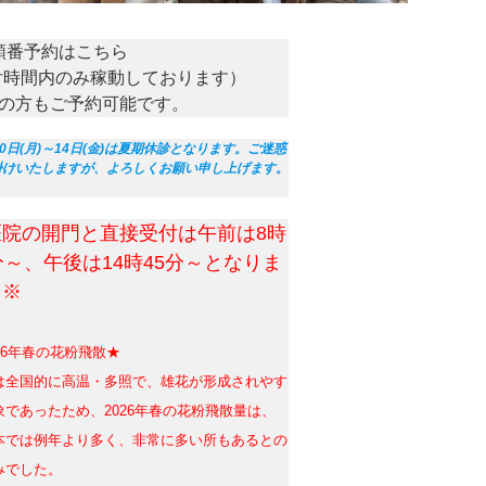
順番予約はこちら
付時間内のみ稼動しております）
の方もご予約可能です。
10日(月)～14日(金)は夏期休診となります。ご迷惑
掛けいたしますが、よろしくお願い申し上げます。
医院の開門と直接受付は午前は8時
分～、午後は14時45分～となりま
。※
26年春の花粉飛散★
は全国的に高温・多照で、雄花が形成されやす
象であったため、
2026年春の花粉飛散量は、
本では例年より多く、非常に多い所もあるとの
みでした。