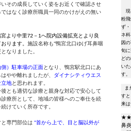
伴いその成長していく姿をお近くで確認させ
現在
みではなく診療所職員一同のかけがえの無い
粉飛
ず・
ネ科
鴨宮より中里72－1へ院内設備拡充とより良
因の
ております。
施設名称も”鴨宮北口ゆげ耳鼻咽
旬に
更となりました。
どの
いた
山側）駐車場の正面
となり、鴨宮駅北口にあ
す。
らはやや離れましたが、
ダイナシティウエス
な立地
と思われます。
ま
後とも適切な診療と親身な対応で安心して
すと
の診療所として、地域の皆様へのご奉仕を続
来は
を続けていく所存です。
★
すと専門部位は
”首から上で、目と脳以外が
鼻