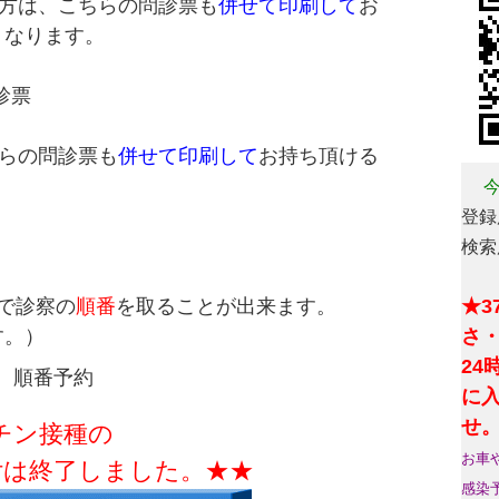
方は、こちらの問診票も
併せて印刷して
お
くなります。
診票
らの問診票も
併せて印刷して
お持ち頂ける
。
今
登録用
検索
★3
で診察の
順番
を取ることが出来ます。
さ
す。）
2
 順番予約
に
せ
チン接種の
お車
了しました。★★
感染