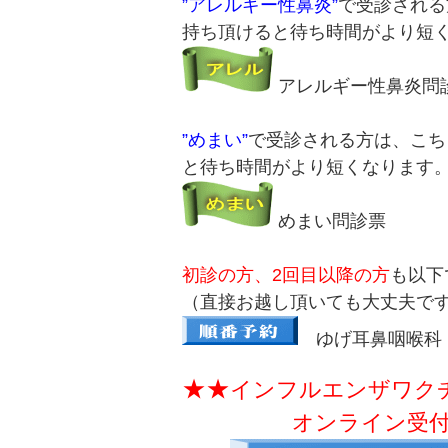
”アレルギー性鼻炎”
で受診される
持ち頂けると待ち時間がより短
アレルギー性鼻炎問
”めまい”
で受診される方は、こち
と待ち時間がより短くなります
めまい問診票
初診の方、2回目以降の方
も以下
（直接お越し頂いても大丈夫で
ゆげ耳鼻咽喉科
★★
インフルエンザワク
オンライン受付は終