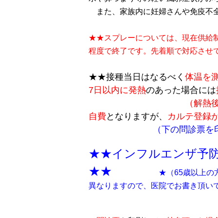
また、家族内に妊婦さんや免疫不全
★★スプレーについては、現在供給
程度で終了です。先着順で対応させ
★★接種当日はなるべく
体温を
7日以内に発熱
のあった場合には
（解熱
自費
となりますが、
カルテ登録
（下の問診票を印刷し
★★インフルエンザ予
★★
　★（65歳以上
異なりますので、医院でお書き頂い