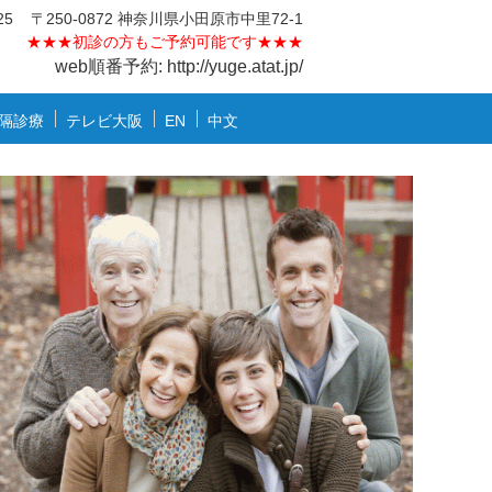
25
〒250-0872 神奈川県小田原市中里72-1
★★★
初診の方もご予約可能です★★★
web順番予約: http://yuge.atat.jp/
隔診療
テレビ大阪
EN
中文