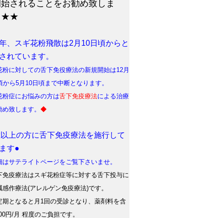
開始されることをお勧め致しま
。★★
年、スギ花粉飛散は2月10日頃からと
されています。
花粉に対しての舌下免役療法の新規開始は12月
日頃から5月10日頃まで中断となります。
花粉症にお悩みの方は
舌下免疫療法
による治療
勧め致します。
◆
歳以上の方に舌下免疫療法を施行して
ます●
はサテライトページをご覧下さいませ。
免疫療法はスギ花粉症等に対する舌下投与に
減感作療法(アレルゲン免疫療法)です。
期となると月1回の受診となり、薬剤料を含
500円/月 程度のご負担です。