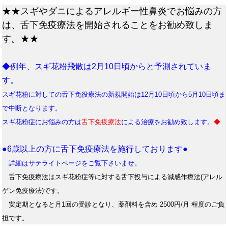
★★スギやダニによるアレルギー性鼻炎でお悩みの方
は、舌下免疫療法を開始されることをお勧め致しま
す。★★
◆例年、スギ花粉飛散は2月10日頃からと予測されていま
す。
スギ花粉に対しての舌下免役療法の新規開始は12月10日頃から5月10日頃ま
で中断となります。
スギ花粉症にお悩みの方は
舌下免疫療法
による治療をお勧め致します。
◆
●6歳以上の方に舌下免疫療法を施行しております●
詳細はサテライトページをご覧下さいませ。
舌下免疫療法はスギ花粉症等に対する舌下投与による減感作療法(アレル
ゲン免疫療法)です。
安定期となると月1回の受診となり、薬剤料を含め 2500円/月 程度のご負
担です。