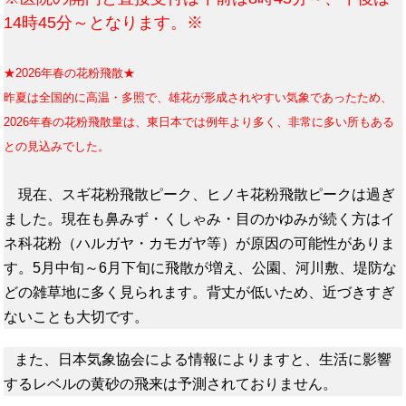
14時45分～となります。※
★2026年春の花粉飛散★
昨
夏は全国的に高温・多照で、雄花が形成されやすい気象であったため、
2026年春の花粉飛散量は、東日本では例年より多く、非常に多い所もある
との見込みでした。
現在、スギ花粉飛散ピーク、ヒノキ花粉飛散ピークは過ぎ
ました。現在も鼻みず・くしゃみ・目のかゆみが続く方はイ
ネ科花粉（ハルガヤ・カモガヤ等）が原因の可能性がありま
す。5月中旬～6月下旬に飛散が増え、公園、河川敷、堤防な
どの雑草地に多く見られます。背丈が低いため、近づきすぎ
ないことも大切です。
また、日本気象協会による情報によりますと、生活に影響
するレベルの黄砂の飛来は予測されておりません。