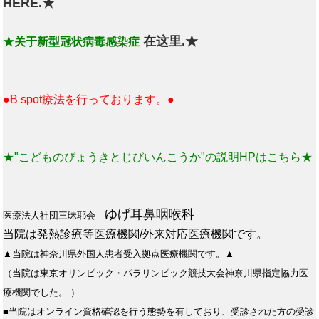
HERE.★
在这里.★
★关于新型冠状病毒感染症
●B spot療法を行っております。●
★"こどものびょうきとじびいんこうか"の説明HPはこちら★
ゆげ耳鼻咽喉科
医療法人社団三昧耶会
当院は発熱診療等医療機関/外来対応医療機関です。
▲当院は神奈川県外国人患者受入拠点医療機関です。▲
（当院は東京オリンピック・パラリンピック競技大会神奈川県指定協力医
療機関でした。 ）
■当院はオンライン資格確認を行う態勢を有しており、受診された方の受診