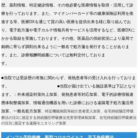
歴、薬剤情報、特定健診情報、その他必要な医療情報を取得・活用して診
療を行っております。また、マイナンバーカード等の健康保険証利用を推
進する等、医療DXを通じて質の高い医療を提供出来る様に取り組んでお
り、電子処方箋や電子カルテ情報共有サービスを活用するなど、医療DXに
かかる取組を実施しております。その他、医薬品の供給状況により薬局で
銘柄に寄らず調剤出来るように一般名で処方箋を発行することがありま
す。また、診療報酬明細書については無料交付しておりま
す。
■当院では受診歴の有無に関わらず、発熱患者等の受け入れを行っておりま
す。
■当院が届け出ている施設基準は下記となり
ます。：外来感染対策向上加算、発熱患者等対応加算、電子的診療情報連
携体制整備加算、情報通信機器を用いた診療における遠隔電子処方箋活用
加算、一般名処方加算
、特定機能病院等紹介患者受入加算、在宅持続陽圧呼吸
療法の注2に規定する持続陽圧呼吸療法充実管理体制加算、在宅持続陽圧呼吸療法
の注3に規定する遠隔モニタリング加算
インフル予防接種、新型コロナウイルス、舌下免疫療法