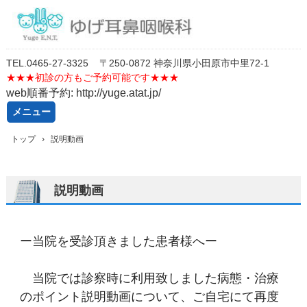
TEL.
0
46
5-27-3325
〒250-0872 神奈川県小田原市中里72-1
★★★
初診の方もご予約可能です★★★
web順番予約: http://yuge.atat.jp/
メニュー
コ
トップ
›
説明動画
ン
テ
ン
ツ
説明動画
へ
ス
キ
ッ
ー当院を受診頂きました患者様へー
プ
当院では診察時に利用致しました病態・治療
のポイント説明動画について、ご自宅にて再度