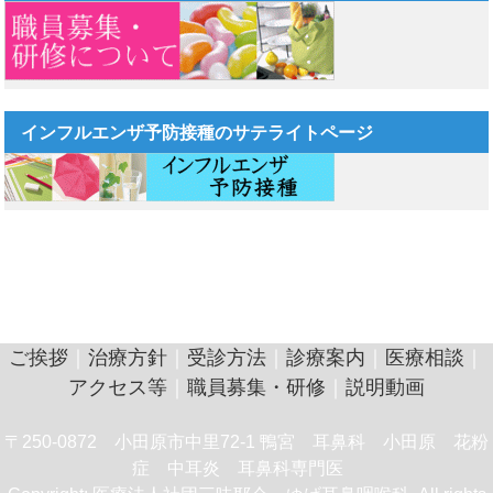
インフルエンザ予防接種のサテライトページ
ご挨拶
｜
治療方針
｜
受診方法
｜
診療案内
｜
医療相談
｜
アクセス等
｜
職員募集・研修
｜
説明動画
〒250-0872 小田原市中里72-1 鴨宮 耳鼻科 小田原 花粉
症 中耳炎 耳鼻科専門医