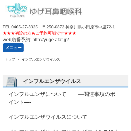
TEL.
0
46
5-27-3325
〒250-0872 神奈川県小田原市中里72-1
★★★
初診の方もご予約可能です★★★
web順番予約: http://yuge.atat.jp/
メニュー
コ
トップ
›
インフルエンザウイルス
ン
テ
ン
ツ
インフルエンザウイルス
へ
ス
インフルエンザについて —関連事項のポ
キ
ッ
イント—-
プ
インフルエンザウイルスについて