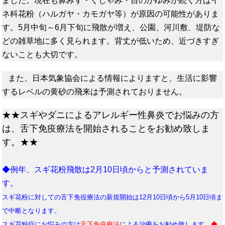
ました。現在も鼻みず・くしゃみ・目のかゆみが続く方はイ
ネ科花粉（ハルガヤ・カモガヤ等）が原因の可能性がありま
す。5月中旬～6月下旬に飛散が増え、公園、河川敷、堤防な
どの雑草地に多く見られます。背丈が低いため、近づきすぎ
ないことも大切です。
また、日本気象協会による情報によりますと、生活に影響
するレベルの黄砂の飛来は予測されておりません。
★★スギやダニによるアレルギー性鼻炎でお悩みの方
は、舌下免疫療法を開始されることをお勧め致しま
す。★★
◆例年、スギ花粉飛散は2月10日頃からと予測されていま
す。
スギ花粉に対しての舌下免役療法の新規開始は12月10日頃から5月10日頃ま
で中断となります。
スギ花粉症にお悩みの方は
舌下免疫療法
による治療をお勧め致します。
◆