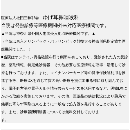
ゆげ耳鼻咽喉科
医療法人社団三昧耶会
当院は発熱診療等医療機関/外来対応医療機関です。
▲当院は神奈川県外国人患者受入拠点医療機関です。▲
（当院は東京オリンピック・パラリンピック競技大会神奈川県指定協力医
療機関でした。 ）
■当院はオンライン資格確認を行う態勢を有しており、受診された方の受診
歴、薬剤情報、特定健診情報、その他必要な医療情報を取得・活用して診
療を行っております。また、マイナンバーカード等の健康保険証利用を推
進する等、医療DXを通じて質の高い医療を提供出来る様に取り組んでお
り、電子処方箋や電子カルテ情報共有サービスを活用するなど、医療DXに
かかる取組を実施しております。その他、医薬品の供給状況により薬局で
銘柄に寄らず調剤出来るように一般名で処方箋を発行することがありま
す。また、診療報酬明細書については無料交付しておりま
す。