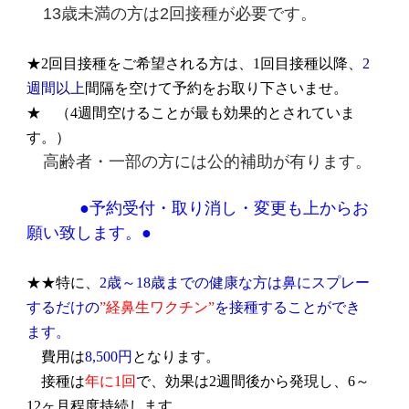
13歳未満の方は2回接種が必要です。
★2回目接種をご希望される方は、1回目接種以降、
2
週間以上
間隔を空けて予約をお取り下さいませ。
★ （4週間空けることが最も効果的とされていま
す。）
高齢者・一部の方には公的補助が有ります。
●予約受付・取り消し・変更も上からお
願い致します。●
★★特に、
2歳～18歳までの健康な方は鼻にスプレー
するだけの
”経鼻生ワクチン”
を接種することができ
ます。
費用は
8,500円
となります。
接種は
年に1回
で、効果は2週間後から発現し、6～
12ヶ月程度持続します。