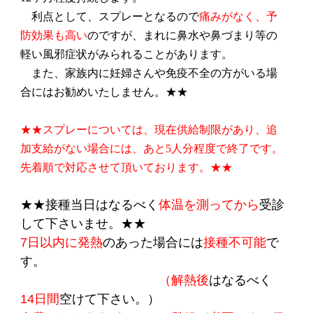
利点として、スプレーとなるので
痛みがなく、予
防効果も高い
のですが、まれに鼻水や鼻づまり等の
軽い風邪症状がみられることがあります。
また、家族内に妊婦さんや免疫不全の方がいる場
合にはお勧めいたしません。★★
★★スプレーについては、現在供給制限があり、追
加支給がない場合には、あと5人分程度で終了です。
先着順で対応させて頂いております。★★
★★接種当日はなるべく
体温を測ってから
受診
して下さいませ。★★
7日以内に発熱
のあった場合には
接種不可能
で
す。
（解熱後
はなるべく
14日間
空けて下さい。）