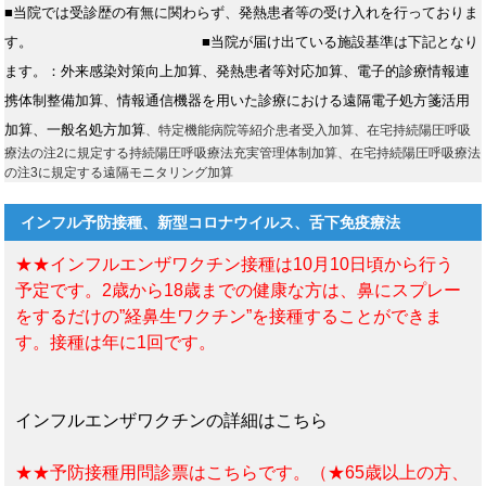
■当院では受診歴の有無に関わらず、発熱患者等の受け入れを行っておりま
す。
■当院が届け出ている施設基準は下記となり
ます。：外来感染対策向上加算、発熱患者等対応加算、電子的診療情報連
携体制整備加算、情報通信機器を用いた診療における遠隔電子処方箋活用
加算、一般名処方加算
、特定機能病院等紹介患者受入加算、在宅持続陽圧呼吸
療法の注2に規定する持続陽圧呼吸療法充実管理体制加算、在宅持続陽圧呼吸療法
の注3に規定する遠隔モニタリング加算
インフル予防接種、新型コロナウイルス、舌下免疫療法
★★インフルエンザワクチン接種は10月10日頃から行う
予定です。2歳から18歳までの健康な方は、鼻にスプレー
をするだけの”経鼻生ワクチン”を接種することができま
す。接種は年に1回です。
インフルエンザワクチンの詳細はこちら
★★予防接種用問診票はこちらです。（★65歳以上の方、