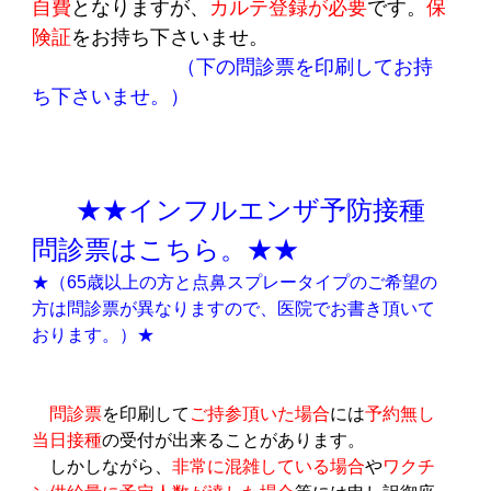
自費
となりますが、
カルテ登録が必要
です。
保
険証
をお持ち下さいませ。
（下の問診票を印刷してお持
ち下さいませ。）
★★インフルエンザ予防接種
問診票はこちら。★★
★（65歳以上の方と点鼻スプレータイプのご希望の
方は問診票が異なりますので、医院でお書き頂いて
おります。）★
　問診票
を印刷して
ご持参頂いた場合
には
予約無し
当日接種
の受付が出来ることがあります。
しかしながら、
非常に混雑している場合
や
ワクチ