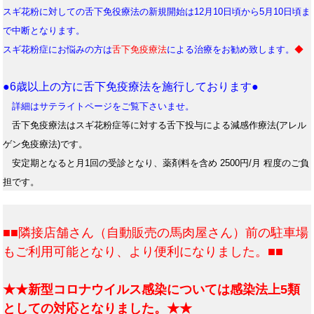
スギ花粉に対しての舌下免役療法の新規開始は12月10日頃から5月10日頃ま
で中断となります。
スギ花粉症にお悩みの方は
舌下免疫療法
による治療をお勧め致します。
◆
●6歳以上の方に舌下免疫療法を施行しております●
詳細はサテライトページをご覧下さいませ。
舌下免疫療法はスギ花粉症等に対する舌下投与による減感作療法(アレル
ゲン免疫療法)です。
安定期となると月1回の受診となり、薬剤料を含め 2500円/月 程度のご負
担です。
■■隣接店舗さん（自動販売の馬肉屋さん）前の駐車場
もご利用可能となり、より便利になりました。■■
★★新型コロナウイルス感染については感染法上5類
としての対応となりました。★★