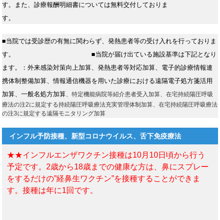
す。また、診療報酬明細書については無料交付しておりま
す。
■当院では受診歴の有無に関わらず、発熱患者等の受け入れを行っておりま
す。
■当院が届け出ている施設基準は下記となり
ます。：外来感染対策向上加算、発熱患者等対応加算、電子的診療情報連
携体制整備加算、情報通信機器を用いた診療における遠隔電子処方箋活用
加算、一般名処方加算
、特定機能病院等紹介患者受入加算、在宅持続陽圧呼吸
療法の注2に規定する持続陽圧呼吸療法充実管理体制加算、在宅持続陽圧呼吸療法
の注3に規定する遠隔モニタリング加算
インフル予防接種、新型コロナウイルス、舌下免疫療法
★★インフルエンザワクチン接種は10月10日頃から行う
予定です。2歳から18歳までの健康な方は、鼻にスプレー
をするだけの”経鼻生ワクチン”を接種することができま
す。接種は年に1回です。