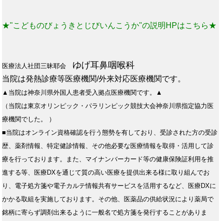
★"こどものびょうきとじびいんこうか"の説明HPはこちら★
ゆげ耳鼻咽喉科
医療法人社団三昧耶会
当院は発熱診療等医療機関/外来対応医療機関です。
▲当院は神奈川県外国人患者受入拠点医療機関です。▲
（当院は東京オリンピック・パラリンピック競技大会神奈川県指定協力医
療機関でした。 ）
■当院はオンライン資格確認を行う態勢を有しており、受診された方の受診
歴、薬剤情報、特定健診情報、その他必要な医療情報を取得・活用して診
療を行っております。また、マイナンバーカード等の健康保険証利用を推
進する等、医療DXを通じて質の高い医療を提供出来る様に取り組んでお
り、電子処方箋や電子カルテ情報共有サービスを活用するなど、医療DXに
かかる取組を実施しております。その他、医薬品の供給状況により薬局で
銘柄に寄らず調剤出来るように一般名で処方箋を発行することがありま