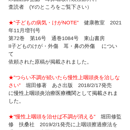
査読者 (Yのところをご覧下さい）
★”子どもの病気・けがNOTE”
健康教室 2021
年11月増刊号
第72巻 第16号 通巻1084号 東山書房
II子どものけが・外傷
耳・鼻の外傷 につい
て
依頼された原稿が掲載されました
。
★”つらい不調が続いたら慢性上咽頭炎を治しな
さい”
堀田修著 あさ出版 2018/2/17発売
に慢性上咽頭炎治療医療機関として掲載されま
した。
★”慢性上咽頭を治せば不調が消える”
堀田修監
修 扶桑社 2019/2/1発売に上咽頭擦過療法を