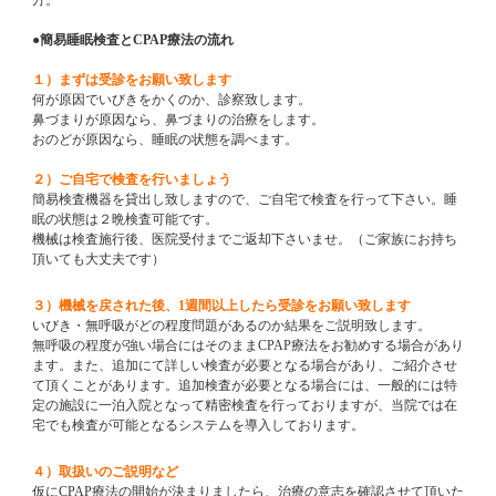
方。
●簡易睡眠検査と
CPAP
療法の流れ
１）まずは受診をお願い致します
何が原因でいびきをかくのか、診察致します。
鼻づまりが原因なら、鼻づまりの治療をします。
おのどが原因なら、睡眠の状態を調べます。
２）ご自宅で検査を行いましょう
簡易検査機器を貸出し致しますので、ご自宅で検査を行って下さい。睡
眠の状態は
２
晩検査可能です。
機械は検査施行後、医院受付までご返却下さいませ。（ご家族にお持ち
頂いても大丈夫です）
３）機械を戻された後、
1
週間以上したら受診をお願い致します
いびき・無呼吸がどの程度問題があるのか結果をご説明致します。
無呼吸の程度が強い場合にはそのまま
CPAP
療法をお勧めする場合があり
ます。また、追加にて詳しい検査が必要となる場合があり、ご紹介させ
て頂くことがあります。追加検査が必要となる場合には、一般的には特
定の施設に一泊入院となって精密検査を行っておりますが、当院では在
宅でも検査が可能となるシステムを導入しております。
４）取扱いのご説明など
仮に
CPAP
療法の開始が決まりましたら、治療の意志を確認させて頂いた