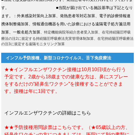
す。
■当院が届け出ている施設基準は下記となり
ます。：外来感染対策向上加算、発熱患者等対応加算、電子的診療情報連
携体制整備加算、情報通信機器を用いた診療における遠隔電子処方箋活用
加算、一般名処方加算
、特定機能病院等紹介患者受入加算、在宅持続陽圧呼吸
療法の注2に規定する持続陽圧呼吸療法充実管理体制加算、在宅持続陽圧呼吸療法
の注3に規定する遠隔モニタリング加算
インフル予防接種、新型コロナウイルス、舌下免疫療法
★★インフルエンザワクチン接種は10月10日頃から行う
予定です。2歳から18歳までの健康な方は、鼻にスプレー
をするだけの”経鼻生ワクチン”を接種することができま
す。接種は年に1回です。
インフルエンザワクチンの詳細はこちら
★★予防接種用問診票はこちらです。（★65歳以上の方、
経鼻生ワクチンの方につきましては、医院にて別の書類に