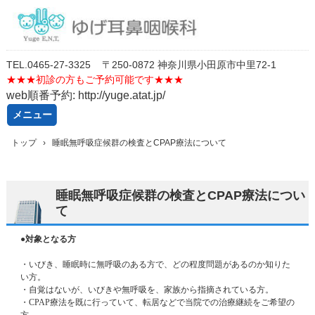
TEL.
0
46
5-27-3325
〒250-0872 神奈川県小田原市中里72-1
★★★
初診の方もご予約可能です★★★
web順番予約: http://yuge.atat.jp/
メニュー
コ
トップ
›
睡眠無呼吸症候群の検査とCPAP療法について
ン
テ
ン
ツ
睡眠無呼吸症候群の検査とCPAP療法につい
へ
て
ス
キ
●対象となる方
ッ
プ
・いびき、睡眠時に無呼吸のある方で、どの程度問題があるのか知りた
い方。
・自覚はないが、いびきや無呼吸を、家族から指摘されている方。
・
CPAP
療法を既に行っていて、転居などで当院での治療継続をご希望の