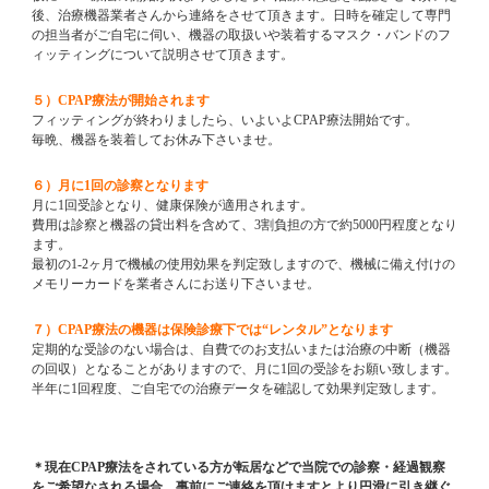
後、治療機器業者さんから連絡をさせて頂きます。日時を確定して専門
の担当者がご自宅に伺い、機器の取扱いや装着するマスク・バンドのフ
ィッティングについて説明させて頂きます。
５）
CPAP
療法が開始されます
フィッティングが終わりましたら、いよいよ
CPAP
療法開始です。
毎晩、機器を装着してお休み下さいませ。
６）月に
1
回の診察となります
月に
1
回受診となり、健康保険が適用されます。
費用は診察と機器の貸出料を含めて、
3
割負担の方で約
5000
円程度となり
ます。
最初の
1-2
ヶ月で機械の使用効果を判定致しますので、機械に備え付けの
メモリーカードを業者さんにお送り下さいませ。
７）
CPAP
療法の機器は保険診療下では“レンタル”となります
定期的な
受診のない場合は、自費でのお支払いまたは治療の中断（機器
の回収）となることがありますので、月に
1
回の受診をお願い致します。
半年に
1
回程度、ご自宅での治療データを確認して効果判定致します。
＊現在
CPAP
療法をされている方が転居などで当院での診察・経過観察
をご希望なされる場合、事前にご連絡を頂けますとより円滑に引き継ぐ