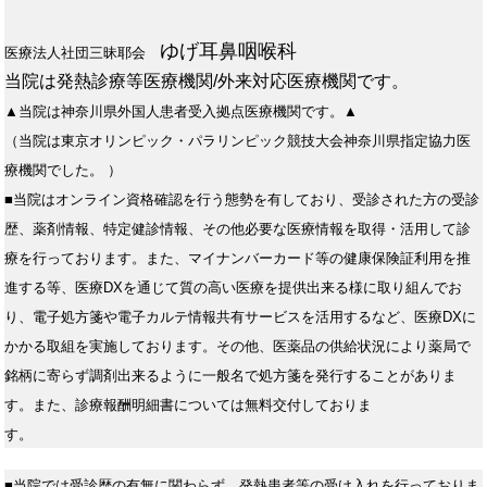
ゆげ耳鼻咽喉科
医療法人社団三昧耶会
当院は発熱診療等医療機関/外来対応医療機関です。
▲当院は神奈川県外国人患者受入拠点医療機関です。▲
（当院は東京オリンピック・パラリンピック競技大会神奈川県指定協力医
療機関でした。 ）
■当院はオンライン資格確認を行う態勢を有しており、受診された方の受診
歴、薬剤情報、特定健診情報、その他必要な医療情報を取得・活用して診
療を行っております。また、マイナンバーカード等の健康保険証利用を推
進する等、医療DXを通じて質の高い医療を提供出来る様に取り組んでお
り、電子処方箋や電子カルテ情報共有サービスを活用するなど、医療DXに
かかる取組を実施しております。その他、医薬品の供給状況により薬局で
銘柄に寄らず調剤出来るように一般名で処方箋を発行することがありま
す。また、診療報酬明細書については無料交付しておりま
す。
■当院では受診歴の有無に関わらず、発熱患者等の受け入れを行っておりま