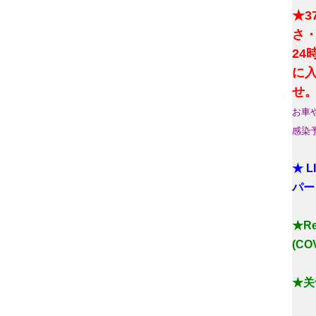
★3
さ
2
に
せ
お車
感染
★ 
パー
★Reg
(COV
★关