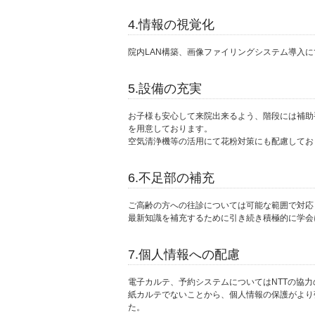
4.情報の視覚化
院内LAN構築、画像ファイリングシステム導入
5.設備の充実
お子様も安心して来院出来るよう、階段には補助
を用意しております。
空気清浄機等の活用にて花粉対策にも配慮してお
6.不足部の補充
ご高齢の方への往診については可能な範囲で対応
最新知識を補充するために引き続き積極的に学会
7.個人情報への配慮
電子カルテ、予約システムについてはNTTの協
紙カルテでないことから、個人情報の保護がより
た。