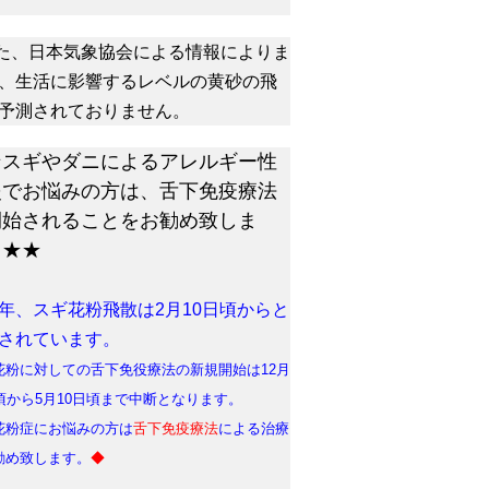
た、日本気象協会による情報によりま
、生活に影響するレベルの黄砂の飛
予測されておりません。
★スギやダニによるアレルギー性
炎でお悩みの方は、舌下免疫療法
開始されることをお勧め致しま
。★★
年、スギ花粉飛散は2月10日頃からと
されています。
花粉に対しての舌下免役療法の新規開始は12月
日頃から5月10日頃まで中断となります。
花粉症にお悩みの方は
舌下免疫療法
による治療
勧め致します。
◆