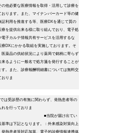
その他必要な医療情報を取得・活用して診療を
ております。また、マイナンバーカード等の健
険証利用を推進する等、医療DXを通じて質の
医療を提供出来る様に取り組んでおり、電子処
や電子カルテ情報共有サービスを活用するな
医療DXにかかる取組を実施しております。そ
、医薬品の供給状況により薬局で銘柄に寄らず
出来るように一般名で処方箋を発行することが
ます。また、診療報酬明細書については無料交
ておりま
院では受診歴の有無に関わらず、発熱患者等の
入れを行っておりま
■当院が届け出てい
設基準は下記となります。：外来感染対策向上
、発熱患者等対応加算、電子的診療情報連携体