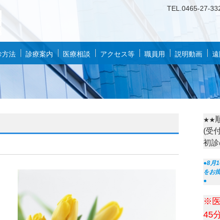
TEL.
0
46
5-27-33
診方法
診療案内
医療相談
アクセス等
職員用
説明動画
遠
★★
(受
初診
●8月
をお
●
※
45