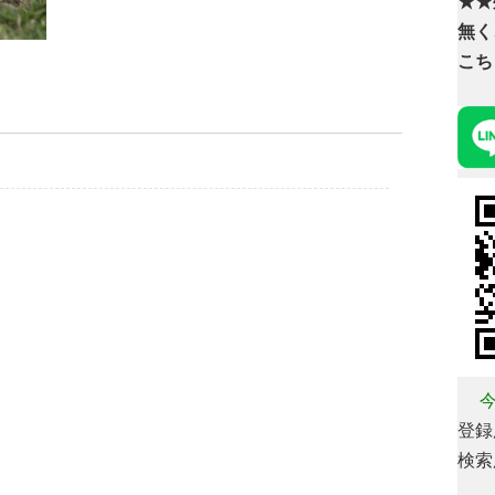
★★
無く
こち
今
登録用
検索