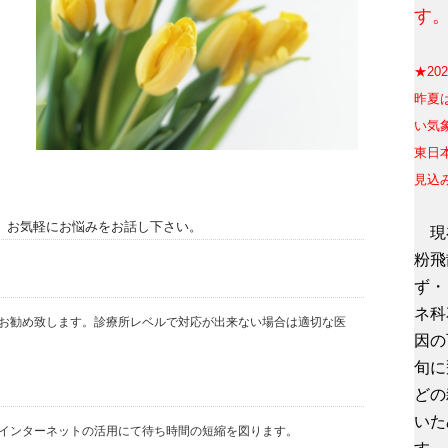
す
★20
昨
夏
い気
東日
見込
。お気軽にお悩みをお話し下さい。
現在
粉飛
ず・
ネ科
お勧め致します。診療所レベルで対応が出来ない場合は適切な医
因の
旬に
どの
いた
インターネットの活用にて待ち時間の短縮を図ります。