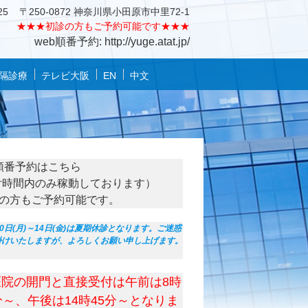
25
〒250-0872 神奈川県小田原市中里72-1
★★★
初診の方もご予約可能です★★★
web順番予約: http://yuge.atat.jp/
隔診療
テレビ大阪
EN
中文
順番予約はこちら
付時間内のみ稼動しております）
の方もご予約可能です。
10日(月)～14日(金)は夏期休診となります。ご迷惑
掛けいたしますが、よろしくお願い申し上げます。
医院の開門と直接受付は午前は8時
分～、午後は14時45分～となりま