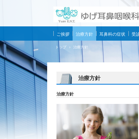
ご挨拶
治療方針
耳鼻科の症状
受
トップ
›
治療方針
治療方針
治療方針