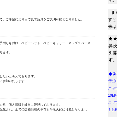
す。
ま
すと
にて、ご希望により目で見て所見をご説明可能となりました。
来は
★
手摺りを付け、ベビーベット、ベビーキャリー、キッズスペース
鼻
を
ります。
す
◆例
したいと考えております。
予測
に参加いたします。
スギ
10
スギ
力の元、個人情報を厳重に管理しております。
強化され、全ての診療情報の保存も半永久的に可能となりまし
をお