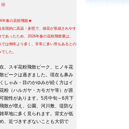
。※
26年春の花粉飛散★
は全国的に高温・多照で、雄花が形成されやす
象であったため、
2026年春の花粉飛散量は、
本では例年より多く、非常に多い所もあるとの
みでした。
、スギ花粉飛散ピーク、ヒノキ花
散ピークは過ぎました。現在も鼻み
くしゃみ・目のかゆみが続く方はイ
花粉（ハルガヤ・カモガヤ等）が原
可能性があります。5月中旬～6月下
飛散が増え、公園、河川敷、堤防な
雑草地に多く見られます。背丈が低
め、近づきすぎないことも大切で