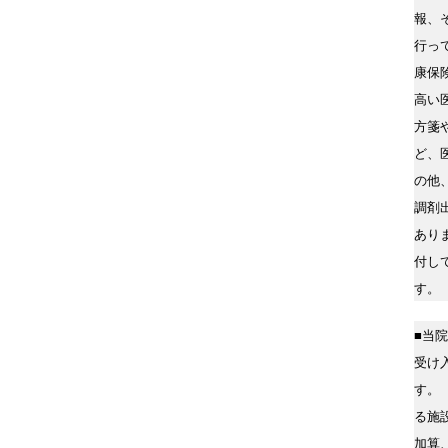
報、
行っ
康保
高い
方箋
ど、
の他
調剤
あり
付し
す。
■当
受け
す。
る施
加算