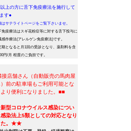
歳以上の方に舌下免疫療法を施行して
ます●
はサテライトページをご覧下さいませ。
免疫療法はスギ花粉症等に対する舌下投与に
減感作療法(アレルゲン免疫療法)です。
期となると月1回の受診となり、薬剤料を含
500円/月 程度のご負担です。
■隣接店舗さん（自動販売の馬肉屋
ん）前の駐車場もご利用可能とな
、より便利になりました。■■
★新型コロナウイルス感染につい
は感染法上5類としての対応となり
した。★★