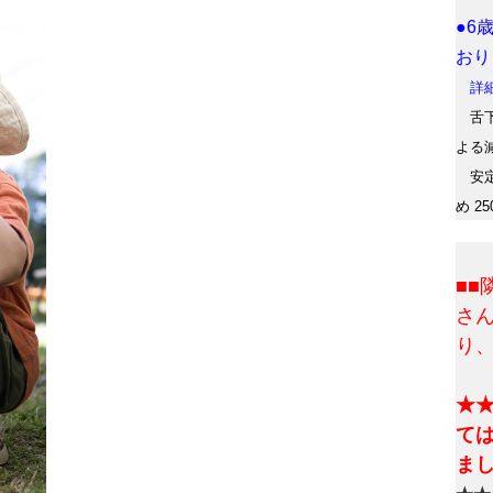
●6
おり
詳細
舌下
よる
安定
め 2
■
さ
り
★
て
ま