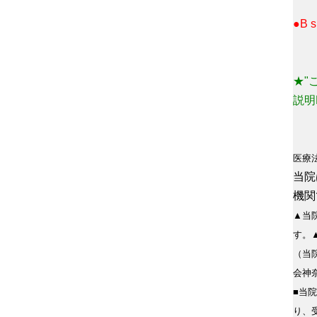
●B
★"
説明
医療
当院
機関
▲当
す。
（当
会神
■当
り、