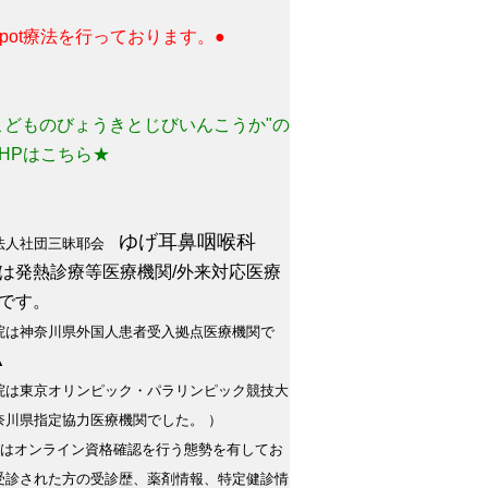
 spot療法を行っております。●
こどものびょうきとじびいんこうか"の
HPはこちら★
ゆげ耳鼻咽喉科
法人社団三昧耶会
は発熱診療等医療機関/外来対応医療
です。
院は神奈川県外国人患者受入拠点医療機関で
▲
院は東京オリンピック・パラリンピック競技大
奈川県指定協力医療機関でした。 ）
院はオンライン資格確認を行う態勢を有してお
受診された方の受診歴、薬剤情報、特定健診情