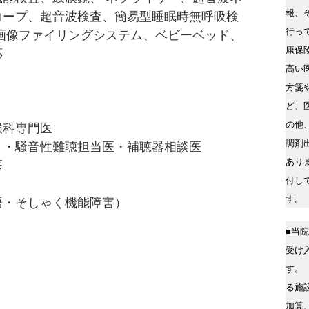
報、
コープ、超音波検査、簡易型睡眠時無呼吸検
行っ
画像ファイリングシステム、ベビーベッド、
康保
応
高い
方箋
ど、
の他
喉科専門医
調剤
当医・補聴器相談医
あり
医
付し
す。
そしゃく機能障害）
■当
受け
す。
る施
加算