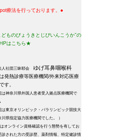
 spot療法を行っております。●
こどものびょうきとじびいんこうか"の
HPはこちら★
ゆげ耳鼻咽喉科
法人社団三昧耶会
は発熱診療等医療機関/外来対応医療
です。
院は神奈川県外国人患者受入拠点医療機関で
▲
院は東京オリンピック・パラリンピック競技大
奈川県指定協力医療機関でした。 ）
院はオンライン資格確認を行う態勢を有してお
受診された方の受診歴、薬剤情報、特定健診情