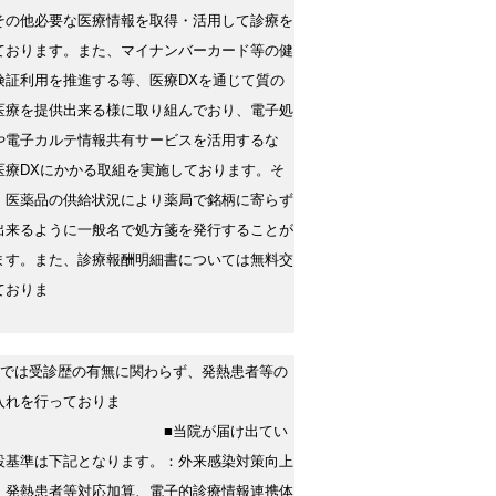
その他必要な医療情報を取得・活用して診療を
ております。また、マイナンバーカード等の健
険証利用を推進する等、医療DXを通じて質の
医療を提供出来る様に取り組んでおり、電子処
や電子カルテ情報共有サービスを活用するな
医療DXにかかる取組を実施しております。そ
、医薬品の供給状況により薬局で銘柄に寄らず
出来るように一般名で処方箋を発行することが
ます。また、診療報酬明細書については無料交
ておりま
院では受診歴の有無に関わらず、発熱患者等の
入れを行っておりま
■当院が届け出てい
設基準は下記となります。：外来感染対策向上
、発熱患者等対応加算、電子的診療情報連携体