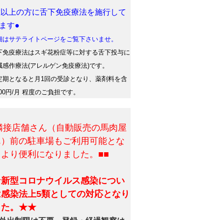
歳以上の方に舌下免疫療法を施行して
ます●
はサテライトページをご覧下さいませ。
免疫療法はスギ花粉症等に対する舌下投与に
減感作療法(アレルゲン免疫療法)です。
期となると月1回の受診となり、薬剤料を含
500円/月 程度のご負担です。
■隣接店舗さん（自動販売の馬肉屋
ん）前の駐車場もご利用可能とな
、より便利になりました。■■
★新型コロナウイルス感染につい
は感染法上5類としての対応となり
した。★★