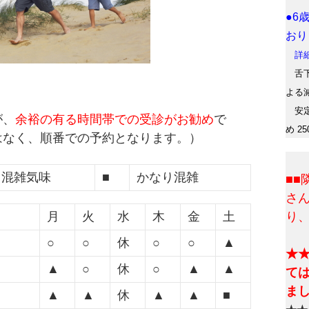
●6
おり
詳細
舌下
よる
安定
が、
余裕の有る時間帯での受診がお勧め
で
め 2
はなく、順番での予約となります。）
混雑気味
■
かなり混雑
■
さ
月
火
水
木
金
土
り
○
○
休
○
○
▲
★
▲
○
休
○
▲
▲
て
ま
▲
▲
休
▲
▲
■