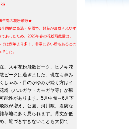
。※
26年春の花粉飛散★
は全国的に高温・多照で、雄花が形成されやす
象であったため、
2026年春の花粉飛散量は、
本では例年より多く、非常に多い所もあるとの
みでした。
、スギ花粉飛散ピーク、ヒノキ花
散ピークは過ぎました。現在も鼻み
くしゃみ・目のかゆみが続く方はイ
花粉（ハルガヤ・カモガヤ等）が原
可能性があります。5月中旬～6月下
飛散が増え、公園、河川敷、堤防な
雑草地に多く見られます。背丈が低
め、近づきすぎないことも大切で