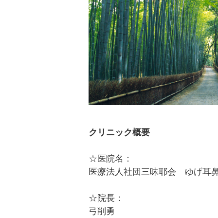
クリニック概要
☆医院名：
医療法人社団三昧耶会 ゆげ耳
☆院長：
弓削勇