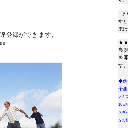
す。
ま
すと
来は
達登録ができます。
★
ee
鼻
を
す
◆例
予測
スギ
10
スギ
をお