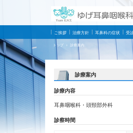
ご挨拶
治療方針
耳鼻科の症状
受
トップ
›
診療案内
診療案内
診療内容
耳鼻咽喉科・頭頸部外科
診察時間