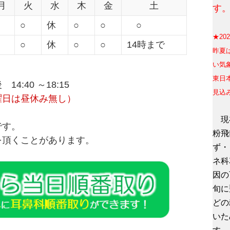
月
火
水
木
金
土
す
○
休
○
○
○
★20
○
休
○
○
14時まで
昨
夏
い気
東日
14:40 ～18:15
見込
曜日は昼休み無し）
現在
です。
粉飛
を頂くことがあります。
ず・
ネ科
因の
旬に
どの
いた