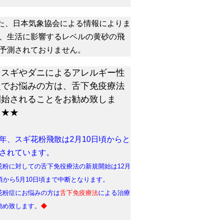
た、日本気象協会による情報によりま
、生活に影響するレベルの黄砂の飛
予測されておりません。
★スギやダニによるアレルギー性
炎でお悩みの方は、舌下免疫療法
開始されることをお勧め致しま
。★★
年、スギ花粉飛散は2月10日頃からと
されています。
花粉に対しての舌下免役療法の新規開始は12月
日頃から5月10日頃まで中断となります。
花粉症にお悩みの方は
舌下免疫療法
による治療
勧め致します。
◆