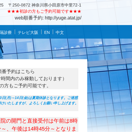
25
〒250-0872 神奈川県小田原市中里72-1
★★★
初診の方もご予約可能です★★★
web順番予約: http://yuge.atat.jp/
隔診療
テレビ大阪
EN
中文
順番予約はこちら
付時間内のみ稼動しております）
の方もご予約可能です。
10日(月)～14日(金)は夏期休診となります。ご迷惑
掛けいたしますが、よろしくお願い申し上げます。
医院の開門と直接受付は午前は8時
分～、午後は14時45分～となりま