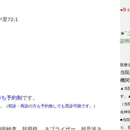
●B
里72-1
★"
説明
医療
当院
機関
▲当
す。
待ち予約制
です。
（当
。（初診・再診の方も予約無しでも受診可能です。）
会神
■当
り、
能検査、鼓膜鏡、 ネブライザー、超音波ネ