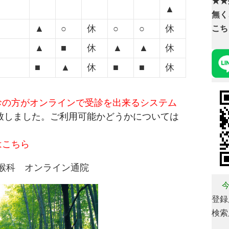
★★
▲
無く
▲
○
休
○
○
休
こち
▲
■
休
▲
▲
休
■
▲
休
■
■
休
診の方がオンラインで受診を出来るシステム
用致しました。ご利用可能かどうかについては
はこちら
喉科 オンライン通院
今
登録用
検索