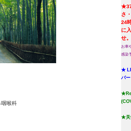
★3
さ
2
に
せ
お車
感染
★ 
パー
★Reg
(COV
鼻咽喉科
★关