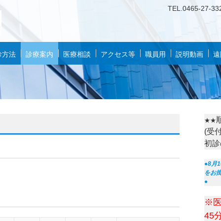
TEL.
0
46
5-27-33
診方法
診療案内
医療相談
アクセス等
職員用
説明動画
遠
★★
(受
初診
●8月
をお
●
※
45