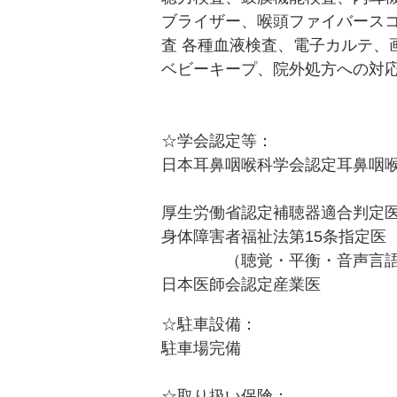
ブライザー、喉頭ファイバース
査 各種血液検査、電子カルテ、
ベビーキープ、院外処方への対
☆学会認定等：
日本耳鼻咽喉科学会認定耳鼻咽
・騒音性難聴担
厚生労働省認定補聴器適合判定
身体障害者福祉法第15条指定医
（聴覚・平衡・音声言語・
日本医師会認定産業医
☆駐車設備：
駐車場完備
☆取り扱い保険：