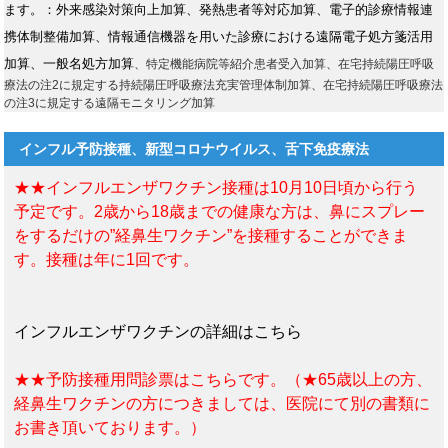
ます。：外来感染対策向上加算、発熱患者等対応加算、電子的診療情報連
携体制整備加算、情報通信機器を用いた診療における遠隔電子処方箋活用
加算、一般名処方加算
、特定機能病院等紹介患者受入加算、在宅持続陽圧呼吸
療法の注2に規定する持続陽圧呼吸療法充実管理体制加算、在宅持続陽圧呼吸療法
の注3に規定する遠隔モニタリング加算
インフル予防接種、新型コロナウイルス、舌下免疫療法
★★インフルエンザワクチン接種は10月10日頃から行う
予定です。2歳から18歳までの健康な方は、鼻にスプレー
をするだけの”経鼻生ワクチン”を接種することができま
す。接種は年に1回です。
インフルエンザワクチンの詳細はこちら
★★予防接種用問診票はこちらです。（★65歳以上の方、
経鼻生ワクチンの方につきましては、医院にて別の書類に
お書き頂いております。）