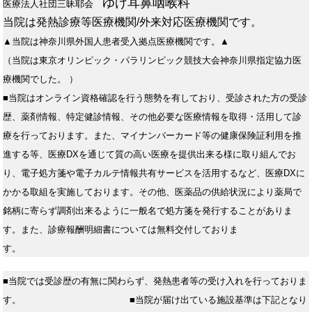
ゆげ耳鼻咽喉科
医療法人社団三昧耶会
当院は発熱診療等医療機関/外来対応医療機関です。
▲当院は神奈川県外国人患者受入拠点医療機関です。▲
（当院は東京オリンピック・パラリンピック競技大会神奈川県指定協力医
療機関でした。 ）
■当院はオンライン資格確認を行う態勢を有しており、受診された方の受診
歴、薬剤情報、特定健診情報、その他必要な医療情報を取得・活用して診
療を行っております。また、マイナンバーカード等の健康保険証利用を推
進する等、医療DXを通じて質の高い医療を提供出来る様に取り組んでお
り、電子処方箋や電子カルテ情報共有サービスを活用するなど、医療DXに
かかる取組を実施しております。その他、医薬品の供給状況により薬局で
銘柄に寄らず調剤出来るように一般名で処方箋を発行することがありま
す。また、診療報酬明細書については無料交付しておりま
す。
■当院では受診歴の有無に関わらず、発熱患者等の受け入れを行っておりま
す。
■当院が届け出ている施設基準は下記となり