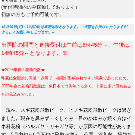
★★
(受付時間内のみ稼動しております）
初診の方もご予約可能です。
●8月10日(月)～14日(金)は夏期休診となります。ご迷惑をお掛けいたしますが、
よろしくお願い申し上げます。●
※医院の開門と直接受付は午前は8時45分～、午後は
14時45分～となります。※
★2026年春の花粉飛散★
昨
夏は全国的に高温・多照で、雄花が形成されやすい気象であったため、
2026年春の花粉飛散量は、東日本では例年より多く、非常に多い所もある
との見込みでした。
現在、スギ花粉飛散ピーク、ヒノキ花粉飛散ピークは過ぎ
ました。現在も鼻みず・くしゃみ・目のかゆみが続く方はイ
ネ科花粉（ハルガヤ・カモガヤ等）が原因の可能性がありま
す。5月中旬～6月下旬に飛散が増え、公園、河川敷、堤防な