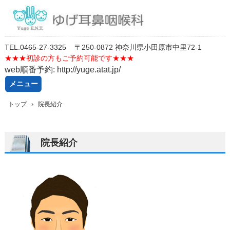
TEL.
0
46
5-27-3325
〒250-0872 神奈川県小田原市中里72-1
★★★
初診の方もご予約可能です★★★
web順番予約: http://yuge.atat.jp/
メニュー
コ
トップ
›
院長紹介
ン
テ
ン
ツ
院長紹介
へ
ス
キ
ッ
プ