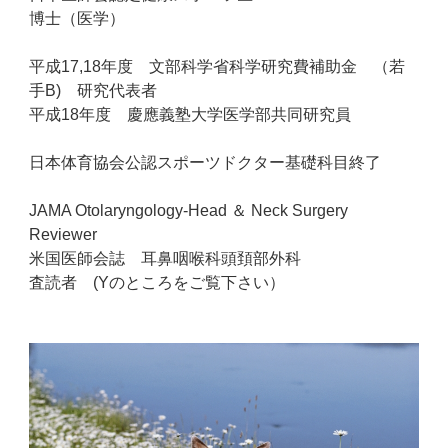
博士（医学）
平成17,18年度 文部科学省科学研究費補助金 （若
手B) 研究代表者
平成18年度 慶應義塾大学医学部共同研究員
日本体育協会公認スポーツドクター基礎科目終了
JAMA Otolaryngology-Head ＆ Neck Surgery
Reviewer
米国医師会誌 耳鼻咽喉科頭頚部外科
査読者 (Yのところをご覧下さい）