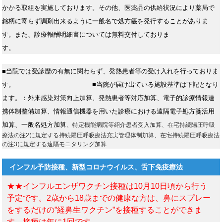
かかる取組を実施しております。その他、医薬品の供給状況により薬局で
銘柄に寄らず調剤出来るように一般名で処方箋を発行することがありま
す。また、診療報酬明細書については無料交付しておりま
す。
■当院では受診歴の有無に関わらず、発熱患者等の受け入れを行っておりま
す。
■当院が届け出ている施設基準は下記となり
ます。：外来感染対策向上加算、発熱患者等対応加算、電子的診療情報連
携体制整備加算、情報通信機器を用いた診療における遠隔電子処方箋活用
加算、一般名処方加算
、特定機能病院等紹介患者受入加算、在宅持続陽圧呼吸
療法の注2に規定する持続陽圧呼吸療法充実管理体制加算、在宅持続陽圧呼吸療法
の注3に規定する遠隔モニタリング加算
インフル予防接種、新型コロナウイルス、舌下免疫療法
★★インフルエンザワクチン接種は10月10日頃から行う
予定です。2歳から18歳までの健康な方は、鼻にスプレー
をするだけの”経鼻生ワクチン”を接種することができま
す。接種は年に1回です。