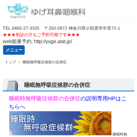
TEL.
0
46
5-27-3325
〒250-0872 神奈川県小田原市中里72-1
★★★
初診の方もご予約可能です★★★
web順番予約: http://yuge.atat.jp/
メニュー
コ
トップ
›
睡眠無呼吸症候群の合併症
ン
テ
ン
ツ
睡眠無呼吸症候群の合併症
へ
ス
睡眠時無呼吸症候群の合併症
の説明専用HPはこ
キ
ッ
ちらへ
プ
睡眠時無