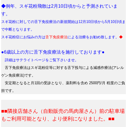
◆例年、スギ花粉飛散は2月10日頃からと予測されていま
す。
スギ花粉に対しての舌下免役療法の新規開始は12月10日頃から5月10日頃ま
で中断となります。
スギ花粉症にお悩みの方は
舌下免疫療法
による治療をお勧め致します。
◆
●6歳以上の方に舌下免疫療法を施行しております●
詳細はサテライトページをご覧下さいませ。
舌下免疫療法はスギ花粉症等に対する舌下投与による減感作療法(アレル
ゲン免疫療法)です。
安定期となると月1回の受診となり、薬剤料を含め 2500円/月 程度のご負
担です。
■■隣接店舗さん（自動販売の馬肉屋さん）前の駐車場
もご利用可能となり、より便利になりました。■■