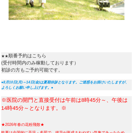
順番予約はこちら
★★
(受付時間内のみ稼動しております）
初診の方もご予約可能です。
●8月10日(月)～14日(金)は夏期休診となります。ご迷惑をお掛けいたしますが、
よろしくお願い申し上げます。●
※医院の開門と直接受付は午前は8時45分～、午後は
14時45分～となります。※
★2026年春の花粉飛散★
昨
夏は全国的に高温・多照で、雄花が形成されやすい気象であったため、