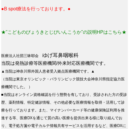
●B spot療法を行っております。●
★"こどものびょうきとじびいんこうか"の説明HPはこちら★
ゆげ耳鼻咽喉科
医療法人社団三昧耶会
当院は発熱診療等医療機関/外来対応医療機関です。
▲当院は神奈川県外国人患者受入拠点医療機関です。▲
（当院は東京オリンピック・パラリンピック競技大会神奈川県指定協力医
療機関でした。 ）
■当院はオンライン資格確認を行う態勢を有しており、受診された方の受診
歴、薬剤情報、特定健診情報、その他必要な医療情報を取得・活用して診
療を行っております。また、マイナンバーカード等の健康保険証利用を推
進する等、医療DXを通じて質の高い医療を提供出来る様に取り組んでお
り、電子処方箋や電子カルテ情報共有サービスを活用するなど、医療DXに