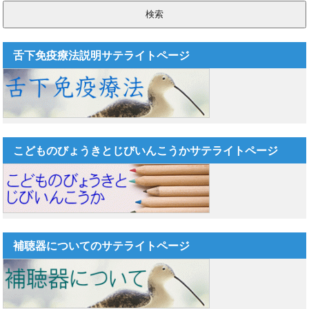
舌下免疫療法説明サテライトページ
こどものびょうきとじびいんこうかサテライトページ
補聴器についてのサテライトページ