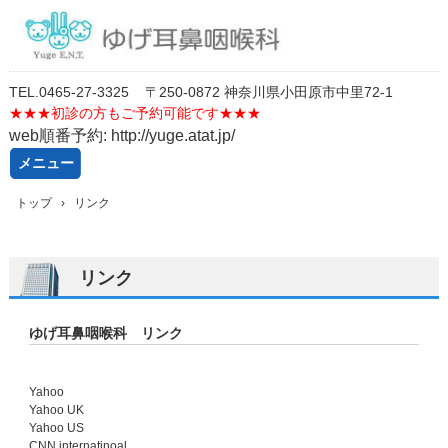
TEL.
0
46
5-27-3325
〒250-0872 神奈川県小田原市中里72-1
★★★
初診の方もご予約可能です★★★
web順番予約: http://yuge.atat.jp/
メニュー
コ
トップ
›
リンク
ン
テ
ン
ツ
リンク
へ
ス
キ
ゆげ耳鼻咽喉科 リンク
ッ
プ
Yahoo
Yahoo UK
Yahoo US
CNN internatinoal