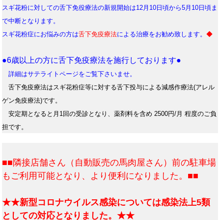
スギ花粉に対しての舌下免役療法の新規開始は12月10日頃から5月10日頃ま
で中断となります。
スギ花粉症にお悩みの方は
舌下免疫療法
による治療をお勧め致します。
◆
●6歳以上の方に舌下免疫療法を施行しております●
詳細はサテライトページをご覧下さいませ。
舌下免疫療法はスギ花粉症等に対する舌下投与による減感作療法(アレル
ゲン免疫療法)です。
安定期となると月1回の受診となり、薬剤料を含め 2500円/月 程度のご負
担です。
■■隣接店舗さん（自動販売の馬肉屋さん）前の駐車場
もご利用可能となり、より便利になりました。■■
★★新型コロナウイルス感染については感染法上5類
としての対応となりました。★★