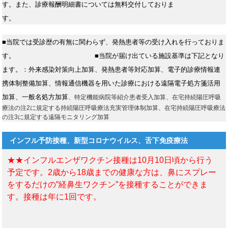
す。また、診療報酬明細書については無料交付しておりま
す。
■当院では受診歴の有無に関わらず、発熱患者等の受け入れを行っておりま
す。
■当院が届け出ている施設基準は下記となり
ます。：外来感染対策向上加算、発熱患者等対応加算、電子的診療情報連
携体制整備加算、情報通信機器を用いた診療における遠隔電子処方箋活用
加算、一般名処方加算
、特定機能病院等紹介患者受入加算、在宅持続陽圧呼吸
療法の注2に規定する持続陽圧呼吸療法充実管理体制加算、在宅持続陽圧呼吸療法
の注3に規定する遠隔モニタリング加算
インフル予防接種、新型コロナウイルス、舌下免疫療法
★★インフルエンザワクチン接種は10月10日頃から行う
予定です。2歳から18歳までの健康な方は、鼻にスプレー
をするだけの”経鼻生ワクチン”を接種することができま
す。接種は年に1回です。