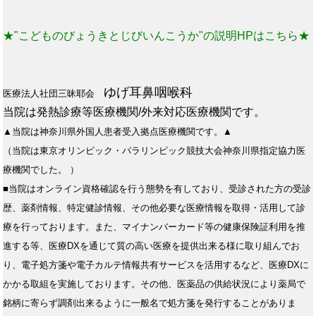
★"こどものびょうきとじびいんこうか"の説明HPはこちら★
ゆげ耳鼻咽喉科
医療法人社団三昧耶会
当院は発熱診療等医療機関/外来対応医療機関です。
▲当院は神奈川県外国人患者受入拠点医療機関です。▲
（当院は東京オリンピック・パラリンピック競技大会神奈川県指定協力医
療機関でした。 ）
■当院はオンライン資格確認を行う態勢を有しており、受診された方の受診
歴、薬剤情報、特定健診情報、その他必要な医療情報を取得・活用して診
療を行っております。また、マイナンバーカード等の健康保険証利用を推
進する等、医療DXを通じて質の高い医療を提供出来る様に取り組んでお
り、電子処方箋や電子カルテ情報共有サービスを活用するなど、医療DXに
かかる取組を実施しております。その他、医薬品の供給状況により薬局で
銘柄に寄らず調剤出来るように一般名で処方箋を発行することがありま