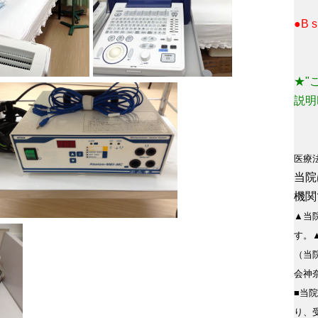
●B
★"
説明
医療
当院
機関
▲当
す。
（当
会神
■当
り、