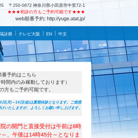
25
〒250-0872 神奈川県小田原市中里72-1
★★★
初診の方もご予約可能です★★★
web順番予約: http://yuge.atat.jp/
隔診療
テレビ大阪
EN
中文
順番予約はこちら
付時間内のみ稼動しております）
の方もご予約可能です。
10日(月)～14日(金)は夏期休診となります。ご迷惑
掛けいたしますが、よろしくお願い申し上げます。
医院の開門と直接受付は午前は8時
分～、午後は14時45分～となりま