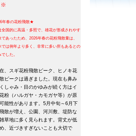
。※
26年春の花粉飛散★
は全国的に高温・多照で、雄花が形成されやす
象であったため、
2026年春の花粉飛散量は、
本では例年より多く、非常に多い所もあるとの
みでした。
、スギ花粉飛散ピーク、ヒノキ花
散ピークは過ぎました。現在も鼻み
くしゃみ・目のかゆみが続く方はイ
花粉（ハルガヤ・カモガヤ等）が原
可能性があります。5月中旬～6月下
飛散が増え、公園、河川敷、堤防な
雑草地に多く見られます。背丈が低
め、近づきすぎないことも大切で