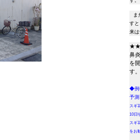
す。
ま
すと
来は
★
鼻
を
す
◆例
予測
スギ
10
スギ
をお