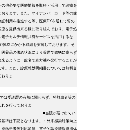
その他必要な医療情報を取得・活用して診療を
ております。また、マイナンバーカード等の健
険証利用を推進する等、医療DXを通じて質の
医療を提供出来る様に取り組んでおり、電子処
や電子カルテ情報共有サービスを活用するな
医療DXにかかる取組を実施しております。そ
、医薬品の供給状況により薬局で銘柄に寄らず
出来るように一般名で処方箋を発行することが
ます。また、診療報酬明細書については無料交
ておりま
院では受診歴の有無に関わらず、発熱患者等の
入れを行っておりま
■当院が届け出てい
設基準は下記となります。：外来感染対策向上
、発熱患者等対応加算、電子的診療情報連携体