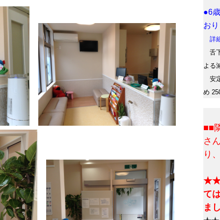
●6
おり
詳細
舌下
よる
安定
め 2
■
さ
り
★
て
ま