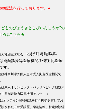
 spot療法を行っております。●
こどものびょうきとじびいんこうか"の
HPはこちら★
ゆげ耳鼻咽喉科
法人社団三昧耶会
は発熱診療等医療機関/外来対応医療
です。
院は神奈川県外国人患者受入拠点医療機関で
▲
院は東京オリンピック・パラリンピック競技大
奈川県指定協力医療機関でした。 ）
院はオンライン資格確認を行う態勢を有してお
受診された方の受診歴、薬剤情報、特定健診情