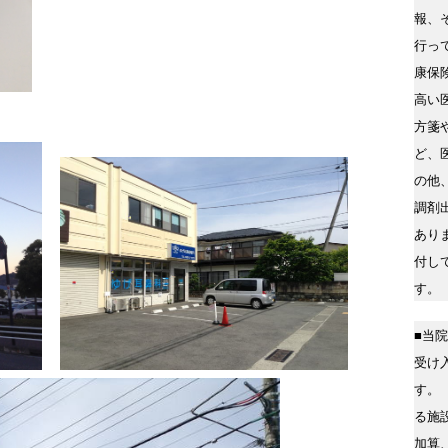
報、
行っ
康保
高い
方箋
ど、
の他
調剤
あり
付し
す。
■当
受け
す。
る施
加算