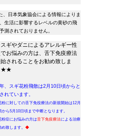
た、日本気象協会による情報によりま
、生活に影響するレベルの黄砂の飛
予測されておりません。
★スギやダニによるアレルギー性
炎でお悩みの方は、舌下免疫療法
開始されることをお勧め致しま
。★★
年、スギ花粉飛散は2月10日頃からと
されています。
花粉に対しての舌下免役療法の新規開始は12月
日頃から5月10日頃まで中断となります。
花粉症にお悩みの方は
舌下免疫療法
による治療
勧め致します。
◆