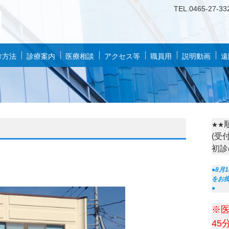
TEL.
0
46
5-27-33
診方法
診療案内
医療相談
アクセス等
職員用
説明動画
遠
★★
(受
初診
●8月
をお
●
※
45