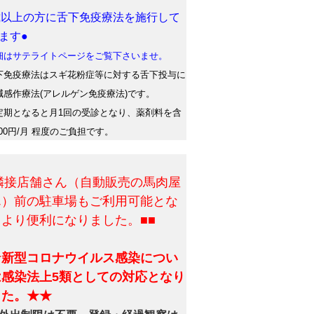
歳以上の方に舌下免疫療法を施行して
ます●
はサテライトページをご覧下さいませ。
免疫療法はスギ花粉症等に対する舌下投与に
減感作療法(アレルゲン免疫療法)です。
期となると月1回の受診となり、薬剤料を含
500円/月 程度のご負担です。
■隣接店舗さん（自動販売の馬肉屋
ん）前の駐車場もご利用可能とな
、より便利になりました。■■
★新型コロナウイルス感染につい
は感染法上5類としての対応となり
した。★★