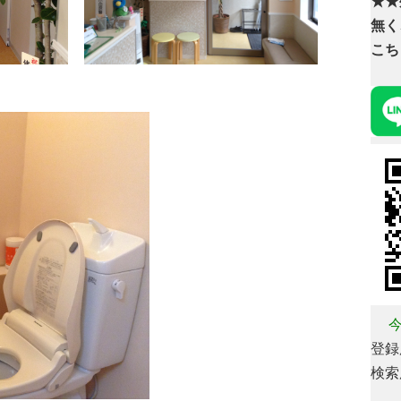
★★
無く
こち
今
登録用
検索