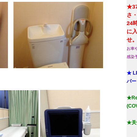
★3
さ
2
に
せ
お車
感染
★ 
パー
★Reg
(COV
★关