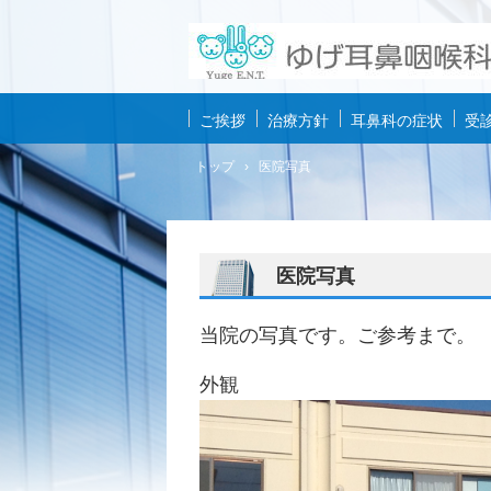
ご挨拶
治療方針
耳鼻科の症状
受
トップ
›
医院写真
医院写真
当院の写真です。ご参考まで。
外観