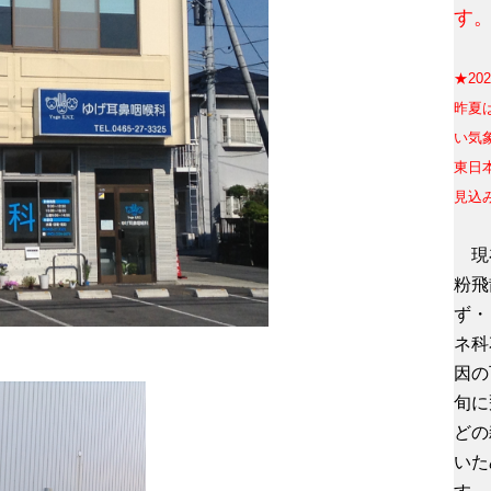
す
★20
昨
夏
い気
東日
見込
現在
粉飛
ず・
ネ科
因の
旬に
どの
いた