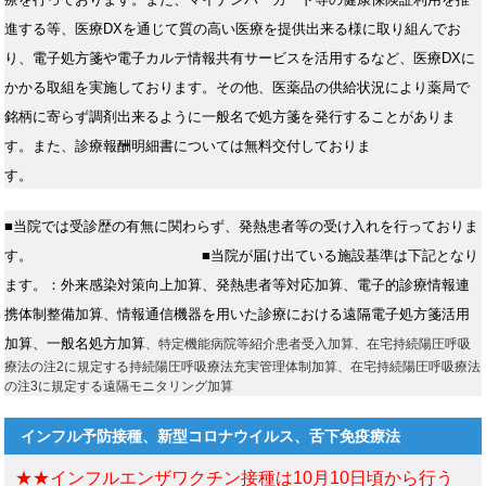
進する等、医療DXを通じて質の高い医療を提供出来る様に取り組んでお
り、電子処方箋や電子カルテ情報共有サービスを活用するなど、医療DXに
かかる取組を実施しております。その他、医薬品の供給状況により薬局で
銘柄に寄らず調剤出来るように一般名で処方箋を発行することがありま
す。また、診療報酬明細書については無料交付しておりま
す。
■当院では受診歴の有無に関わらず、発熱患者等の受け入れを行っておりま
す。
■当院が届け出ている施設基準は下記となり
ます。：外来感染対策向上加算、発熱患者等対応加算、電子的診療情報連
携体制整備加算、情報通信機器を用いた診療における遠隔電子処方箋活用
加算、一般名処方加算
、特定機能病院等紹介患者受入加算、在宅持続陽圧呼吸
療法の注2に規定する持続陽圧呼吸療法充実管理体制加算、在宅持続陽圧呼吸療法
の注3に規定する遠隔モニタリング加算
インフル予防接種、新型コロナウイルス、舌下免疫療法
★★インフルエンザワクチン接種は10月10日頃から行う