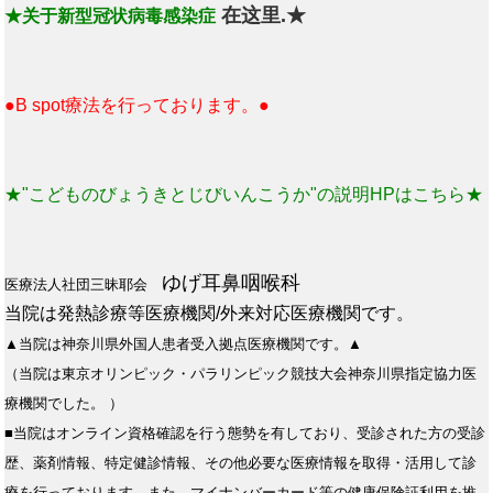
在这里.★
★关于新型冠状病毒感染症
●B spot療法を行っております。●
★"こどものびょうきとじびいんこうか"の説明HPはこちら★
ゆげ耳鼻咽喉科
医療法人社団三昧耶会
当院は発熱診療等医療機関/外来対応医療機関です。
▲当院は神奈川県外国人患者受入拠点医療機関です。▲
（当院は東京オリンピック・パラリンピック競技大会神奈川県指定協力医
療機関でした。 ）
■当院はオンライン資格確認を行う態勢を有しており、受診された方の受診
歴、薬剤情報、特定健診情報、その他必要な医療情報を取得・活用して診
療を行っております。また、マイナンバーカード等の健康保険証利用を推