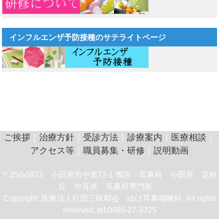
インフルエンザ予防接種のサテライトページ
ご挨拶
｜
治療方針
｜
受診方法
｜
診療案内
｜
医療相談
｜
アクセス等
｜
職員募集・研修
｜
説明動画
〒250-0872 小田原市中里72-1 鴨宮 耳鼻科 小田原 花粉
症 中耳炎 耳鼻科専門医
Copyright: 医療法人社団三昧耶会 ゆげ耳鼻咽喉科, All rights
reserved, tel:0465-27-3325