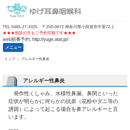
TEL.
0
46
5-27-3325
〒250-0872 神奈川県小田原市中里72-1
★★★
初診の方もご予約可能です★★★
web順番予約: http://yuge.atat.jp/
メニュー
コ
トップ
›
アレルギー性鼻炎
ン
テ
ン
ツ
アレルギー性鼻炎
へ
ス
発作性くしゃみ、水様性鼻漏、鼻閉といった
キ
ッ
症状が明らかに何らかの抗原（花粉やダニ等の
プ
誘因）によって起こる場合を鼻アレルギーと言
います。