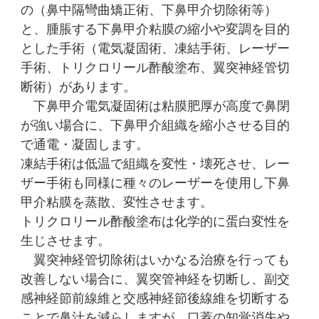
の（鼻中隔彎曲矯正術、下鼻甲介切除術等）
と、腫脹する下鼻甲介粘膜の縮小や変調を目的
とした手術（電気凝固術、凍結手術、レーザー
手術、トリクロリール酢酸塗布、翼突神経管切
断術）があります。
下鼻甲介電気凝固術は粘膜肥厚が高度で鼻閉
が強い場合に、下鼻甲介組織を縮小させる目的
で通電・凝固します。
凍結手術は低温で組織を変性・壊死させ、レー
ザー手術も同様に種々のレーザーを使用し下鼻
甲介粘膜を蒸散、変性させます。
トリクロリール酢酸塗布は化学的に蛋白変性を
生じさせます。
翼突神経管切除術はいかなる治療を行っても
改善しない場合に、翼突管神経を切断し、副交
感神経節前線維と交感神経節後線維を切断する
ことで鼻汁を減らしますが、口蓋の知覚消失や