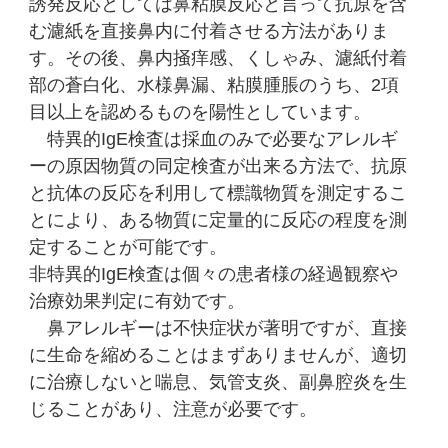
誘発反応としては鼻粘膜反応と言って抗原を含
む濾紙を直接鼻内に付着させる方法がありま
す。その後、鼻内掻痒感、くしゃみ、濾紙付着
部の蒼白化、水様鼻漏、粘膜腫脹のうち、2項
目以上を認めるものを陽性としています。
特異的IgE検査は採血のみで必要なアレルギ
ーの原因物質の同定検査が出来る方法で、抗原
と抗体の反応を利用して標識物質を測定するこ
とにより、ある物質に定量的に反応の程度を測
定することが可能です。
非特異的IgE検査は個々の患者様の経過観察や
治療効果判定に有効です。
鼻アレルギーは不快症状が著明ですが、直接
に生命を縮めることはまずありませんが、適切
に治療しないと喘息、気管支炎、副鼻腔炎を生
じることがあり、注意が必要です。