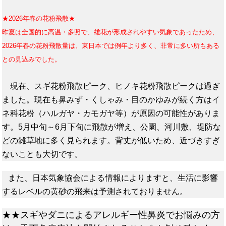
★2026年春の花粉飛散★
昨
夏は全国的に高温・多照で、雄花が形成されやすい気象であったため、
2026年春の花粉飛散量は、東日本では例年より多く、非常に多い所もある
との見込みでした。
現在、スギ花粉飛散ピーク、ヒノキ花粉飛散ピークは過ぎ
ました。現在も鼻みず・くしゃみ・目のかゆみが続く方はイ
ネ科花粉（ハルガヤ・カモガヤ等）が原因の可能性がありま
す。5月中旬～6月下旬に飛散が増え、公園、河川敷、堤防な
どの雑草地に多く見られます。背丈が低いため、近づきすぎ
ないことも大切です。
また、日本気象協会による情報によりますと、生活に影響
するレベルの黄砂の飛来は予測されておりません。
★★スギやダニによるアレルギー性鼻炎でお悩みの方