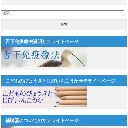
舌下免疫療法説明サテライトページ
こどものびょうきとじびいんこうかサテライトページ
補聴器についてのサテライトページ