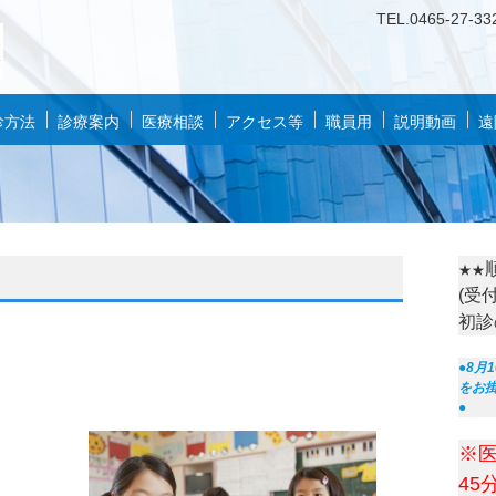
TEL.
0
46
5-27-33
診方法
診療案内
医療相談
アクセス等
職員用
説明動画
遠
★★
(受
初診
●8月
をお
●
※
45