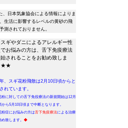
た、日本気象協会による情報によりま
、生活に影響するレベルの黄砂の飛
予測されておりません。
★スギやダニによるアレルギー性
炎でお悩みの方は、舌下免疫療法
開始されることをお勧め致しま
。★★
年、スギ花粉飛散は2月10日頃からと
されています。
花粉に対しての舌下免役療法の新規開始は12月
日頃から5月10日頃まで中断となります。
花粉症にお悩みの方は
舌下免疫療法
による治療
勧め致します。
◆