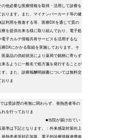
その他必要な医療情報を取得・活用して診療を
ております。また、マイナンバーカード等の健
険証利用を推進する等、医療DXを通じて質の
医療を提供出来る様に取り組んでおり、電子処
や電子カルテ情報共有サービスを活用するな
医療DXにかかる取組を実施しております。そ
、医薬品の供給状況により薬局で銘柄に寄らず
出来るように一般名で処方箋を発行することが
ます。また、診療報酬明細書については無料交
ておりま
院では受診歴の有無に関わらず、発熱患者等の
入れを行っておりま
■当院が届け出てい
設基準は下記となります。：外来感染対策向上
、発熱患者等対応加算、電子的診療情報連携体