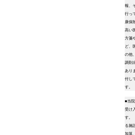
報、
行っ
康保
高い
方箋
ど、
の他
調剤
あり
付し
す。
■当
受け
す。
る施
加算