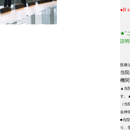
●B
★"
説明
医療
当院
機関
▲当
す。
（当
会神
■当
り、