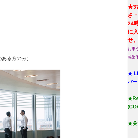
★3
さ
2
に
せ
お車
感染
のある方のみ）
★ 
パー
★Reg
(COV
★关