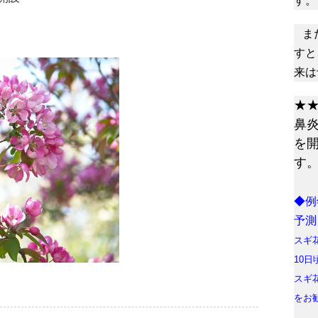
す。
ま
すと
来は
★
鼻
を
す
◆例
予測
スギ
10
スギ
をお