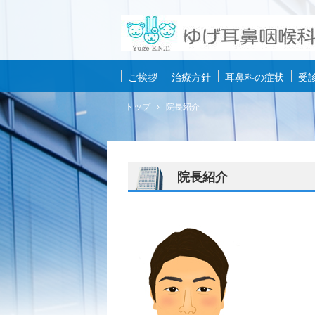
ご挨拶
治療方針
耳鼻科の症状
受
トップ
›
院長紹介
院長紹介