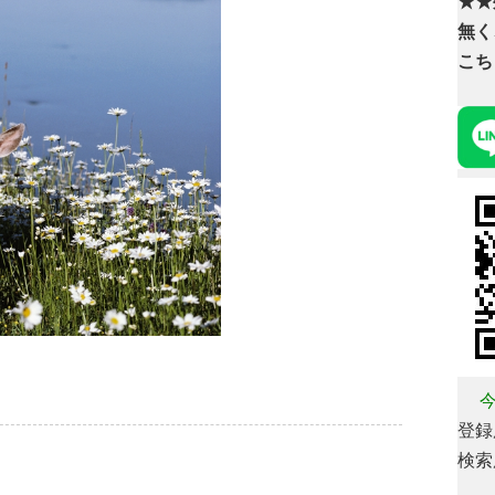
★★
無く
こち
今
登録用
検索