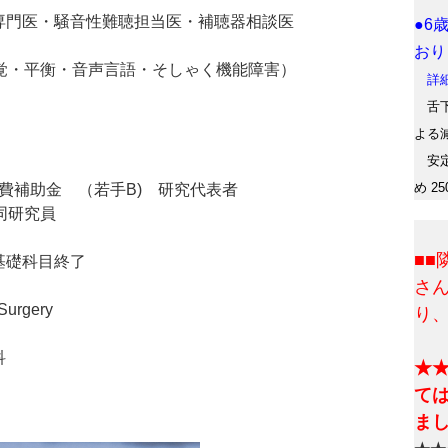
専門医・騒音性難聴担当医・補聴器相談医
●6
おり
覚・平衡・音声言語・そしゃく機能障害）
詳細
舌下
よる
安定
め 2
究費補助金 （若手B) 研究代表者
同研究員
■
基礎科目終了
さ
Surgery
り
科
★
て
ま