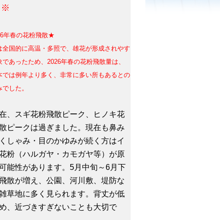
。※
26年春の花粉飛散★
は全国的に高温・多照で、雄花が形成されやす
象であったため、
2026年春の花粉飛散量は、
本では例年より多く、非常に多い所もあるとの
みでした。
、スギ花粉飛散ピーク、ヒノキ花
散ピークは過ぎました。現在も鼻み
くしゃみ・目のかゆみが続く方はイ
花粉（ハルガヤ・カモガヤ等）が原
可能性があります。5月中旬～6月下
飛散が増え、公園、河川敷、堤防な
雑草地に多く見られます。背丈が低
め、近づきすぎないことも大切で