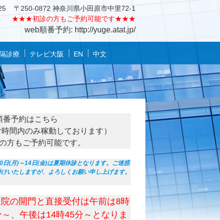
25
〒250-0872 神奈川県小田原市中里72-1
★★★
初診の方もご予約可能です★★★
web順番予約: http://yuge.atat.jp/
隔診療
テレビ大阪
EN
中文
順番予約はこちら
付時間内のみ稼動しております）
の方もご予約可能です。
10日(月)～14日(金)は夏期休診となります。ご迷惑
掛けいたしますが、よろしくお願い申し上げます。
医院の開門と直接受付は午前は8時
分～、午後は14時45分～となりま