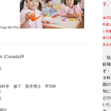
す
★20
昨
夏
uge MD PhD
い気
東日
見込
fic (Canada)
卒
現在
粉飛
医
ず・
ネ科
因の
科学 修了 医学博士 甲599
旬に
手
どの
長
いた
開設