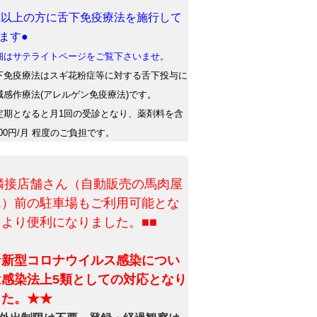
歳以上の方に舌下免疫療法を施行して
ます●
はサテライトページをご覧下さいませ。
免疫療法はスギ花粉症等に対する舌下投与に
減感作療法(アレルゲン免疫療法)です。
期となると月1回の受診となり、薬剤料を含
500円/月 程度のご負担です。
■隣接店舗さん（自動販売の馬肉屋
ん）前の駐車場もご利用可能とな
、より便利になりました。■■
★新型コロナウイルス感染につい
は感染法上5類としての対応となり
した。★★