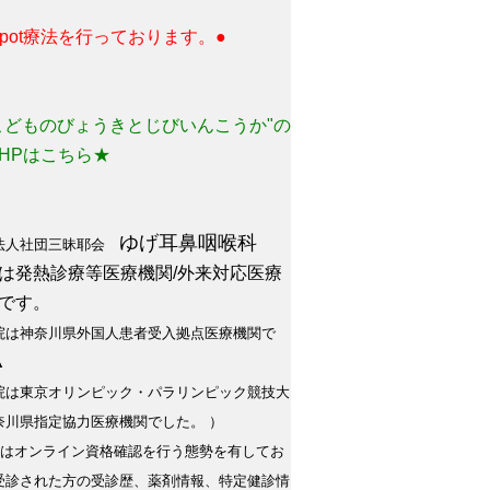
 spot療法を行っております。●
こどものびょうきとじびいんこうか"の
HPはこちら★
ゆげ耳鼻咽喉科
法人社団三昧耶会
は発熱診療等医療機関/外来対応医療
です。
院は神奈川県外国人患者受入拠点医療機関で
▲
院は東京オリンピック・パラリンピック競技大
奈川県指定協力医療機関でした。 ）
院はオンライン資格確認を行う態勢を有してお
受診された方の受診歴、薬剤情報、特定健診情