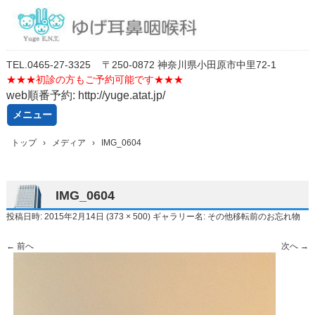
TEL.
0
46
5-27-3325
〒250-0872 神奈川県小田原市中里72-1
★★★
初診の方もご予約可能です★★★
web順番予約: http://yuge.atat.jp/
メニュー
コ
トップ
›
メディア
›
IMG_0604
ン
テ
ン
ツ
IMG_0604
へ
ス
投稿日時:
2015年2月14日
(
373 × 500
) ギャラリー名:
その他移転前のお忘れ物
キ
ッ
← 前へ
次へ →
プ