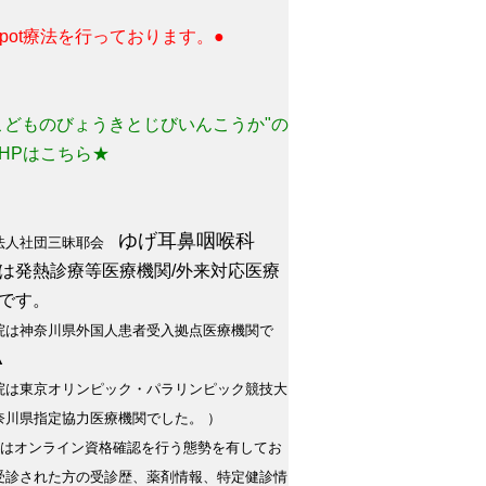
 spot療法を行っております。●
こどものびょうきとじびいんこうか"の
HPはこちら★
ゆげ耳鼻咽喉科
法人社団三昧耶会
は発熱診療等医療機関/外来対応医療
です。
院は神奈川県外国人患者受入拠点医療機関で
▲
院は東京オリンピック・パラリンピック競技大
奈川県指定協力医療機関でした。 ）
院はオンライン資格確認を行う態勢を有してお
受診された方の受診歴、薬剤情報、特定健診情