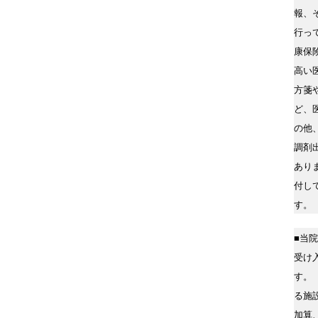
報、
行っ
康保
高い
方箋
ど、
の他
調剤
あり
付し
す。
■当
受け
す。
る施
加算