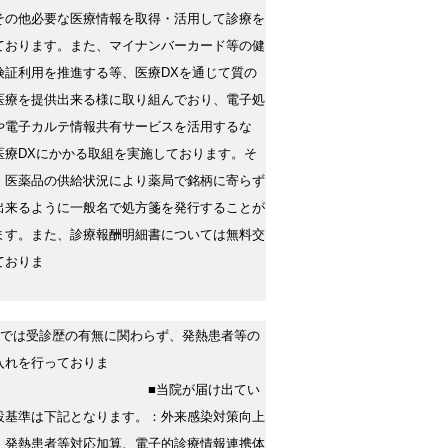
その他必要な医療情報を取得・活用して診療を
ております。また、マイナンバーカード等の健
険証利用を推進する等、医療DXを通じて質の
医療を提供出来る様に取り組んでおり、電子処
や電子カルテ情報共有サービスを活用するな
医療DXにかかる取組を実施しております。そ
、医薬品の供給状況により薬局で銘柄に寄らず
出来るように一般名で処方箋を発行することが
ます。また、診療報酬明細書については無料交
ておりま
院では受診歴の有無に関わらず、発熱患者等の
入れを行っておりま
■当院が届け出てい
設基準は下記となります。：外来感染対策向上
、発熱患者等対応加算、電子的診療情報連携体