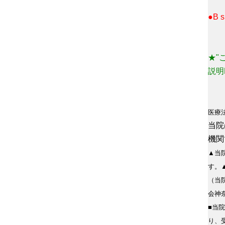
●B
★"
説明
医療
当院
機関
▲当
す。
（当
会神
■当
り、