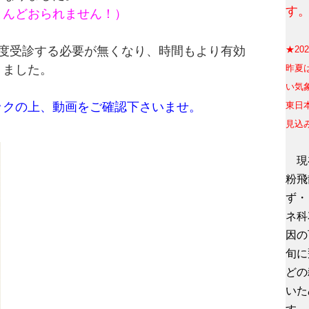
す
とんどおられません！）
度受診する必要が無くなり、時間もより有効
★20
りました。
昨
夏
い気
ックの上、動画をご確認下さいませ。
東日
見込
現在
粉飛
ず・
ネ科
因の
旬に
どの
いた