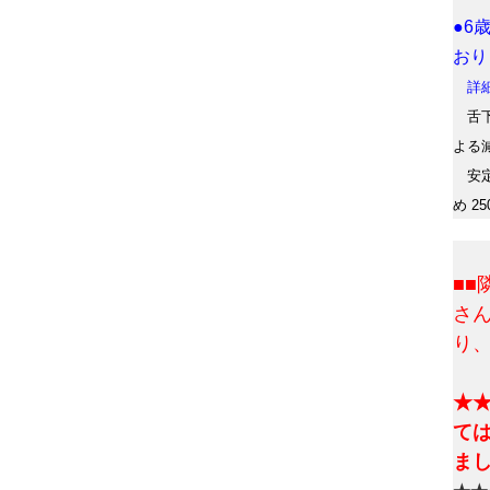
●6
おり
詳細
舌下
よる
安定
め 2
■
さ
り
★
て
ま