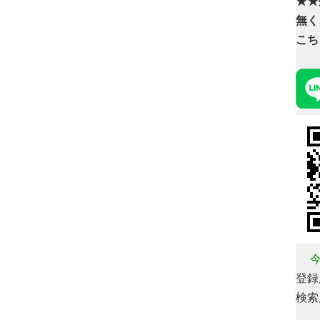
★★
無く
こち
今
登録用
検索