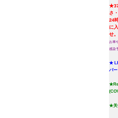
★3
さ
2
に
せ
お車
感染
★ 
パー
★Reg
(COV
★关