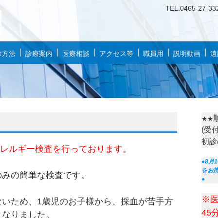
TEL.
0
46
5-27-33
診方法
診療案内
医療相談
アクセス等
職員用
説明動画
遠
★★
(受
初診
アレルギー検査を行っております。
●8月
をお
みの簡単な検査です。
●
※
いため、1歳児のお子様から、採血が苦手方
45
となりました。