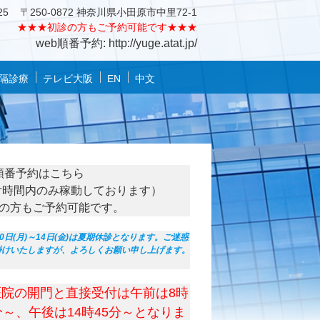
25
〒250-0872 神奈川県小田原市中里72-1
★★★
初診の方もご予約可能です★★★
web順番予約: http://yuge.atat.jp/
隔診療
テレビ大阪
EN
中文
順番予約はこちら
付時間内のみ稼動しております）
の方もご予約可能です。
10日(月)～14日(金)は夏期休診となります。ご迷惑
掛けいたしますが、よろしくお願い申し上げます。
医院の開門と直接受付は午前は8時
分～、午後は14時45分～となりま