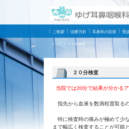
ご挨拶
治療方針
耳鼻科の症状
受
トップ
›
２０分検査
２０分検査
当院では20分で結果が分かる
指先から血液を数滴程度取るの
特に検査時の痛みが極めて少な
まで幅広く検査することが可能