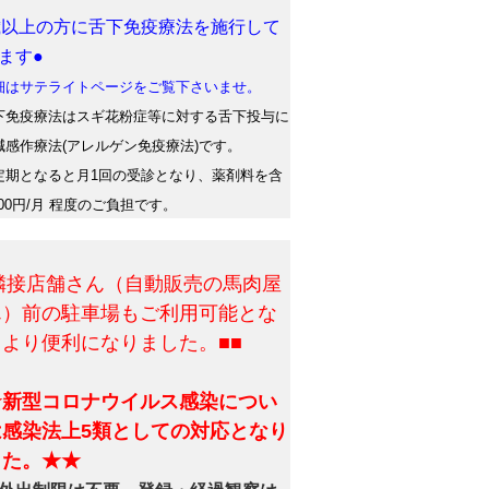
歳以上の方に舌下免疫療法を施行して
ます●
はサテライトページをご覧下さいませ。
免疫療法はスギ花粉症等に対する舌下投与に
減感作療法(アレルゲン免疫療法)です。
期となると月1回の受診となり、薬剤料を含
500円/月 程度のご負担です。
■隣接店舗さん（自動販売の馬肉屋
ん）前の駐車場もご利用可能とな
、より便利になりました。■■
★新型コロナウイルス感染につい
は感染法上5類としての対応となり
した。★★