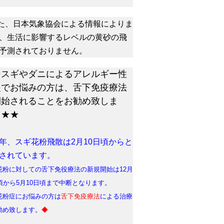
た、日本気象協会による情報によりま
、生活に影響するレベルの黄砂の飛
予測されておりません。
★スギやダニによるアレルギー性
炎でお悩みの方は、舌下免疫療法
開始されることをお勧め致しま
。★★
年、スギ花粉飛散は2月10日頃からと
されています。
花粉に対しての舌下免役療法の新規開始は12月
日頃から5月10日頃まで中断となります。
花粉症にお悩みの方は
舌下免疫療法
による治療
勧め致します。
◆