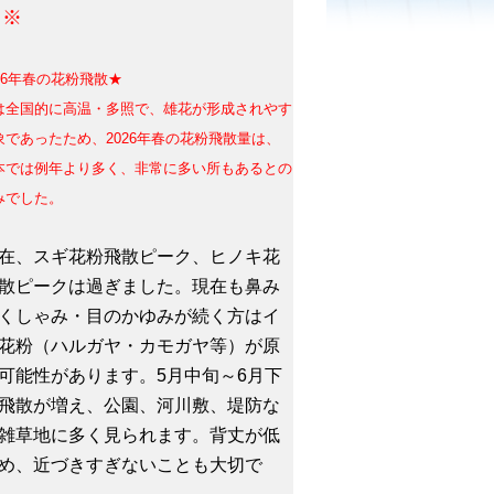
。※
26年春の花粉飛散★
は全国的に高温・多照で、雄花が形成されやす
象であったため、
2026年春の花粉飛散量は、
本では例年より多く、非常に多い所もあるとの
みでした。
、スギ花粉飛散ピーク、ヒノキ花
散ピークは過ぎました。現在も鼻み
くしゃみ・目のかゆみが続く方はイ
花粉（ハルガヤ・カモガヤ等）が原
可能性があります。5月中旬～6月下
飛散が増え、公園、河川敷、堤防な
雑草地に多く見られます。背丈が低
め、近づきすぎないことも大切で