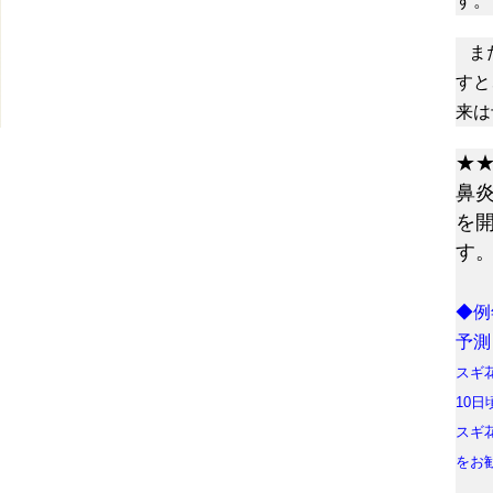
す。
ま
すと
来は
★
鼻
を
す
◆例
予測
スギ
10
スギ
をお