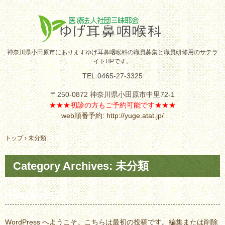
神奈川県小田原市にありますゆげ耳鼻咽喉科の職員募集と職員研修用のサテラ
イトHPです。
TEL.
0
46
5-27-3325
〒250-0872 神奈川県小田原市中里72-1
★★★
初診の方もご予約可能です★★★
web順番予約: http://yuge.atat.jp/
Skip
トップ
›
未分類
to
content
Category Archives:
未分類
Hello world!
WordPress へようこそ。こちらは最初の投稿です。編集または削除